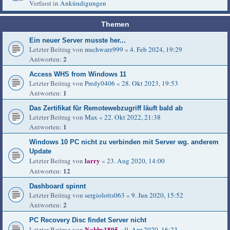
Verfasst in
Ankündigungen
Themen
Ein neuer Server musste her...
Letzter Beitrag von
mschwarz999
«
4. Feb 2024, 19:29
2
Antworten:
Access WHS from Windows 11
Letzter Beitrag von
Predy0406
«
28. Okt 2023, 19:53
1
Antworten:
Das Zertifikat für Remotewebzugriff läuft bald ab
Letzter Beitrag von
Max
«
22. Okt 2022, 21:38
1
Antworten:
Windows 10 PC nicht zu verbinden mit Server wg. anderem
Update
larry
Letzter Beitrag von
«
23. Aug 2020, 14:00
12
Antworten:
Dashboard spinnt
Letzter Beitrag von
sergiolotts063
«
9. Jun 2020, 15:52
2
Antworten:
PC Recovery Disc findet Server nicht
Nobby1805
Letzter Beitrag von
«
9. Apr 2020, 16:23