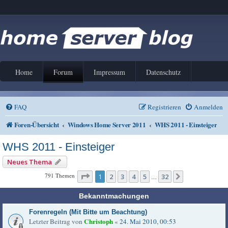
Home
Forum
Impressum
Datenschutz
FAQ
Registrieren
Anmelden
Foren-Übersicht
Windows Home Server 2011
WHS 2011 - Einsteiger
WHS 2011 - Einsteiger
Neues Thema
Seite
1
von
32
791 Themen
1
2
3
4
5
32
Nächste
…
Bekanntmachungen
Forenregeln (Mit Bitte um Beachtung)
Christoph
Letzter Beitrag von
«
24. Mai 2010, 00:53