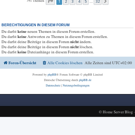
Seite
1
von
32
791 Themen
1
2
3
4
5
32
Nächste
…
BERECHTIGUNGEN IN DIESEM FORUM
keine
Du darfst
neuen Themen in diesem Forum erstellen.
keine
Du darfst
Antworten zu Themen in diesem Forum erstellen.
nicht
Du darfst deine Beiträge in diesem Forum
ändern.
nicht
Du darfst deine Beiträge in diesem Forum
löschen.
keine
Du darfst
Dateianhänge in diesem Forum erstellen.
Foren-Übersicht
Alle Cookies löschen
Alle Zeiten sind
UTC+02:00
Powered by
phpBB
® Forum Software © phpBB Limited
Deutsche Übersetzung durch
phpBB.de
Datenschutz
|
Nutzungsbedingungen
©
Home Server Blog