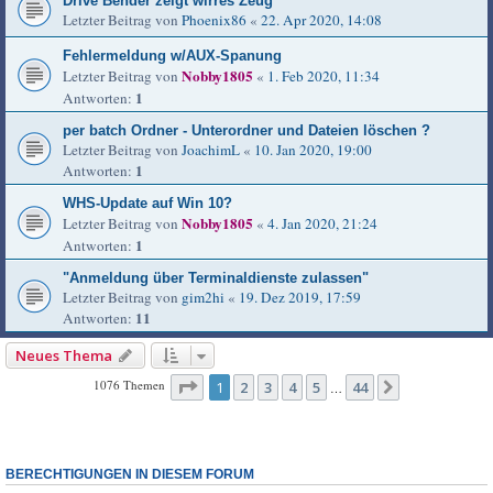
Drive Bender zeigt wirres Zeug
Letzter Beitrag von
Phoenix86
«
22. Apr 2020, 14:08
Fehlermeldung w/AUX-Spanung
Nobby1805
Letzter Beitrag von
«
1. Feb 2020, 11:34
1
Antworten:
per batch Ordner - Unterordner und Dateien löschen ?
Letzter Beitrag von
JoachimL
«
10. Jan 2020, 19:00
1
Antworten:
WHS-Update auf Win 10?
Nobby1805
Letzter Beitrag von
«
4. Jan 2020, 21:24
1
Antworten:
"Anmeldung über Terminaldienste zulassen"
Letzter Beitrag von
gim2hi
«
19. Dez 2019, 17:59
11
Antworten:
Neues Thema
Seite
1
von
44
1076 Themen
1
2
3
4
5
44
Nächste
…
BERECHTIGUNGEN IN DIESEM FORUM