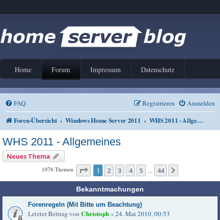
Home
Forum
Impressum
Datenschutz
FAQ
Registrieren
Anmelden
Foren-Übersicht
Windows Home Server 2011
WHS 2011 - Allgemeines
WHS 2011 - Allgemeines
Neues Thema
Seite
1
von
44
1076 Themen
1
2
3
4
5
44
Nächste
…
Bekanntmachungen
Forenregeln (Mit Bitte um Beachtung)
Christoph
Letzter Beitrag von
«
24. Mai 2010, 00:53