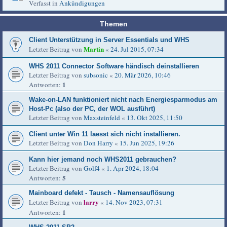
Verfasst in
Ankündigungen
Themen
Client Unterstützung in Server Essentials und WHS
Martin
Letzter Beitrag von
«
24. Jul 2015, 07:34
WHS 2011 Connector Software händisch deinstallieren
Letzter Beitrag von
subsonic
«
20. Mär 2026, 10:46
1
Antworten:
Wake-on-LAN funktioniert nicht nach Energiesparmodus am
Host-Pc (also der PC, der WOL ausführt)
Letzter Beitrag von
Maxsteinfeld
«
13. Okt 2025, 11:50
Client unter Win 11 laesst sich nicht installieren.
Letzter Beitrag von
Don Harry
«
15. Jun 2025, 19:26
Kann hier jemand noch WHS2011 gebrauchen?
Letzter Beitrag von
Golf4
«
1. Apr 2024, 18:04
5
Antworten:
Mainboard defekt - Tausch - Namensauflösung
larry
Letzter Beitrag von
«
14. Nov 2023, 07:31
1
Antworten: