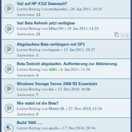
Vail auf HP X312 Datavault?
Letzter Beitrag von
mschneider
«
26. Jan 2011, 10:31
12
Antworten:
Vail Beta Refresh jetzt verfügbar
Letzter Beitrag von
Mike150
«
19. Jan 2011, 14:24
21
Antworten:
1
2
Abgelaufene Beta verlängern mit SP1
Letzter Beitrag von
hquant
«
13. Jan 2011, 20:27
1
Antworten:
Beta-Testzeit abgelaufen. Aufforderung zur Aktivierung.
AliG
Letzter Beitrag von
«
6. Jan 2011, 11:26
4
Antworten:
Windows Storage Server 2008 R2 Essentials
Letzter Beitrag von
fnu
«
15. Dez 2010, 16:06
7
Antworten:
Wie stabil ist die Beta?
Letzter Beitrag von
Martin M.
«
27. Nov 2010, 12:34
5
Antworten:
Build 7600 .....
Letzter Beitrag von
apollo
«
17. Dez 2010, 20:34