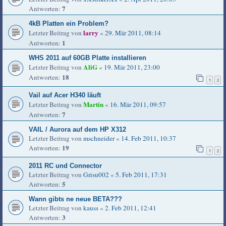
7
Antworten:
4kB Platten ein Problem?
larry
Letzter Beitrag von
«
29. Mär 2011, 08:14
1
Antworten:
WHS 2011 auf 60GB Platte installieren
AliG
Letzter Beitrag von
«
19. Mär 2011, 23:00
18
Antworten:
1
2
Vail auf Acer H340 läuft
Martin
Letzter Beitrag von
«
16. Mär 2011, 09:57
7
Antworten:
VAIL / Aurora auf dem HP X312
Letzter Beitrag von
mschneider
«
14. Feb 2011, 10:37
19
Antworten:
1
2
2011 RC und Connector
Letzter Beitrag von
Grisu002
«
5. Feb 2011, 17:31
5
Antworten:
Wann gibts ne neue BETA???
Letzter Beitrag von
kauss
«
2. Feb 2011, 12:41
3
Antworten: