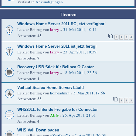
Verfasst in
Ankündigungen
Themen
Windows Home Server 2011 RC jetzt verfügbar!
larry
Letzter Beitrag von
«
31. Mai 2011, 10:11
45
Antworten:
1
2
3
4
Windows Home Server 2011 ist jetzt fertig!
larry
Letzter Beitrag von
«
23. Apr 2011, 19:39
7
Antworten:
Recovery USB Stick für Belinea O Center
larry
Letzter Beitrag von
«
18. Mai 2011, 22:56
1
Antworten:
Vail auf Scaleo Home Server: Läuft!
Letzter Beitrag von
homeadmin
«
5. Mai 2011, 17:56
35
Antworten:
1
2
3
WHS2011: fehlende Freigabe für Connector
AliG
Letzter Beitrag von
«
26. Apr 2011, 21:31
4
Antworten:
WHS Vail Downloaden
Letzter Beitrag von
xXstrikerXx
«
2. Apr 2011, 20:03