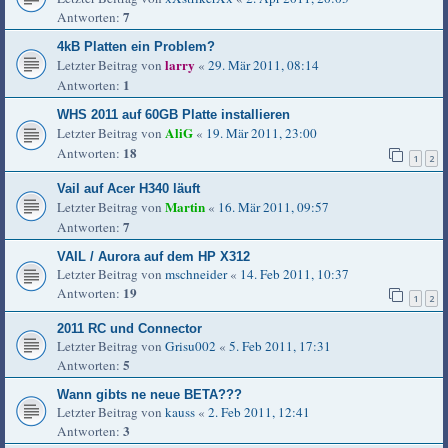
7
Antworten:
4kB Platten ein Problem?
larry
Letzter Beitrag von
«
29. Mär 2011, 08:14
1
Antworten:
WHS 2011 auf 60GB Platte installieren
AliG
Letzter Beitrag von
«
19. Mär 2011, 23:00
18
Antworten:
1
2
Vail auf Acer H340 läuft
Martin
Letzter Beitrag von
«
16. Mär 2011, 09:57
7
Antworten:
VAIL / Aurora auf dem HP X312
Letzter Beitrag von
mschneider
«
14. Feb 2011, 10:37
19
Antworten:
1
2
2011 RC und Connector
Letzter Beitrag von
Grisu002
«
5. Feb 2011, 17:31
5
Antworten:
Wann gibts ne neue BETA???
Letzter Beitrag von
kauss
«
2. Feb 2011, 12:41
3
Antworten: