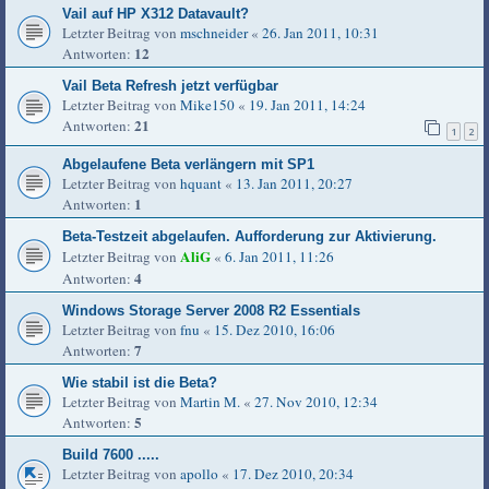
Vail auf HP X312 Datavault?
Letzter Beitrag von
mschneider
«
26. Jan 2011, 10:31
12
Antworten:
Vail Beta Refresh jetzt verfügbar
Letzter Beitrag von
Mike150
«
19. Jan 2011, 14:24
21
Antworten:
1
2
Abgelaufene Beta verlängern mit SP1
Letzter Beitrag von
hquant
«
13. Jan 2011, 20:27
1
Antworten:
Beta-Testzeit abgelaufen. Aufforderung zur Aktivierung.
AliG
Letzter Beitrag von
«
6. Jan 2011, 11:26
4
Antworten:
Windows Storage Server 2008 R2 Essentials
Letzter Beitrag von
fnu
«
15. Dez 2010, 16:06
7
Antworten:
Wie stabil ist die Beta?
Letzter Beitrag von
Martin M.
«
27. Nov 2010, 12:34
5
Antworten:
Build 7600 .....
Letzter Beitrag von
apollo
«
17. Dez 2010, 20:34