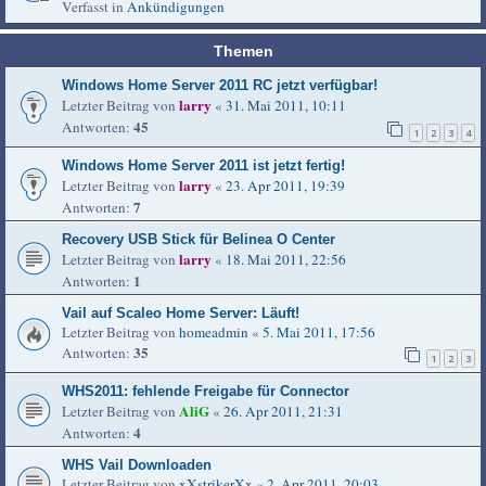
Verfasst in
Ankündigungen
Themen
Windows Home Server 2011 RC jetzt verfügbar!
larry
Letzter Beitrag von
«
31. Mai 2011, 10:11
45
Antworten:
1
2
3
4
Windows Home Server 2011 ist jetzt fertig!
larry
Letzter Beitrag von
«
23. Apr 2011, 19:39
7
Antworten:
Recovery USB Stick für Belinea O Center
larry
Letzter Beitrag von
«
18. Mai 2011, 22:56
1
Antworten:
Vail auf Scaleo Home Server: Läuft!
Letzter Beitrag von
homeadmin
«
5. Mai 2011, 17:56
35
Antworten:
1
2
3
WHS2011: fehlende Freigabe für Connector
AliG
Letzter Beitrag von
«
26. Apr 2011, 21:31
4
Antworten:
WHS Vail Downloaden
Letzter Beitrag von
xXstrikerXx
«
2. Apr 2011, 20:03