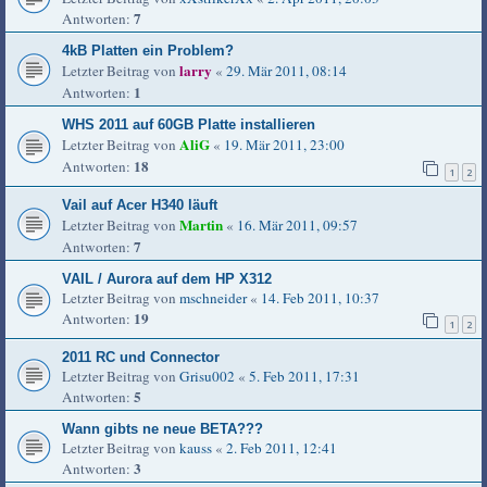
7
Antworten:
4kB Platten ein Problem?
larry
Letzter Beitrag von
«
29. Mär 2011, 08:14
1
Antworten:
WHS 2011 auf 60GB Platte installieren
AliG
Letzter Beitrag von
«
19. Mär 2011, 23:00
18
Antworten:
1
2
Vail auf Acer H340 läuft
Martin
Letzter Beitrag von
«
16. Mär 2011, 09:57
7
Antworten:
VAIL / Aurora auf dem HP X312
Letzter Beitrag von
mschneider
«
14. Feb 2011, 10:37
19
Antworten:
1
2
2011 RC und Connector
Letzter Beitrag von
Grisu002
«
5. Feb 2011, 17:31
5
Antworten:
Wann gibts ne neue BETA???
Letzter Beitrag von
kauss
«
2. Feb 2011, 12:41
3
Antworten: