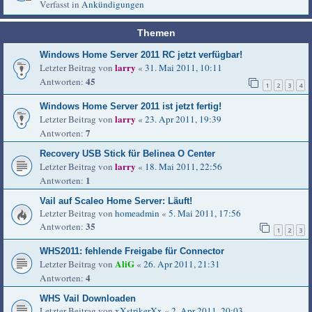
Verfasst in
Ankündigungen
Themen
Windows Home Server 2011 RC jetzt verfügbar!
larry
Letzter Beitrag von
«
31. Mai 2011, 10:11
45
Antworten:
1
2
3
4
Windows Home Server 2011 ist jetzt fertig!
larry
Letzter Beitrag von
«
23. Apr 2011, 19:39
7
Antworten:
Recovery USB Stick für Belinea O Center
larry
Letzter Beitrag von
«
18. Mai 2011, 22:56
1
Antworten:
Vail auf Scaleo Home Server: Läuft!
Letzter Beitrag von
homeadmin
«
5. Mai 2011, 17:56
35
Antworten:
1
2
3
WHS2011: fehlende Freigabe für Connector
AliG
Letzter Beitrag von
«
26. Apr 2011, 21:31
4
Antworten:
WHS Vail Downloaden
Letzter Beitrag von
xXstrikerXx
«
2. Apr 2011, 20:03