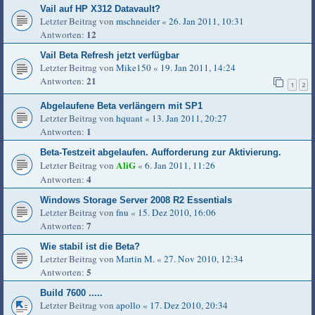
Vail auf HP X312 Datavault?
Letzter Beitrag von
mschneider
«
26. Jan 2011, 10:31
12
Antworten:
Vail Beta Refresh jetzt verfügbar
Letzter Beitrag von
Mike150
«
19. Jan 2011, 14:24
21
Antworten:
1
2
Abgelaufene Beta verlängern mit SP1
Letzter Beitrag von
hquant
«
13. Jan 2011, 20:27
1
Antworten:
Beta-Testzeit abgelaufen. Aufforderung zur Aktivierung.
AliG
Letzter Beitrag von
«
6. Jan 2011, 11:26
4
Antworten:
Windows Storage Server 2008 R2 Essentials
Letzter Beitrag von
fnu
«
15. Dez 2010, 16:06
7
Antworten:
Wie stabil ist die Beta?
Letzter Beitrag von
Martin M.
«
27. Nov 2010, 12:34
5
Antworten:
Build 7600 .....
Letzter Beitrag von
apollo
«
17. Dez 2010, 20:34