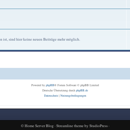
n ist, sind hier keine neuen Beiträge mehr möglich.
Powered by
phpBB
® Forum Software © phpBB Limited
Deutsche Übersetzung durch
phpBB.de
Datenschutz
|
Nutzungsbedingungen
©
Home Server Blog
·
Streamline theme
by
StudioPress
·