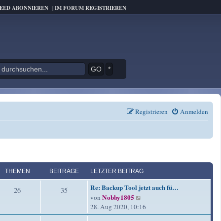
FEED ABONNIEREN
|
IM FORUM REGISTRIEREN
*
Registrieren
Anmelden
THEMEN
BEITRÄGE
LETZTER BEITRAG
L
Re: Backup Tool jetzt auch fü…
T
B
26
35
e
Nobby1805
N
von
t
h
e
e
28. Aug 2020, 10:16
z
u
e
i