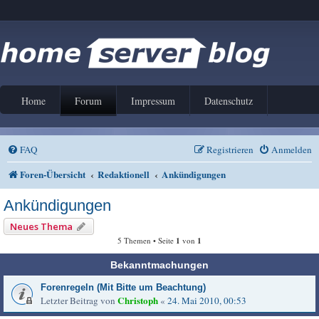
Home
Forum
Impressum
Datenschutz
FAQ
Registrieren
Anmelden
Foren-Übersicht
Redaktionell
Ankündigungen
Ankündigungen
Neues Thema
5 Themen • Seite
1
von
1
Bekanntmachungen
Forenregeln (Mit Bitte um Beachtung)
Christoph
Letzter Beitrag von
«
24. Mai 2010, 00:53