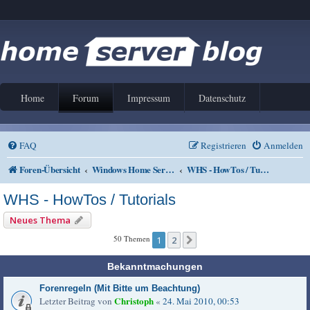
Home
Forum
Impressum
Datenschutz
FAQ
Registrieren
Anmelden
Foren-Übersicht
Windows Home Server V1 und 2011
WHS - HowTos / Tutorials
WHS - HowTos / Tutorials
Neues Thema
50 Themen
1
2
Nächste
Bekanntmachungen
Forenregeln (Mit Bitte um Beachtung)
Christoph
Letzter Beitrag von
«
24. Mai 2010, 00:53