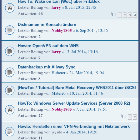
How To: Wake on Lan (WoL) über FritzBox
larry
Letzter Beitrag von
«
8. Jan 2015, 22:45
46
Antworten:
1
2
3
4
Disknamen in Konsole ändern
Nobby1805
Letzter Beitrag von
«
6. Sep 2014, 13:56
2
Antworten:
Howto: OpenVPN auf dem WHS
larry
Letzter Beitrag von
«
13. Jul 2014, 13:16
7
Antworten:
Datenbackup mit Allway Sync
Letzter Beitrag von
Huberer
«
24. Mär 2014, 19:04
8
Antworten:
[HowTos / Tutorial] Bare Metal Recovery WHS2011 über iSCSI
Letzter Beitrag von
Matele0
«
10. Jan 2014, 11:46
HowTo: Windows Server Update Services (Server 2008 R2)
Nobby1805
Letzter Beitrag von
«
7. Jan 2014, 17:51
27
Antworten:
1
2
Howto: Herstellen einer VPN-Verbindung mit Netzlaufwerk
Letzter Beitrag von
jsysde
«
4. Jan 2014, 19:20
11
Antworten: