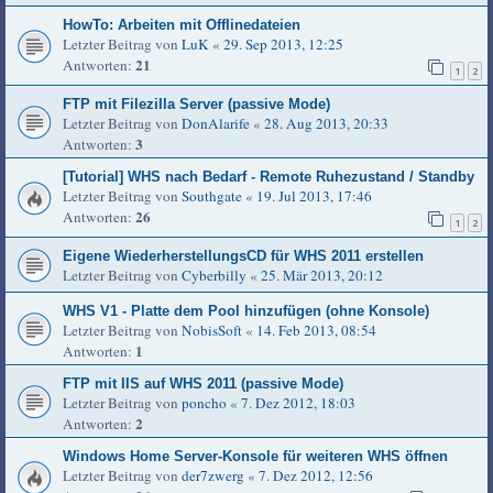
HowTo: Arbeiten mit Offlinedateien
Letzter Beitrag von
LuK
«
29. Sep 2013, 12:25
21
Antworten:
1
2
FTP mit Filezilla Server (passive Mode)
Letzter Beitrag von
DonAlarife
«
28. Aug 2013, 20:33
3
Antworten:
[Tutorial] WHS nach Bedarf - Remote Ruhezustand / Standby
Letzter Beitrag von
Southgate
«
19. Jul 2013, 17:46
26
Antworten:
1
2
Eigene WiederherstellungsCD für WHS 2011 erstellen
Letzter Beitrag von
Cyberbilly
«
25. Mär 2013, 20:12
WHS V1 - Platte dem Pool hinzufügen (ohne Konsole)
Letzter Beitrag von
NobisSoft
«
14. Feb 2013, 08:54
1
Antworten:
FTP mit IIS auf WHS 2011 (passive Mode)
Letzter Beitrag von
poncho
«
7. Dez 2012, 18:03
2
Antworten:
Windows Home Server-Konsole für weiteren WHS öffnen
Letzter Beitrag von
der7zwerg
«
7. Dez 2012, 12:56