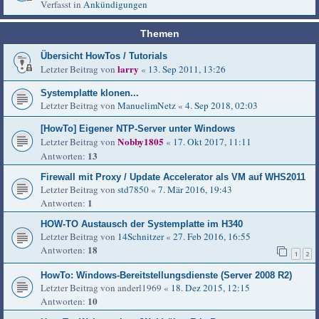
Verfasst in
Ankündigungen
Themen
Übersicht HowTos / Tutorials
larry
Letzter Beitrag von
«
13. Sep 2011, 13:26
Systemplatte klonen...
Letzter Beitrag von
ManuelimNetz
«
4. Sep 2018, 02:03
[HowTo] Eigener NTP-Server unter Windows
Nobby1805
Letzter Beitrag von
«
17. Okt 2017, 11:11
13
Antworten:
Firewall mit Proxy / Update Accelerator als VM auf WHS2011
Letzter Beitrag von
std7850
«
7. Mär 2016, 19:43
1
Antworten:
HOW-TO Austausch der Systemplatte im H340
Letzter Beitrag von
14Schnitzer
«
27. Feb 2016, 16:55
18
Antworten:
1
2
HowTo: Windows-Bereitstellungsdienste (Server 2008 R2)
Letzter Beitrag von
anderl1969
«
18. Dez 2015, 12:15
10
Antworten: