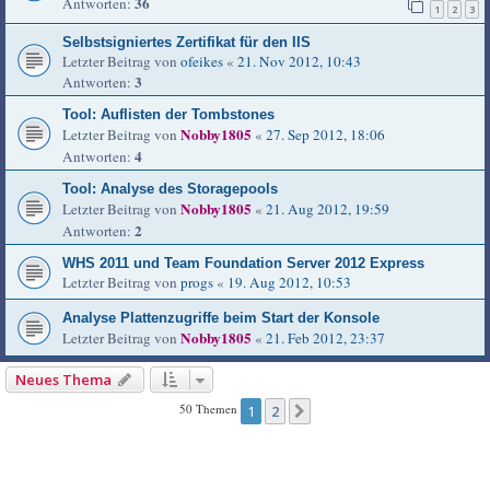
36
Antworten:
1
2
3
Selbstsigniertes Zertifikat für den IIS
Letzter Beitrag von
ofeikes
«
21. Nov 2012, 10:43
3
Antworten:
Tool: Auflisten der Tombstones
Nobby1805
Letzter Beitrag von
«
27. Sep 2012, 18:06
4
Antworten:
Tool: Analyse des Storagepools
Nobby1805
Letzter Beitrag von
«
21. Aug 2012, 19:59
2
Antworten:
WHS 2011 und Team Foundation Server 2012 Express
Letzter Beitrag von
progs
«
19. Aug 2012, 10:53
Analyse Plattenzugriffe beim Start der Konsole
Nobby1805
Letzter Beitrag von
«
21. Feb 2012, 23:37
Neues Thema
50 Themen
1
2
Nächste