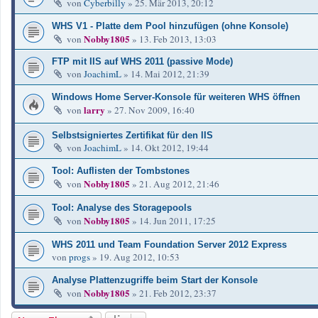
von
Cyberbilly
»
25. Mär 2013, 20:12
WHS V1 - Platte dem Pool hinzufügen (ohne Konsole)
Nobby1805
von
»
13. Feb 2013, 13:03
FTP mit IIS auf WHS 2011 (passive Mode)
von
JoachimL
»
14. Mai 2012, 21:39
Windows Home Server-Konsole für weiteren WHS öffnen
larry
von
»
27. Nov 2009, 16:40
Selbstsigniertes Zertifikat für den IIS
von
JoachimL
»
14. Okt 2012, 19:44
Tool: Auflisten der Tombstones
Nobby1805
von
»
21. Aug 2012, 21:46
Tool: Analyse des Storagepools
Nobby1805
von
»
14. Jun 2011, 17:25
WHS 2011 und Team Foundation Server 2012 Express
von
progs
»
19. Aug 2012, 10:53
Analyse Plattenzugriffe beim Start der Konsole
Nobby1805
von
»
21. Feb 2012, 23:37