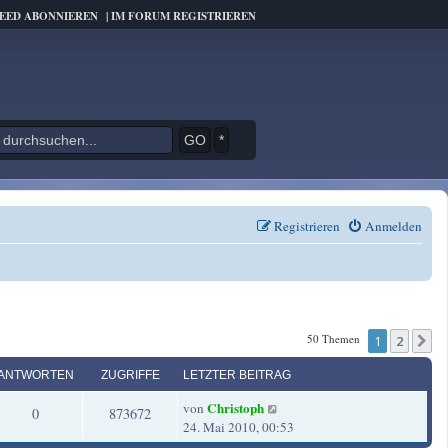
FEED ABONNIEREN
|
IM FORUM REGISTRIEREN
*
Registrieren
Anmelden
50 Themen
1
2
N
ANTWORTEN
ZUGRIFFE
LETZTER BEITRAG
L
Christoph
von
A
Z
0
873672
e
24. Mai 2010, 00:53
t
n
u