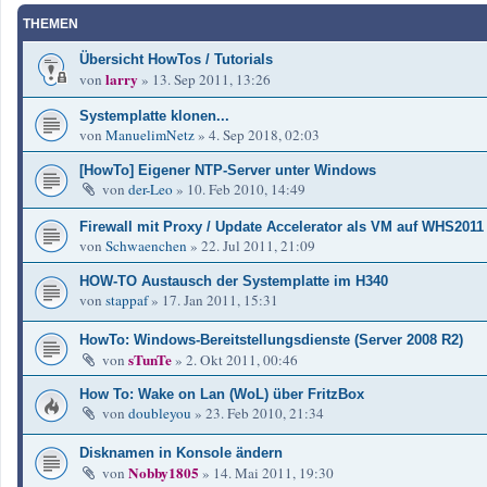
THEMEN
Übersicht HowTos / Tutorials
larry
von
»
13. Sep 2011, 13:26
Systemplatte klonen...
von
ManuelimNetz
»
4. Sep 2018, 02:03
[HowTo] Eigener NTP-Server unter Windows
von
der-Leo
»
10. Feb 2010, 14:49
Firewall mit Proxy / Update Accelerator als VM auf WHS2011
von
Schwaenchen
»
22. Jul 2011, 21:09
HOW-TO Austausch der Systemplatte im H340
von
stappaf
»
17. Jan 2011, 15:31
HowTo: Windows-Bereitstellungsdienste (Server 2008 R2)
sTunTe
von
»
2. Okt 2011, 00:46
How To: Wake on Lan (WoL) über FritzBox
von
doubleyou
»
23. Feb 2010, 21:34
Disknamen in Konsole ändern
Nobby1805
von
»
14. Mai 2011, 19:30