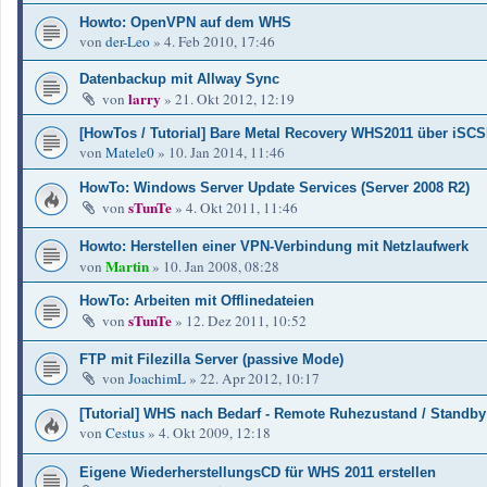
Howto: OpenVPN auf dem WHS
von
der-Leo
»
4. Feb 2010, 17:46
Datenbackup mit Allway Sync
larry
von
»
21. Okt 2012, 12:19
[HowTos / Tutorial] Bare Metal Recovery WHS2011 über iSCS
von
Matele0
»
10. Jan 2014, 11:46
HowTo: Windows Server Update Services (Server 2008 R2)
sTunTe
von
»
4. Okt 2011, 11:46
Howto: Herstellen einer VPN-Verbindung mit Netzlaufwerk
Martin
von
»
10. Jan 2008, 08:28
HowTo: Arbeiten mit Offlinedateien
sTunTe
von
»
12. Dez 2011, 10:52
FTP mit Filezilla Server (passive Mode)
von
JoachimL
»
22. Apr 2012, 10:17
[Tutorial] WHS nach Bedarf - Remote Ruhezustand / Standby
von
Cestus
»
4. Okt 2009, 12:18
Eigene WiederherstellungsCD für WHS 2011 erstellen