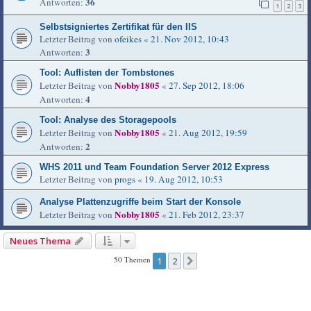
36
Antworten:
1
2
3
Selbstsigniertes Zertifikat für den IIS
Letzter Beitrag von
ofeikes
«
21. Nov 2012, 10:43
3
Antworten:
Tool: Auflisten der Tombstones
Nobby1805
Letzter Beitrag von
«
27. Sep 2012, 18:06
4
Antworten:
Tool: Analyse des Storagepools
Nobby1805
Letzter Beitrag von
«
21. Aug 2012, 19:59
2
Antworten:
WHS 2011 und Team Foundation Server 2012 Express
Letzter Beitrag von
progs
«
19. Aug 2012, 10:53
Analyse Plattenzugriffe beim Start der Konsole
Nobby1805
Letzter Beitrag von
«
21. Feb 2012, 23:37
Neues Thema
50 Themen
1
2
Nächste