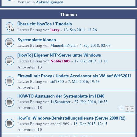
Verfasst in
Ankündigungen
Themen
Übersicht HowTos / Tutorials
larry
Letzter Beitrag von
«
13. Sep 2011, 13:26
Systemplatte klonen...
Letzter Beitrag von
ManuelimNetz
«
4. Sep 2018, 02:03
[HowTo] Eigener NTP-Server unter Windows
Nobby1805
Letzter Beitrag von
«
17. Okt 2017, 11:11
13
Antworten:
Firewall mit Proxy / Update Accelerator als VM auf WHS2011
Letzter Beitrag von
std7850
«
7. Mär 2016, 19:43
1
Antworten:
HOW-TO Austausch der Systemplatte im H340
Letzter Beitrag von
14Schnitzer
«
27. Feb 2016, 16:55
18
Antworten:
1
2
HowTo: Windows-Bereitstellungsdienste (Server 2008 R2)
Letzter Beitrag von
anderl1969
«
18. Dez 2015, 12:15
10
Antworten: