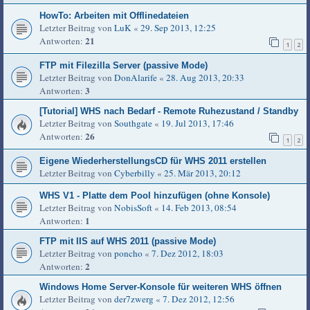
HowTo: Arbeiten mit Offlinedateien
Letzter Beitrag von
LuK
«
29. Sep 2013, 12:25
21
Antworten:
1
2
FTP mit Filezilla Server (passive Mode)
Letzter Beitrag von
DonAlarife
«
28. Aug 2013, 20:33
3
Antworten:
[Tutorial] WHS nach Bedarf - Remote Ruhezustand / Standby
Letzter Beitrag von
Southgate
«
19. Jul 2013, 17:46
26
Antworten:
1
2
Eigene WiederherstellungsCD für WHS 2011 erstellen
Letzter Beitrag von
Cyberbilly
«
25. Mär 2013, 20:12
WHS V1 - Platte dem Pool hinzufügen (ohne Konsole)
Letzter Beitrag von
NobisSoft
«
14. Feb 2013, 08:54
1
Antworten:
FTP mit IIS auf WHS 2011 (passive Mode)
Letzter Beitrag von
poncho
«
7. Dez 2012, 18:03
2
Antworten:
Windows Home Server-Konsole für weiteren WHS öffnen
Letzter Beitrag von
der7zwerg
«
7. Dez 2012, 12:56