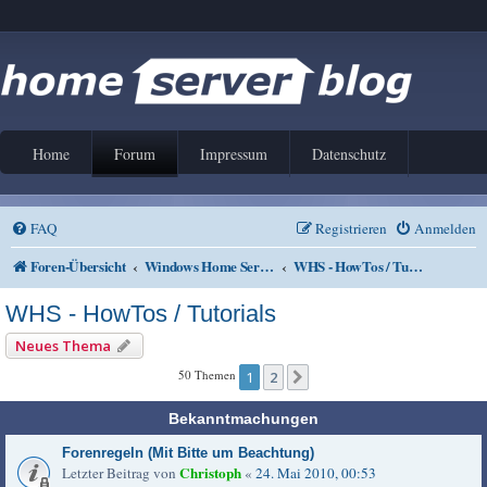
Home
Forum
Impressum
Datenschutz
FAQ
Registrieren
Anmelden
Foren-Übersicht
Windows Home Server V1 und 2011
WHS - HowTos / Tutorials
WHS - HowTos / Tutorials
Neues Thema
50 Themen
1
2
Nächste
Bekanntmachungen
Forenregeln (Mit Bitte um Beachtung)
Christoph
Letzter Beitrag von
«
24. Mai 2010, 00:53