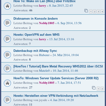
How To: Wake on Lan (WoL) über FritzBox
larry
Letzter Beitrag von
«
8. Jan 2015, 22:45
46
Antworten:
1
2
3
4
Disknamen in Konsole ändern
Nobby1805
Letzter Beitrag von
«
6. Sep 2014, 13:56
2
Antworten:
Howto: OpenVPN auf dem WHS
larry
Letzter Beitrag von
«
13. Jul 2014, 13:16
7
Antworten:
Datenbackup mit Allway Sync
Letzter Beitrag von
Huberer
«
24. Mär 2014, 19:04
8
Antworten:
[HowTos / Tutorial] Bare Metal Recovery WHS2011 über iSCSI
Letzter Beitrag von
Matele0
«
10. Jan 2014, 11:46
HowTo: Windows Server Update Services (Server 2008 R2)
Nobby1805
Letzter Beitrag von
«
7. Jan 2014, 17:51
27
Antworten:
1
2
Howto: Herstellen einer VPN-Verbindung mit Netzlaufwerk
Letzter Beitrag von
jsysde
«
4. Jan 2014, 19:20
11
Antworten: