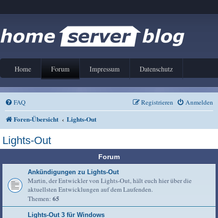
Home
Forum
Impressum
Datenschutz
FAQ
Registrieren
Anmelden
Foren-Übersicht
Lights-Out
Lights-Out
Forum
Ankündigungen zu Lights-Out
Martin, der Entwickler von Lights-Out, hält euch hier über die
aktuellsten Entwicklungen auf dem Laufenden.
65
Themen:
Lights-Out 3 für Windows