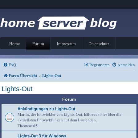
Home
Forum
Impressum
Datenschutz
FAQ
Registrieren
Anmelden
Foren-Übersicht
Lights-Out
Lights-Out
Forum
Ankündigungen zu Lights-Out
Martin, der Entwickler von Lights-Out, hält euch hier über die
aktuellsten Entwicklungen auf dem Laufenden.
65
Themen:
Lights-Out 3 für Windows