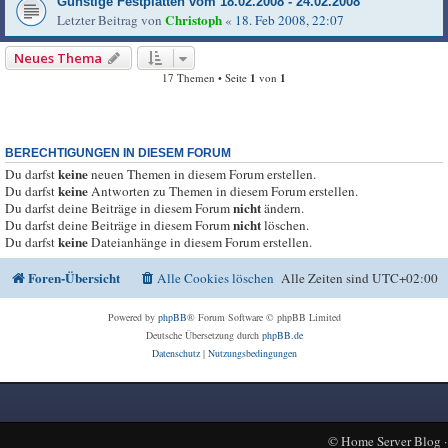
Günstige Festplatten vom 18.02.2008 - 24.02.2008
Christoph
Letzter Beitrag von
«
18. Feb 2008, 22:07
Neues Thema
17 Themen • Seite
1
von
1
BERECHTIGUNGEN IN DIESEM FORUM
keine
Du darfst
neuen Themen in diesem Forum erstellen.
keine
Du darfst
Antworten zu Themen in diesem Forum erstellen.
nicht
Du darfst deine Beiträge in diesem Forum
ändern.
nicht
Du darfst deine Beiträge in diesem Forum
löschen.
keine
Du darfst
Dateianhänge in diesem Forum erstellen.
Foren-Übersicht
Alle Cookies löschen
Alle Zeiten sind
UTC+02:00
Powered by
phpBB
® Forum Software © phpBB Limited
Deutsche Übersetzung durch
phpBB.de
Datenschutz
|
Nutzungsbedingungen
©
Home Server Blog