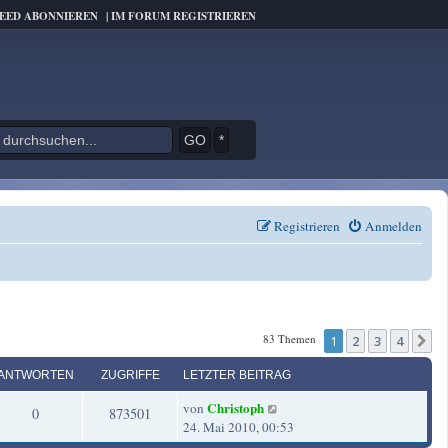
FEED ABONNIEREN
|
IM FORUM REGISTRIEREN
*
Registrieren
Anmelden
83 Themen
1
2
3
4
N
ANTWORTEN
ZUGRIFFE
LETZTER BEITRAG
L
Christoph
von
A
Z
0
873501
e
24. Mai 2010, 00:53
t
n
u