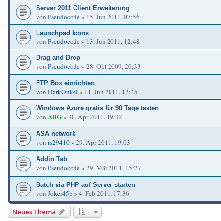
Server 2011 Client Erweiterung
von
Pseudocode
»
15. Jun 2011, 07:56
Launchpad Icons
von
Pseudocode
»
13. Jun 2011, 12:48
Drag and Drop
von
Pseudocode
»
28. Okt 2009, 20:33
FTP Box einrichten
von
DarkOnkel
»
11. Jun 2011, 12:45
Windows Azure gratis für 90 Tage testen
AliG
von
»
30. Apr 2011, 19:32
ASA network
von
rs29410
»
29. Apr 2011, 19:03
Addin Tab
von
Pseudocode
»
29. Mär 2011, 15:27
Batch via PHP auf Server starten
von
Joker45b
»
4. Feb 2011, 17:36
Neues Thema