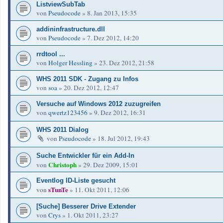
ListviewSubTab
von
Pseudocode
»
8. Jan 2013, 15:35
addininfrastructure.dll
von
Pseudocode
»
7. Dez 2012, 14:20
rrdtool ...
von
Holger Hessling
»
23. Dez 2012, 21:58
WHS 2011 SDK - Zugang zu Infos
von
soa
»
20. Dez 2012, 12:47
Versuche auf Windows 2012 zuzugreifen
von
qwertz123456
»
9. Dez 2012, 16:31
WHS 2011 Dialog
von
Pseudocode
»
18. Jul 2012, 19:43
Suche Entwickler für ein Add-In
Christoph
von
»
29. Dez 2009, 15:01
Eventlog ID-Liste gesucht
sTunTe
von
»
11. Okt 2011, 12:06
[Suche] Besserer Drive Extender
von
Crys
»
1. Okt 2011, 23:27