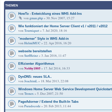
THEMEN
HowTo - Entwicklung eines WHS Add-Ins
von
gman.php
»
30. Nov 2007, 15:27
Wie funktioniert der Home Server Client v1 / v2011 / v2012
von
Tourniquet
»
7. Jul 2020, 18:16
"moderner" Style in WHS Add-in
von
HelmiMUC
»
22. Apr 2016, 16:20
webseite bereitstellen
von
SurfHeinz
»
3. Jan 2016, 11:47
Effizienter Algorithmus
Nobby1805
von
»
17. Jul 2014, 16:33
DynDNS: neues SLA..
von
JoachimL
»
18. Mai 2013, 22:08
Windows Home Server Web Service Development Quickstart
von
Tronex
»
5. Dez 2007, 21:50
PageAdorner / Extend the Built-In Tabs
von
Pseudocode
»
20. Feb 2013, 11:44