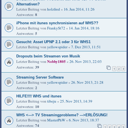
Alternativen?
Letzter Beitrag von
holzfred
«
16. Jun 2014, 11:26
8
Antworten:
iPhone mit itunes synchronisieren auf WHS??
Letzter Beitrag von
FrankySt72
«
14. Jan 2014, 18:16
5
Antworten:
Gesucht: Asset UPNP 2.1 oder 3 für WHS1
Letzter Beitrag von
yellowspider
«
7. Dez 2013, 11:51
Dropouts beim Streamen von Musik
Nobby1805
Letzter Beitrag von
«
26. Nov 2013, 22:03
39
Antworten:
1
2
3
Streaming Server Software
Letzter Beitrag von
yellowspider
«
26. Nov 2013, 21:28
2
Antworten:
HILFE!!!! WHS und itunes
Letzter Beitrag von
tibeju
«
25. Nov 2013, 14:39
10
Antworten:
WHS <---> TV Streamingprobleme? --->ERLÖSUNG!
Letzter Beitrag von
MasterPhW
«
6. Nov 2013, 18:37
74
Antworten:
1
2
3
4
5