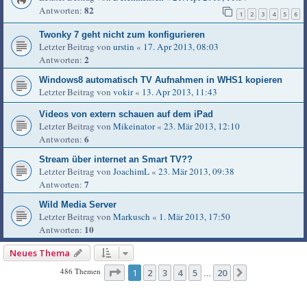
82
Antworten:
1
2
3
4
5
6
Twonky 7 geht nicht zum konfigurieren
Letzter Beitrag von
urstin
«
17. Apr 2013, 08:03
2
Antworten:
Windows8 automatisch TV Aufnahmen in WHS1 kopieren
Letzter Beitrag von
vokir
«
13. Apr 2013, 11:43
Videos von extern schauen auf dem iPad
Letzter Beitrag von
Mikeinator
«
23. Mär 2013, 12:10
6
Antworten:
Stream über internet an Smart TV??
Letzter Beitrag von
JoachimL
«
23. Mär 2013, 09:38
7
Antworten:
Wild Media Server
Letzter Beitrag von
Markusch
«
1. Mär 2013, 17:50
10
Antworten:
Neues Thema
Seite
1
von
20
486 Themen
1
2
3
4
5
20
Nächste
…