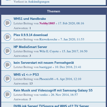
Verfasst in
Ankündigungen
Themen
WHS1 und Handbrake
Nobby1805
Letzter Beitrag von
«
17. Feb 2020, 08:16
1
Antworten:
Plex 0.9.9.14 download
Letzter Beitrag von
Riewekooche
«
7. Jan 2020, 11:53
HP MediaSmart Server
Letzter Beitrag von
Wile E. Coyote
«
15. Jan 2017, 16:50
3
Antworten:
kein Serverstart mit neuem Fernsehgerät
Letzter Beitrag von
baeriggut
«
10. Dez 2016, 21:41
WHS v1 <--> PS3
Letzter Beitrag von
Phoenix86
«
6. Apr 2016, 12:10
13
Antworten:
Kein Musik und Videozugriff mit Samsung Galaxy S5
Letzter Beitrag von
verdio
«
26. Nov 2014, 16:57
5
Antworten:
DVBLink Server/ TVSource auf WHS v1? TV Server