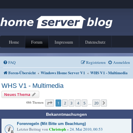
Home
Forum
Impressum
Datenschutz
FAQ
Registrieren
Anmelden
Foren-Übersicht
Windows Home Server V1
WHS V1 - Multimedia
WHS V1 - Multimedia
Neues Thema
Seite
1
von
20
486 Themen
1
2
3
4
5
20
Nächste
…
Bekanntmachungen
Forenregeln (Mit Bitte um Beachtung)
Christoph
Letzter Beitrag von
«
24. Mai 2010, 00:53