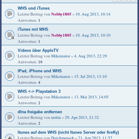
WHS und iTunes
Nobby1805
Letzter Beitrag von
«
10. Aug 2013, 10:14
1
Antworten:
iTunes mit WHS
Nobby1805
Letzter Beitrag von
«
10. Aug 2013, 10:10
1
Antworten:
Videos über AppleTV
Letzter Beitrag von
Mikeinator
«
4. Aug 2013, 22:29
10
Antworten:
IPad, iPhone und WHS
Letzter Beitrag von
Mikeinator
«
15. Jul 2013, 13:10
4
Antworten:
WHS <-> Playstation 3
Letzter Beitrag von
Mikeinator
«
13. Mai 2013, 14:05
2
Antworten:
dlna freigabe entfernen
Letzter Beitrag von
urstin
«
29. Apr 2013, 21:32
2
Antworten:
Itunes auf dem WHS (nicht Itunes Server oder firefly)
Letzter Beitrag von
Deichmensch
«
21. Apr 2013, 11:57