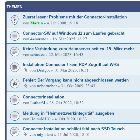
THEMEN
Zuerst lesen: Probleme mit der Connector-Installation
Martin
von
»
4. Jan 2008, 19:18
Connector-SW auf Windows 11 zum Laufen gebracht
von
44miranda
»
16. Mär 2025, 18:27
Keine Verbindung zum Heimserver seit ca. 15. März mehr
von
schustec
»
22. Mär 2023, 16:43
Installation Connector / kein RDP Zugriff auf WHS
von
DerIgor
»
10. Mär 2023, 18:51
Fehler: Der Vorgang kann nicht abgeschlossen werden
von
trebortrebor
»
31. Okt 2009, 23:43
Connectorinstallation
von
LotharM
»
28. Okt 2022, 10:32
Meldung in "Heimnetzwerkintegrität" ausgeben
von
HelmiMUC
»
4. Okt 2020, 10:33
Connector Installation schlägt fehl nach SSD Tausch
von
migudent
»
14. Jul 2020, 18:01