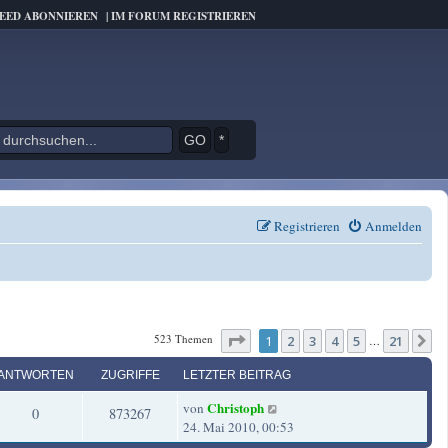
FEED ABONNIEREN
|
IM FORUM REGISTRIEREN
*
Registrieren
Anmelden
Seite
1
von
21
523 Themen
1
2
3
4
5
21
N
…
ANTWORTEN
ZUGRIFFE
LETZTER BEITRAG
L
Christoph
von
A
Z
0
873267
e
24. Mai 2010, 00:53
t
n
u