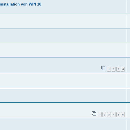
installation von WIN 10
1
2
3
4
1
2
3
4
5
6