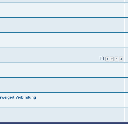
1
2
3
4
rweigert Verbindung