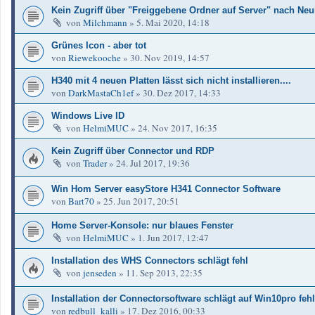
Kein Zugriff über "Freiggebene Ordner auf Server" nach Neu
von
Milchmann
»
5. Mai 2020, 14:18
Grünes Icon - aber tot
von
Riewekooche
»
30. Nov 2019, 14:57
H340 mit 4 neuen Platten lässt sich nicht installieren....
von
DarkMastaCh1ef
»
30. Dez 2017, 14:33
Windows Live ID
von
HelmiMUC
»
24. Nov 2017, 16:35
Kein Zugriff über Connector und RDP
von
Trader
»
24. Jul 2017, 19:36
Win Hom Server easyStore H341 Connector Software
von
Bart70
»
25. Jun 2017, 20:51
Home Server-Konsole: nur blaues Fenster
von
HelmiMUC
»
1. Jun 2017, 12:47
Installation des WHS Connectors schlägt fehl
von
jenseden
»
11. Sep 2013, 22:35
Installation der Connectorsoftware schlägt auf Win10pro fehl
von
redbull_kalli
»
17. Dez 2016, 00:33