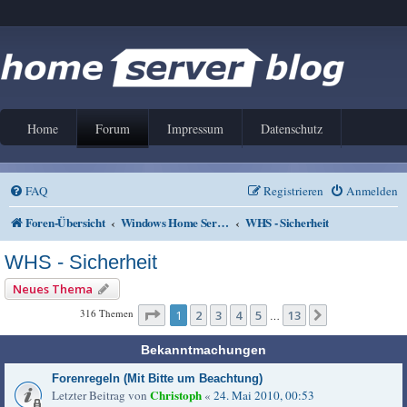
Home
Forum
Impressum
Datenschutz
FAQ
Registrieren
Anmelden
Foren-Übersicht
Windows Home Server V1 und 2011
WHS - Sicherheit
WHS - Sicherheit
Neues Thema
Seite
1
von
13
316 Themen
1
2
3
4
5
13
Nächste
…
Bekanntmachungen
Forenregeln (Mit Bitte um Beachtung)
Christoph
Letzter Beitrag von
«
24. Mai 2010, 00:53