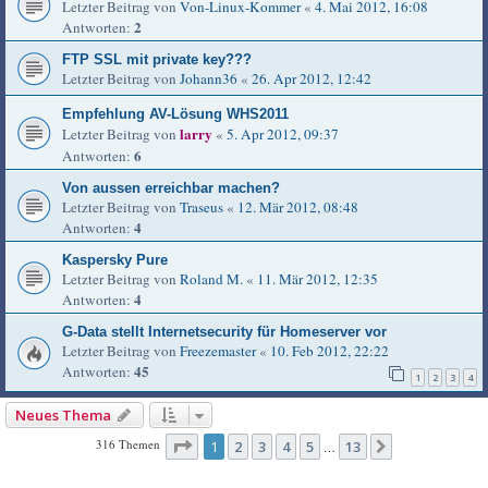
Letzter Beitrag von
Von-Linux-Kommer
«
4. Mai 2012, 16:08
2
Antworten:
FTP SSL mit private key???
Letzter Beitrag von
Johann36
«
26. Apr 2012, 12:42
Empfehlung AV-Lösung WHS2011
larry
Letzter Beitrag von
«
5. Apr 2012, 09:37
6
Antworten:
Von aussen erreichbar machen?
Letzter Beitrag von
Traseus
«
12. Mär 2012, 08:48
4
Antworten:
Kaspersky Pure
Letzter Beitrag von
Roland M.
«
11. Mär 2012, 12:35
4
Antworten:
G-Data stellt Internetsecurity für Homeserver vor
Letzter Beitrag von
Freezemaster
«
10. Feb 2012, 22:22
45
Antworten:
1
2
3
4
Neues Thema
Seite
1
von
13
316 Themen
1
2
3
4
5
13
Nächste
…