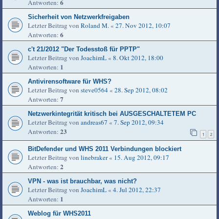
6
Antworten:
Sicherheit von Netzwerkfreigaben
Letzter Beitrag von
Roland M.
«
27. Nov 2012, 10:07
6
Antworten:
c't 21/2012 "Der Todesstoß für PPTP"
Letzter Beitrag von
JoachimL
«
8. Okt 2012, 18:00
1
Antworten:
Antivirensoftware für WHS?
Letzter Beitrag von
steve0564
«
28. Sep 2012, 08:02
7
Antworten:
Netzwerkintegrität kritisch bei AUSGESCHALTETEM PC
Letzter Beitrag von
andreas67
«
7. Sep 2012, 09:34
23
Antworten:
1
2
BitDefender und WHS 2011 Verbindungen blockiert
Letzter Beitrag von
linebraker
«
15. Aug 2012, 09:17
2
Antworten:
VPN - was ist brauchbar, was nicht?
Letzter Beitrag von
JoachimL
«
4. Jul 2012, 22:37
1
Antworten:
Weblog für WHS2011