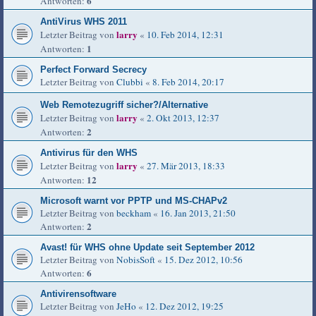
6
Antworten:
AntiVirus WHS 2011
larry
Letzter Beitrag von
«
10. Feb 2014, 12:31
1
Antworten:
Perfect Forward Secrecy
Letzter Beitrag von
Clubbi
«
8. Feb 2014, 20:17
Web Remotezugriff sicher?/Alternative
larry
Letzter Beitrag von
«
2. Okt 2013, 12:37
2
Antworten:
Antivirus für den WHS
larry
Letzter Beitrag von
«
27. Mär 2013, 18:33
12
Antworten:
Microsoft warnt vor PPTP und MS-CHAPv2
Letzter Beitrag von
beckham
«
16. Jan 2013, 21:50
2
Antworten:
Avast! für WHS ohne Update seit September 2012
Letzter Beitrag von
NobisSoft
«
15. Dez 2012, 10:56
6
Antworten:
Antivirensoftware
Letzter Beitrag von
JeHo
«
12. Dez 2012, 19:25