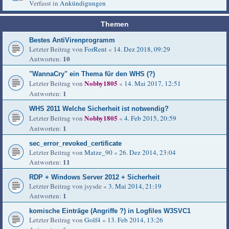
Verfasst in
Ankündigungen
Themen
Bestes AntiVirenprogramm
Letzter Beitrag von
ForRent
«
14. Dez 2018, 09:29
10
Antworten:
"WannaCry" ein Thema für den WHS (?)
Nobby1805
Letzter Beitrag von
«
14. Mai 2017, 12:51
1
Antworten:
WHS 2011 Welche Sicherheit ist notwendig?
Nobby1805
Letzter Beitrag von
«
4. Feb 2015, 20:59
1
Antworten:
sec_error_revoked_certificate
Letzter Beitrag von
Matze_90
«
26. Dez 2014, 23:04
11
Antworten:
RDP + Windows Server 2012 + Sicherheit
Letzter Beitrag von
jsysde
«
3. Mai 2014, 21:19
1
Antworten:
komische Einträge (Angriffe ?) in Logfiles W3SVC1
Letzter Beitrag von
Golf4
«
13. Feb 2014, 13:26