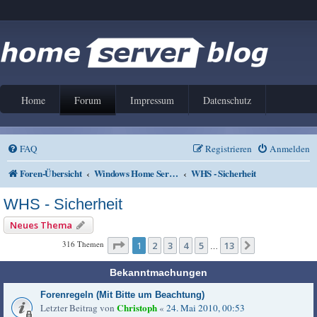
Home
Forum
Impressum
Datenschutz
FAQ
Registrieren
Anmelden
Foren-Übersicht
Windows Home Server V1 und 2011
WHS - Sicherheit
WHS - Sicherheit
Neues Thema
Seite
1
von
13
316 Themen
1
2
3
4
5
13
Nächste
…
Bekanntmachungen
Forenregeln (Mit Bitte um Beachtung)
Christoph
Letzter Beitrag von
«
24. Mai 2010, 00:53