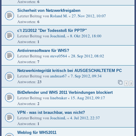
6
Antworten:
Sicherheit von Netzwerkfreigaben
Letzter Beitrag von
Roland M.
«
27. Nov 2012, 10:07
6
Antworten:
c't 21/2012 "Der Todesstoß für PPTP"
Letzter Beitrag von
JoachimL
«
8. Okt 2012, 18:00
1
Antworten:
Antivirensoftware für WHS?
Letzter Beitrag von
steve0564
«
28. Sep 2012, 08:02
7
Antworten:
Netzwerkintegrität kritisch bei AUSGESCHALTETEM PC
Letzter Beitrag von
andreas67
«
7. Sep 2012, 09:34
23
Antworten:
1
2
BitDefender und WHS 2011 Verbindungen blockiert
Letzter Beitrag von
linebraker
«
15. Aug 2012, 09:17
2
Antworten:
VPN - was ist brauchbar, was nicht?
Letzter Beitrag von
JoachimL
«
4. Jul 2012, 22:37
1
Antworten:
Weblog für WHS2011