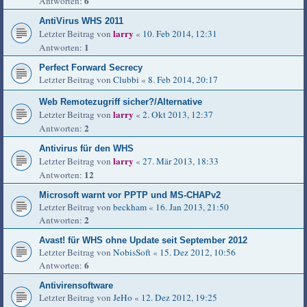
6
Antworten:
AntiVirus WHS 2011
larry
Letzter Beitrag von
«
10. Feb 2014, 12:31
1
Antworten:
Perfect Forward Secrecy
Letzter Beitrag von
Clubbi
«
8. Feb 2014, 20:17
Web Remotezugriff sicher?/Alternative
larry
Letzter Beitrag von
«
2. Okt 2013, 12:37
2
Antworten:
Antivirus für den WHS
larry
Letzter Beitrag von
«
27. Mär 2013, 18:33
12
Antworten:
Microsoft warnt vor PPTP und MS-CHAPv2
Letzter Beitrag von
beckham
«
16. Jan 2013, 21:50
2
Antworten:
Avast! für WHS ohne Update seit September 2012
Letzter Beitrag von
NobisSoft
«
15. Dez 2012, 10:56
6
Antworten:
Antivirensoftware
Letzter Beitrag von
JeHo
«
12. Dez 2012, 19:25