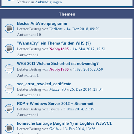
Verfasst in
Ankündigungen
Themen
Bestes AntiVirenprogramm
Letzter Beitrag von
ForRent
«
14. Dez 2018, 09:29
10
Antworten:
"WannaCry" ein Thema für den WHS (?)
Nobby1805
Letzter Beitrag von
«
14. Mai 2017, 12:51
1
Antworten:
WHS 2011 Welche Sicherheit ist notwendig?
Nobby1805
Letzter Beitrag von
«
4. Feb 2015, 20:59
1
Antworten:
sec_error_revoked_certificate
Letzter Beitrag von
Matze_90
«
26. Dez 2014, 23:04
11
Antworten:
RDP + Windows Server 2012 + Sicherheit
Letzter Beitrag von
jsysde
«
3. Mai 2014, 21:19
1
Antworten:
komische Einträge (Angriffe ?) in Logfiles W3SVC1
Letzter Beitrag von
Golf4
«
13. Feb 2014, 13:26