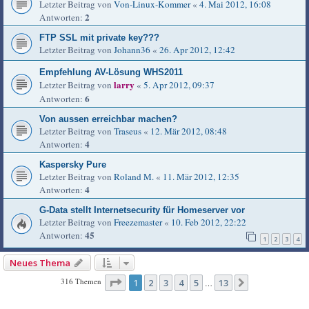
Letzter Beitrag von
Von-Linux-Kommer
«
4. Mai 2012, 16:08
2
Antworten:
FTP SSL mit private key???
Letzter Beitrag von
Johann36
«
26. Apr 2012, 12:42
Empfehlung AV-Lösung WHS2011
larry
Letzter Beitrag von
«
5. Apr 2012, 09:37
6
Antworten:
Von aussen erreichbar machen?
Letzter Beitrag von
Traseus
«
12. Mär 2012, 08:48
4
Antworten:
Kaspersky Pure
Letzter Beitrag von
Roland M.
«
11. Mär 2012, 12:35
4
Antworten:
G-Data stellt Internetsecurity für Homeserver vor
Letzter Beitrag von
Freezemaster
«
10. Feb 2012, 22:22
45
Antworten:
1
2
3
4
Neues Thema
Seite
1
von
13
316 Themen
1
2
3
4
5
13
Nächste
…