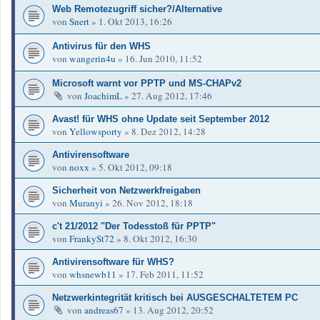
Web Remotezugriff sicher?/Alternative
von
Snert
»
1. Okt 2013, 16:26
Antivirus für den WHS
von
wangerin4u
»
16. Jun 2010, 11:52
Microsoft warnt vor PPTP und MS-CHAPv2
von
JoachimL
»
27. Aug 2012, 17:46
Avast! für WHS ohne Update seit September 2012
von
Yellowsporty
»
8. Dez 2012, 14:28
Antivirensoftware
von
noxx
»
5. Okt 2012, 09:18
Sicherheit von Netzwerkfreigaben
von
Muranyi
»
26. Nov 2012, 18:18
c't 21/2012 "Der Todesstoß für PPTP"
von
FrankySt72
»
8. Okt 2012, 16:30
Antivirensoftware für WHS?
von
whsnewb11
»
17. Feb 2011, 11:52
Netzwerkintegrität kritisch bei AUSGESCHALTETEM PC
von
andreas67
»
13. Aug 2012, 20:52