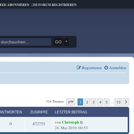
FEED ABONNIEREN
|
IM FORUM REGISTRIEREN
*
Registrieren
Anmelden
Seite
1
von
13
316 Themen
1
2
3
4
5
13
N
…
ANTWORTEN
ZUGRIFFE
LETZTER BEITRAG
L
Christoph
von
A
Z
0
872755
e
24. Mai 2010, 00:53
t
n
u