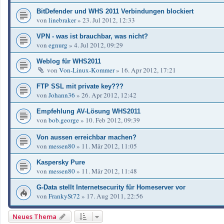
BitDefender und WHS 2011 Verbindungen blockiert
von
linebraker
»
23. Jul 2012, 12:33
VPN - was ist brauchbar, was nicht?
von
egnurg
»
4. Jul 2012, 09:29
Weblog für WHS2011
von
Von-Linux-Kommer
»
16. Apr 2012, 17:21
FTP SSL mit private key???
von
Johann36
»
26. Apr 2012, 12:42
Empfehlung AV-Lösung WHS2011
von
bob.george
»
10. Feb 2012, 09:39
Von aussen erreichbar machen?
von
messen80
»
11. Mär 2012, 11:05
Kaspersky Pure
von
messen80
»
11. Mär 2012, 11:48
G-Data stellt Internetsecurity für Homeserver vor
von
FrankySt72
»
17. Aug 2011, 22:56
Neues Thema