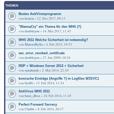
THEMEN
Bestes AntiVirenprogramm
von
keston
»
12. Dez 2017, 09:13
"WannaCry" ein Thema für den WHS (?)
von
doubleyou
»
14. Mai 2017, 11:45
WHS 2011 Welche Sicherheit ist notwendig?
von
MarcusHylla
»
4. Feb 2015, 19:53
sec_error_revoked_certificate
von
doubleyou
»
27. Jun 2009, 10:34
RDP + Windows Server 2012 + Sicherheit
von
sunshineh
»
2. Mai 2014, 22:10
komische Einträge (Angriffe ?) in Logfiles W3SVC1
von
Golf4
»
13. Feb 2014, 11:34
AntiVirus WHS 2011
von
benz_dbox
»
10. Feb 2014, 11:45
Perfect Forward Secrecy
von
Clubbi
»
8. Feb 2014, 20:17