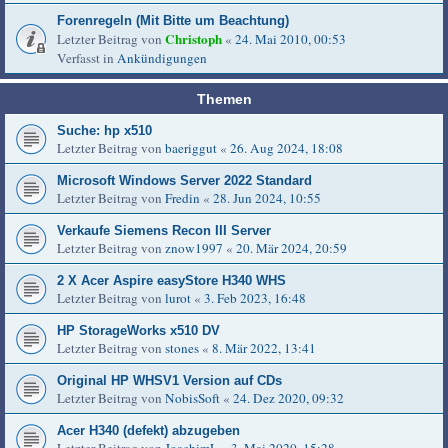
Forenregeln (Mit Bitte um Beachtung)
Christoph
Letzter Beitrag von
«
24. Mai 2010, 00:53
Verfasst in
Ankündigungen
Themen
Suche: hp x510
Letzter Beitrag von
baeriggut
«
26. Aug 2024, 18:08
Microsoft Windows Server 2022 Standard
Letzter Beitrag von
Fredin
«
28. Jun 2024, 10:55
Verkaufe Siemens Recon III Server
Letzter Beitrag von
znow1997
«
20. Mär 2024, 20:59
2 X Acer Aspire easyStore H340 WHS
Letzter Beitrag von
lurot
«
3. Feb 2023, 16:48
HP StorageWorks x510 DV
Letzter Beitrag von
stones
«
8. Mär 2022, 13:41
Original HP WHSV1 Version auf CDs
Letzter Beitrag von
NobisSoft
«
24. Dez 2020, 09:32
Acer H340 (defekt) abzugeben