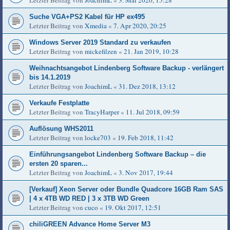
Letzter Beitrag von
JoachimL
«
3. Mai 2020, 15:28
Suche VGA+PS2 Kabel für HP ex495
Letzter Beitrag von
Xmedia
«
7. Apr 2020, 20:25
Windows Server 2019 Standard zu verkaufen
Letzter Beitrag von
mickefilzen
«
21. Jan 2019, 10:28
Weihnachtsangebot Lindenberg Software Backup - verlängert
bis 14.1.2019
Letzter Beitrag von
JoachimL
«
31. Dez 2018, 13:12
Verkaufe Festplatte
Letzter Beitrag von
TracyHarper
«
11. Jul 2018, 09:59
Auflösung WHS2011
Letzter Beitrag von
locke703
«
19. Feb 2018, 11:42
Einführungsangebot Lindenberg Software Backup – die
ersten 20 sparen...
Letzter Beitrag von
JoachimL
«
3. Nov 2017, 19:44
[Verkauf] Xeon Server oder Bundle Quadcore 16GB Ram SAS
| 4 x 4TB WD RED | 3 x 3TB WD Green
Letzter Beitrag von
cuco
«
19. Okt 2017, 12:51
chiliGREEN Advance Home Server M3