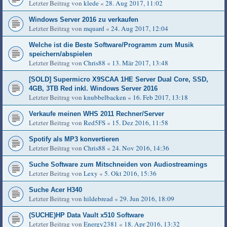
Letzter Beitrag von
klede
«
28. Aug 2017, 11:02
Windows Server 2016 zu verkaufen
Letzter Beitrag von
mquard
«
24. Aug 2017, 12:04
Welche ist die Beste Software/Programm zum Musik
speichern/abspielen
Letzter Beitrag von
Chris88
«
13. Mär 2017, 13:48
[SOLD] Supermicro X9SCAA 1HE Server Dual Core, SSD,
4GB, 3TB Red inkl. Windows Server 2016
Letzter Beitrag von
knubbelbacken
«
16. Feb 2017, 13:18
Verkaufe meinen WHS 2011 Rechner/Server
Letzter Beitrag von
Red5FS
«
15. Dez 2016, 11:58
Spotify als MP3 konvertieren
Letzter Beitrag von
Chris88
«
24. Nov 2016, 14:36
Suche Software zum Mitschneiden von Audiostreamings
Letzter Beitrag von
Lexy
«
5. Okt 2016, 15:36
Suche Acer H340
Letzter Beitrag von
hildebread
«
29. Jun 2016, 18:09
(SUCHE)HP Data Vault x510 Software
Letzter Beitrag von
Energy2381
«
18. Apr 2016, 13:32