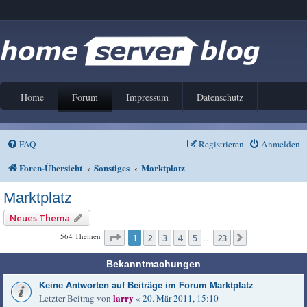
Home
Forum
Impressum
Datenschutz
FAQ
Registrieren
Anmelden
Foren-Übersicht
Sonstiges
Marktplatz
Marktplatz
Neues Thema
Seite
1
von
23
564 Themen
1
2
3
4
5
23
Nächste
…
Bekanntmachungen
Keine Antworten auf Beiträge im Forum Marktplatz
larry
Letzter Beitrag von
«
20. Mär 2011, 15:10