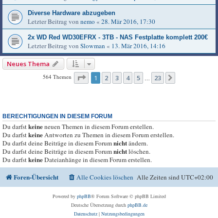
Diverse Hardware abzugeben
Letzter Beitrag von
nemo
«
28. Mär 2016, 17:30
2x WD Red WD30EFRX - 3TB - NAS Festplatte komplett 200€
Letzter Beitrag von
Slowman
«
13. Mär 2016, 14:16
Neues Thema
Seite
1
von
23
564 Themen
1
2
3
4
5
23
Nächste
…
BERECHTIGUNGEN IN DIESEM FORUM
keine
Du darfst
neuen Themen in diesem Forum erstellen.
keine
Du darfst
Antworten zu Themen in diesem Forum erstellen.
nicht
Du darfst deine Beiträge in diesem Forum
ändern.
nicht
Du darfst deine Beiträge in diesem Forum
löschen.
keine
Du darfst
Dateianhänge in diesem Forum erstellen.
Foren-Übersicht
Alle Cookies löschen
Alle Zeiten sind
UTC+02:00
Powered by
phpBB
® Forum Software © phpBB Limited
Deutsche Übersetzung durch
phpBB.de
Datenschutz
|
Nutzungsbedingungen