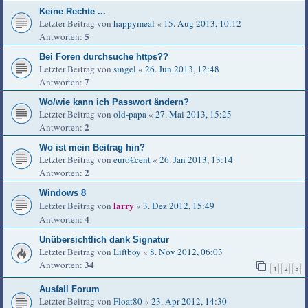
Keine Rechte ...
Letzter Beitrag von
happymeal
«
15. Aug 2013, 10:12
5
Antworten:
Bei Foren durchsuche https??
Letzter Beitrag von
singel
«
26. Jun 2013, 12:48
7
Antworten:
Wo/wie kann ich Passwort ändern?
Letzter Beitrag von
old-papa
«
27. Mai 2013, 15:25
2
Antworten:
Wo ist mein Beitrag hin?
Letzter Beitrag von
euro€cent
«
26. Jan 2013, 13:14
2
Antworten:
Windows 8
larry
Letzter Beitrag von
«
3. Dez 2012, 15:49
4
Antworten:
Unübersichtlich dank Signatur
Letzter Beitrag von
Liftboy
«
8. Nov 2012, 06:03
34
Antworten:
1
2
3
Ausfall Forum
Letzter Beitrag von
Float80
«
23. Apr 2012, 14:30