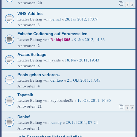
20
Antworten:
1
2
WHS Add-Ins
Letzter Beitrag von
peinal
«
28. Jan 2012, 17:09
3
Antworten:
Falsche Codierung auf Forumsseiten
Nobby1805
Letzter Beitrag von
«
9. Jan 2012, 14:33
2
Antworten:
Avatar/Beiträge
Letzter Beitrag von
jsysde
«
18. Nov 2011, 19:43
6
Antworten:
Posts gehen verloren..
Letzter Beitrag von
der-Leo
«
21. Okt 2011, 17:43
4
Antworten:
Tapatalk
Letzter Beitrag von
keyboarder2k
«
19. Okt 2011, 16:35
21
Antworten:
1
2
Danke!
Letzter Beitrag von
reandy
«
29. Jul 2011, 07:24
1
Antworten: