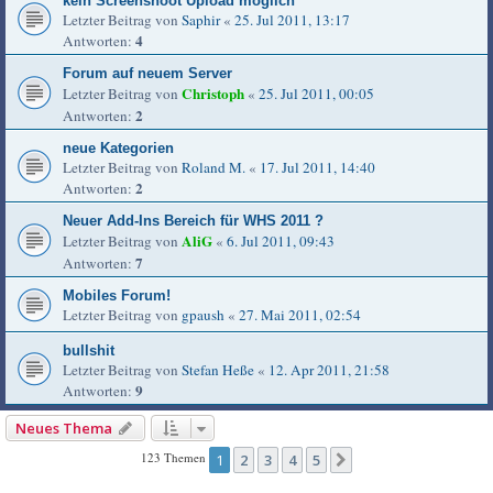
kein Screenshoot Upload möglich
Letzter Beitrag von
Saphir
«
25. Jul 2011, 13:17
4
Antworten:
Forum auf neuem Server
Christoph
Letzter Beitrag von
«
25. Jul 2011, 00:05
2
Antworten:
neue Kategorien
Letzter Beitrag von
Roland M.
«
17. Jul 2011, 14:40
2
Antworten:
Neuer Add-Ins Bereich für WHS 2011 ?
AliG
Letzter Beitrag von
«
6. Jul 2011, 09:43
7
Antworten:
Mobiles Forum!
Letzter Beitrag von
gpaush
«
27. Mai 2011, 02:54
bullshit
Letzter Beitrag von
Stefan Heße
«
12. Apr 2011, 21:58
9
Antworten:
Neues Thema
123 Themen
1
2
3
4
5
Nächste