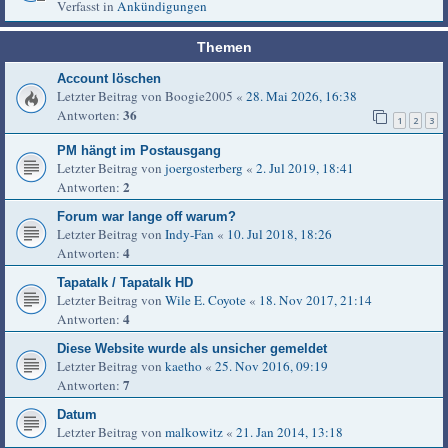
Verfasst in
Ankündigungen
Themen
Account löschen
Letzter Beitrag von
Boogie2005
«
28. Mai 2026, 16:38
36
Antworten:
1
2
3
PM hängt im Postausgang
Letzter Beitrag von
joergosterberg
«
2. Jul 2019, 18:41
2
Antworten:
Forum war lange off warum?
Letzter Beitrag von
Indy-Fan
«
10. Jul 2018, 18:26
4
Antworten:
Tapatalk / Tapatalk HD
Letzter Beitrag von
Wile E. Coyote
«
18. Nov 2017, 21:14
4
Antworten:
Diese Website wurde als unsicher gemeldet
Letzter Beitrag von
kaetho
«
25. Nov 2016, 09:19
7
Antworten:
Datum
Letzter Beitrag von
malkowitz
«
21. Jan 2014, 13:18