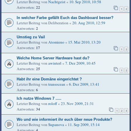
Letzter Beitrag von
Nachtgeist
«
10. Sep 2010, 10:58
22
Antworten:
1
2
In welcher Farbe gefällt Euch das Dashboard besser?
Letzter Beitrag von
Deliberation
«
20. Aug 2010, 12:59
2
Antworten:
Umstieg zu Vail
Letzter Beitrag von
Atomieno
«
15. Mai 2010, 13:20
17
Antworten:
1
2
Welche Home Server Hardware hast du?
Letzter Beitrag von
awinterl
«
7. Dez 2009, 10:45
25
Antworten:
1
2
Habt ihr eine Domäne eingerichtet ?
Letzter Beitrag von
transocean
«
6. Dez 2009, 13:41
6
Antworten:
Ich nutze Windows 7 .....
Letzter Beitrag von
roloff
«
23. Nov 2009, 21:31
34
Antworten:
1
2
3
Wo und wie informiert ihr euch über neue Produkte?
Letzter Beitrag von
Supanova
«
11. Sep 2009, 15:14
4
Antworten: