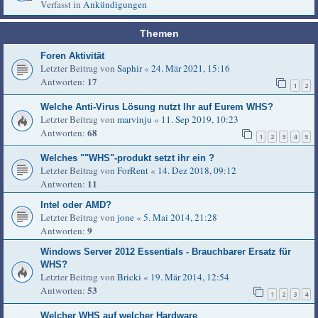
Verfasst in
Ankündigungen
Themen
Foren Aktivität
Letzter Beitrag von
Saphir
«
24. Mär 2021, 15:16
17
Antworten:
1
2
Welche Anti-Virus Lösung nutzt Ihr auf Eurem WHS?
Letzter Beitrag von
marvinju
«
11. Sep 2019, 10:23
68
Antworten:
1
2
3
4
5
Welches ""WHS"-produkt setzt ihr ein ?
Letzter Beitrag von
ForRent
«
14. Dez 2018, 09:12
11
Antworten:
Intel oder AMD?
Letzter Beitrag von
jone
«
5. Mai 2014, 21:28
9
Antworten:
Windows Server 2012 Essentials - Brauchbarer Ersatz für
WHS?
Letzter Beitrag von
Bricki
«
19. Mär 2014, 12:54
53
Antworten:
1
2
3
4
Welcher WHS auf welcher Hardware