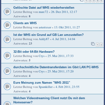
1
2
3
4
5
Gelöschte Datei auf WHS wiederherstellen
Letzter Beitrag von
marc72
«
26. Dez 2011, 12:17
8
Antworten:
Clients am WHS
Letzter Beitrag von
asterixxer
«
13. Okt 2011, 11:27
Ist der WHS ein Grund auf GB Lan umzustellen?
Letzter Beitrag von
Addy87
«
4. Jul 2011, 14:04
23
Antworten:
1
2
32-Bit oder 64-Bit Hardware?
Letzter Beitrag von
Crys
«
25. Mai 2011, 17:33
5
Antworten:
durchschnittliche Datentransferdaten im Gbit LAN PC-WHS
Letzter Beitrag von
Crys
«
25. Mai 2011, 17:20
4
Antworten:
Eure Meinung zum Namen "WHS 2011"
Letzter Beitrag von
Spamkiller
«
4. Feb 2011, 23:55
4
Antworten:
Welchen Videostreaming Client nutzt Du mit dem
Homeserver?