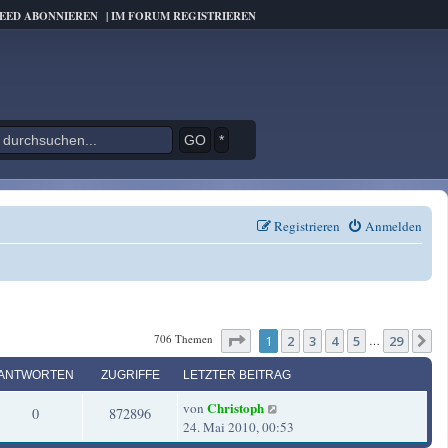
FEED ABONNIEREN
|
IM FORUM REGISTRIEREN
*
Registrieren
Anmelden
Seite
1
von
29
706 Themen
1
2
3
4
5
29
N
…
ANTWORTEN
ZUGRIFFE
LETZTER BEITRAG
L
Christoph
von
A
Z
0
872896
e
24. Mai 2010, 00:53
t
n
u