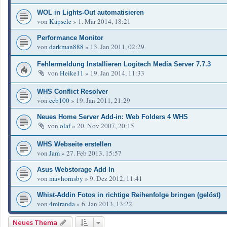
WOL in Lights-Out automatisieren
von
Käpsele
»
1. Mär 2014, 18:21
Performance Monitor
von
darkman888
»
13. Jan 2011, 02:29
Fehlermeldung Installieren Logitech Media Server 7.7.3
von
Heike11
»
19. Jan 2014, 11:33
WHS Conflict Resolver
von
ccb100
»
19. Jan 2011, 21:29
Neues Home Server Add-in: Web Folders 4 WHS
von
olaf
»
20. Nov 2007, 20:15
WHS Webseite erstellen
von
Jam
»
27. Feb 2013, 15:57
Asus Webstorage Add In
von
mavhornsby
»
9. Dez 2012, 11:41
Whist-Addin Fotos in richtige Reihenfolge bringen (gelöst)
von
4miranda
»
6. Jan 2013, 13:22
Neues Thema