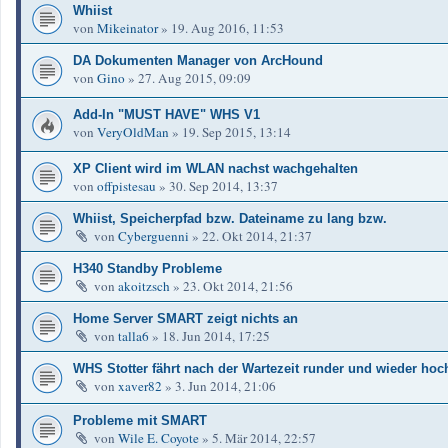
Whiist
von
Mikeinator
»
19. Aug 2016, 11:53
DA Dokumenten Manager von ArcHound
von
Gino
»
27. Aug 2015, 09:09
Add-In "MUST HAVE" WHS V1
von
VeryOldMan
»
19. Sep 2015, 13:14
XP Client wird im WLAN nachst wachgehalten
von
offpistesau
»
30. Sep 2014, 13:37
Whiist, Speicherpfad bzw. Dateiname zu lang bzw.
von
Cyberguenni
»
22. Okt 2014, 21:37
H340 Standby Probleme
von
akoitzsch
»
23. Okt 2014, 21:56
Home Server SMART zeigt nichts an
von
talla6
»
18. Jun 2014, 17:25
WHS Stotter fährt nach der Wartezeit runder und wieder hoc
von
xaver82
»
3. Jun 2014, 21:06
Probleme mit SMART
von
Wile E. Coyote
»
5. Mär 2014, 22:57