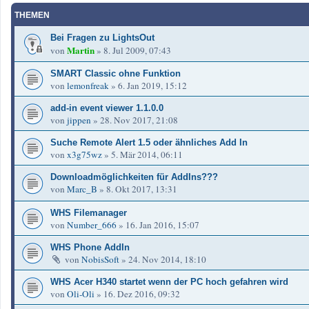
THEMEN
Bei Fragen zu LightsOut
Martin
von
»
8. Jul 2009, 07:43
SMART Classic ohne Funktion
von
lemonfreak
»
6. Jan 2019, 15:12
add-in event viewer 1.1.0.0
von
jippen
»
28. Nov 2017, 21:08
Suche Remote Alert 1.5 oder ähnliches Add In
von
x3g75wz
»
5. Mär 2014, 06:11
Downloadmöglichkeiten für AddIns???
von
Marc_B
»
8. Okt 2017, 13:31
WHS Filemanager
von
Number_666
»
16. Jan 2016, 15:07
WHS Phone AddIn
von
NobisSoft
»
24. Nov 2014, 18:10
WHS Acer H340 startet wenn der PC hoch gefahren wird
von
Oli-Oli
»
16. Dez 2016, 09:32