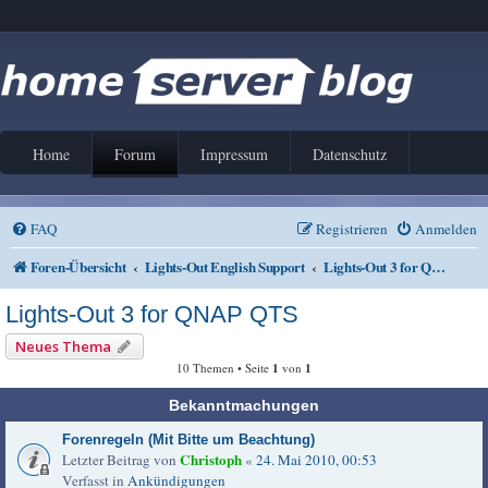
Home
Forum
Impressum
Datenschutz
FAQ
Registrieren
Anmelden
Foren-Übersicht
Lights-Out English Support
Lights-Out 3 for QNAP QTS
Lights-Out 3 for QNAP QTS
Neues Thema
10 Themen • Seite
1
von
1
Bekanntmachungen
Forenregeln (Mit Bitte um Beachtung)
Christoph
Letzter Beitrag von
«
24. Mai 2010, 00:53
Verfasst in
Ankündigungen