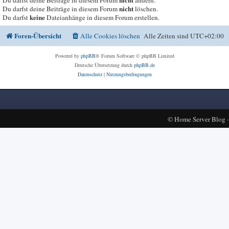
nicht
Du darfst deine Beiträge in diesem Forum
ändern.
nicht
Du darfst deine Beiträge in diesem Forum
löschen.
keine
Du darfst
Dateianhänge in diesem Forum erstellen.
Foren-Übersicht
Alle Cookies löschen
Alle Zeiten sind
UTC+02:00
Powered by
phpBB
® Forum Software © phpBB Limited
Deutsche Übersetzung durch
phpBB.de
Datenschutz
|
Nutzungsbedingungen
©
Home Server Blog