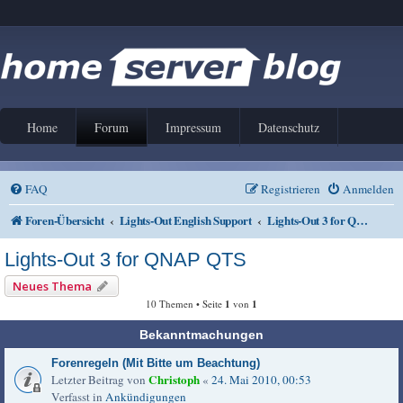
Home
Forum
Impressum
Datenschutz
FAQ
Registrieren
Anmelden
Foren-Übersicht
Lights-Out English Support
Lights-Out 3 for QNAP QTS
Lights-Out 3 for QNAP QTS
Neues Thema
10 Themen • Seite
1
von
1
Bekanntmachungen
Forenregeln (Mit Bitte um Beachtung)
Christoph
Letzter Beitrag von
«
24. Mai 2010, 00:53
Verfasst in
Ankündigungen