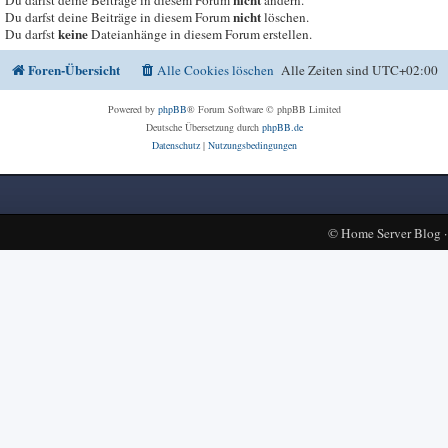
nicht
Du darfst deine Beiträge in diesem Forum
ändern.
nicht
Du darfst deine Beiträge in diesem Forum
löschen.
keine
Du darfst
Dateianhänge in diesem Forum erstellen.
Foren-Übersicht
Alle Cookies löschen
Alle Zeiten sind
UTC+02:00
Powered by
phpBB
® Forum Software © phpBB Limited
Deutsche Übersetzung durch
phpBB.de
Datenschutz
|
Nutzungsbedingungen
©
Home Server Blog