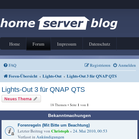
Home
Forum
Impressum
Datenschutz
FAQ
Registrieren
Anmelden
Foren-Übersicht
Lights-Out
Lights-Out 3 für QNAP QTS
Lights-Out 3 für QNAP QTS
Neues Thema
18 Themen • Seite
1
von
1
Bekanntmachungen
Forenregeln (Mit Bitte um Beachtung)
Christoph
Letzter Beitrag von
«
24. Mai 2010, 00:53
Verfasst in
Ankündigungen