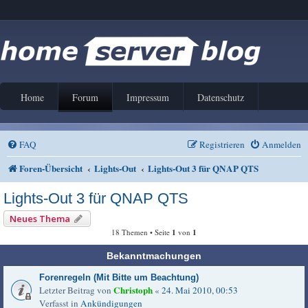
Home
Forum
Impressum
Datenschutz
FAQ
Registrieren
Anmelden
Foren-Übersicht
Lights-Out
Lights-Out 3 für QNAP QTS
Lights-Out 3 für QNAP QTS
Neues Thema
18 Themen • Seite
1
von
1
Bekanntmachungen
Forenregeln (Mit Bitte um Beachtung)
Christoph
Letzter Beitrag von
«
24. Mai 2010, 00:53
Verfasst in
Ankündigungen