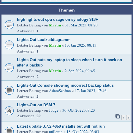
Themen
high lights-out cpu usage on synology 918+
Martin
Letzter Beitrag von
«
31. Mär 2025, 08:20
1
Antworten:
Lights-Out Laufzeitdiagramm
Martin
Letzter Beitrag von
«
13. Jan 2025, 08:13
1
Antworten:
Lights Out puts my laptop to sleep when I turn it back on
after a backup
Martin
Letzter Beitrag von
«
2. Sep 2024, 09:45
2
Antworten:
Lights-Out Console showing incorrect backup status
Letzter Beitrag von
AdamSzofran
«
17. Jan 2023, 17:46
2
Antworten:
Lights-Out on DSM 7
Letzter Beitrag von
Judge
«
30. Okt 2022, 07:23
29
Antworten:
1
2
Latest update 3.7.2.4869 installs but will not run
Letzter Beitrag von
milleron
«
18. Okt 2022, 03:03