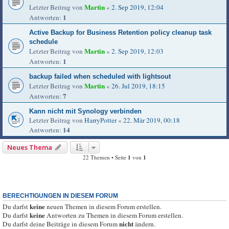
Martin
Letzter Beitrag von
«
2. Sep 2019, 12:04
1
Antworten:
Active Backup for Business Retention policy cleanup task
schedule
Martin
Letzter Beitrag von
«
2. Sep 2019, 12:03
1
Antworten:
backup failed when scheduled with lightsout
Martin
Letzter Beitrag von
«
26. Jul 2019, 18:15
7
Antworten:
Kann nicht mit Synology verbinden
Letzter Beitrag von
HarryPotter
«
22. Mär 2019, 00:18
14
Antworten:
Neues Thema
22 Themen • Seite
1
von
1
BERECHTIGUNGEN IN DIESEM FORUM
keine
Du darfst
neuen Themen in diesem Forum erstellen.
keine
Du darfst
Antworten zu Themen in diesem Forum erstellen.
nicht
Du darfst deine Beiträge in diesem Forum
ändern.