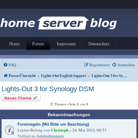
Home
Forum
Impressum
Datenschutz
FAQ
Registrieren
Anmelden
Foren-Übersicht
Lights-Out English Support
Lights-Out 3 for Synology DSM
Lights-Out 3 for Synology DSM
Neues Thema
22 Themen • Seite
1
von
1
Bekanntmachungen
Forenregeln (Mit Bitte um Beachtung)
Christoph
Letzter Beitrag von
«
24. Mai 2010, 00:53
Verfasst in
Ankündigungen