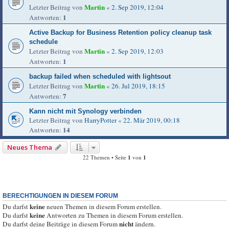
Martin
Letzter Beitrag von
«
2. Sep 2019, 12:04
1
Antworten:
Active Backup for Business Retention policy cleanup task
schedule
Martin
Letzter Beitrag von
«
2. Sep 2019, 12:03
1
Antworten:
backup failed when scheduled with lightsout
Martin
Letzter Beitrag von
«
26. Jul 2019, 18:15
7
Antworten:
Kann nicht mit Synology verbinden
Letzter Beitrag von
HarryPotter
«
22. Mär 2019, 00:18
14
Antworten:
Neues Thema
22 Themen • Seite
1
von
1
BERECHTIGUNGEN IN DIESEM FORUM
keine
Du darfst
neuen Themen in diesem Forum erstellen.
keine
Du darfst
Antworten zu Themen in diesem Forum erstellen.
nicht
Du darfst deine Beiträge in diesem Forum
ändern.