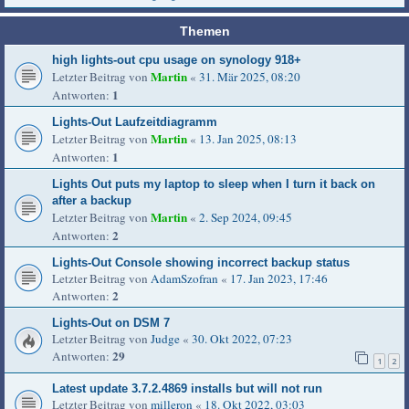
Themen
high lights-out cpu usage on synology 918+
Martin
Letzter Beitrag von
«
31. Mär 2025, 08:20
1
Antworten:
Lights-Out Laufzeitdiagramm
Martin
Letzter Beitrag von
«
13. Jan 2025, 08:13
1
Antworten:
Lights Out puts my laptop to sleep when I turn it back on
after a backup
Martin
Letzter Beitrag von
«
2. Sep 2024, 09:45
2
Antworten:
Lights-Out Console showing incorrect backup status
Letzter Beitrag von
AdamSzofran
«
17. Jan 2023, 17:46
2
Antworten:
Lights-Out on DSM 7
Letzter Beitrag von
Judge
«
30. Okt 2022, 07:23
29
Antworten:
1
2
Latest update 3.7.2.4869 installs but will not run
Letzter Beitrag von
milleron
«
18. Okt 2022, 03:03