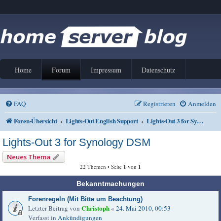
Home
Forum
Impressum
Datenschutz
FAQ
Registrieren
Anmelden
Foren-Übersicht
Lights-Out English Support
Lights-Out 3 for Synology DSM
Lights-Out 3 for Synology DSM
Neues Thema
22 Themen • Seite
1
von
1
Bekanntmachungen
Forenregeln (Mit Bitte um Beachtung)
Christoph
Letzter Beitrag von
«
24. Mai 2010, 00:53
Verfasst in
Ankündigungen