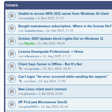
THEMEN
Unable to access WHS 2011 server from Windows 10 client
von
escrime
»
8. Dez 2025, 17:33
Bought maintenance subscription. Where is the license file?
von
AdamSzofran
»
24. Okt 2025, 17:52
October 2025 Updates block Lights-Out on Windows 11
Martin
von
»
16. Okt 2025, 09:05
License Downgrade Professional -> Home
von
whoareyou
»
14. Aug 2025, 17:12
Client Says Server is Offline - But It's Not
von
gcoupe
»
28. Nov 2024, 16:53
Can't login "An error occurred while sending the request."
von
Gait
»
24. Jan 2024, 17:50
New Linux client won't connect
von
jheicron
»
2. Jul 2024, 22:01
HP ProLiant Microserver Gen10
von
plsm5882
»
14. Jun 2024, 02:16