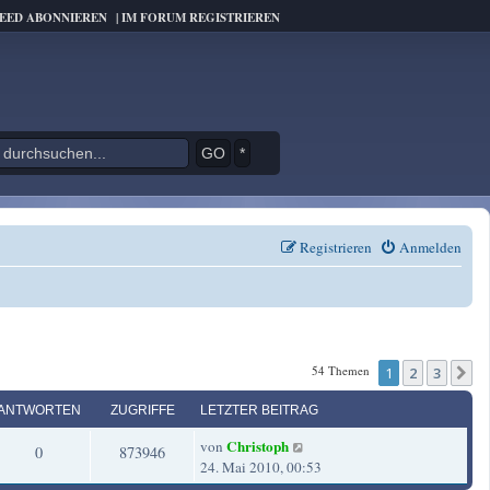
FEED ABONNIEREN
|
IM FORUM REGISTRIEREN
*
Registrieren
Anmelden
54 Themen
1
2
3
N
ANTWORTEN
ZUGRIFFE
LETZTER BEITRAG
L
Christoph
von
A
Z
0
873946
e
24. Mai 2010, 00:53
t
n
u