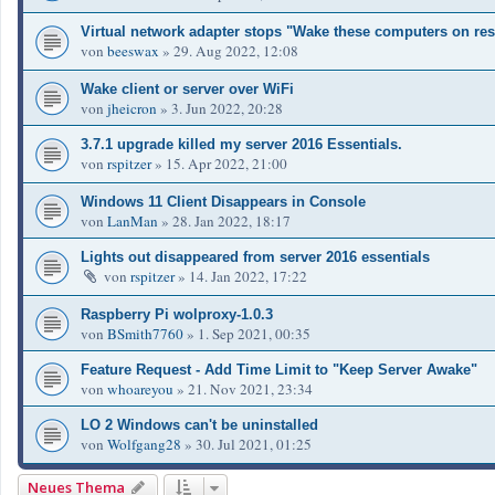
Virtual network adapter stops "Wake these computers on r
von
beeswax
»
29. Aug 2022, 12:08
Wake client or server over WiFi
von
jheicron
»
3. Jun 2022, 20:28
3.7.1 upgrade killed my server 2016 Essentials.
von
rspitzer
»
15. Apr 2022, 21:00
Windows 11 Client Disappears in Console
von
LanMan
»
28. Jan 2022, 18:17
Lights out disappeared from server 2016 essentials
von
rspitzer
»
14. Jan 2022, 17:22
Raspberry Pi wolproxy-1.0.3
von
BSmith7760
»
1. Sep 2021, 00:35
Feature Request - Add Time Limit to "Keep Server Awake"
von
whoareyou
»
21. Nov 2021, 23:34
LO 2 Windows can't be uninstalled
von
Wolfgang28
»
30. Jul 2021, 01:25
Neues Thema