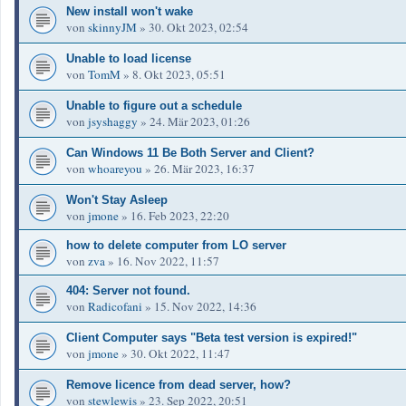
New install won't wake
von
skinnyJM
»
30. Okt 2023, 02:54
Unable to load license
von
TomM
»
8. Okt 2023, 05:51
Unable to figure out a schedule
von
jsyshaggy
»
24. Mär 2023, 01:26
Can Windows 11 Be Both Server and Client?
von
whoareyou
»
26. Mär 2023, 16:37
Won't Stay Asleep
von
jmone
»
16. Feb 2023, 22:20
how to delete computer from LO server
von
zva
»
16. Nov 2022, 11:57
404: Server not found.
von
Radicofani
»
15. Nov 2022, 14:36
Client Computer says "Beta test version is expired!"
von
jmone
»
30. Okt 2022, 11:47
Remove licence from dead server, how?
von
stewlewis
»
23. Sep 2022, 20:51