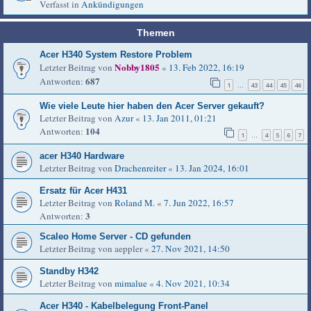
Verfasst in
Ankündigungen
Themen
Acer H340 System Restore Problem
Nobby1805
Letzter Beitrag von
«
13. Feb 2022, 16:19
687
Antworten:
1
43
44
45
46
…
Wie viele Leute hier haben den Acer Server gekauft?
Letzter Beitrag von
Azur
«
13. Jan 2011, 01:21
104
Antworten:
1
4
5
6
7
…
acer H340 Hardware
Letzter Beitrag von
Drachenreiter
«
13. Jan 2024, 16:01
Ersatz für Acer H431
Letzter Beitrag von
Roland M.
«
7. Jun 2022, 16:57
3
Antworten:
Scaleo Home Server - CD gefunden
Letzter Beitrag von
aeppler
«
27. Nov 2021, 14:50
Standby H342
Letzter Beitrag von
mimalue
«
4. Nov 2021, 10:34
Acer H340 - Kabelbelegung Front-Panel