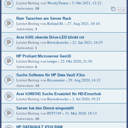
Letzter Beitrag von
WoodyTurner
«
5. Okt 2021, 12:22
18
Antworten:
1
2
Ram Tauschen am Server Rack
Letzter Beitrag von
Roland M.
«
27. Aug 2021, 10:10
3
Antworten:
Acer h341 oberste Drive-LED blinkt rot
Letzter Beitrag von
Riewekooche
«
21. Jan 2021, 16:55
1
Antworten:
HP Proliant Microserver Gen10
Letzter Beitrag von
tompa
«
22. Okt 2020, 21:30
6
Antworten:
Suche Software für HP Data Vault X3xx
Letzter Beitrag von
Ricomaster
«
29. Aug 2020, 14:12
14
Antworten:
Acer h340/341 Suche Ersatzteil für HD-Einschub
Letzter Beitrag von
Riewekooche
«
2. Jul 2020, 19:23
Server hat den Dienst eingestellt
Letzter Beitrag von
INT5749
«
31. Mai 2020, 18:13
10
Antworten:
HP DATAVAULT X510 RAM