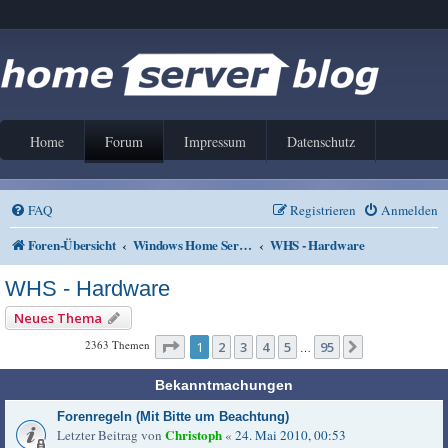
Home
Forum
Impressum
Datenschutz
FAQ
Registrieren
Anmelden
Foren-Übersicht
Windows Home Server V1 und 2011
WHS - Hardware
WHS - Hardware
Neues Thema
Seite
1
von
95
2363 Themen
1
2
3
4
5
95
Nächste
…
Bekanntmachungen
Forenregeln (Mit Bitte um Beachtung)
Christoph
Letzter Beitrag von
«
24. Mai 2010, 00:53