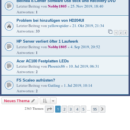
Belinea o.Center Software Usb stick und Recovery DVD
Nobby1805
Letzter Beitrag von
«
25. Nov 2019, 18:40
1
Antworten:
Problem bei hinzufügen von HD204UI
Letzter Beitrag von
yellowspider
«
21. Okt 2019, 21:34
33
Antworten:
1
2
3
HP Server verliert öfter 1 Laufwerk
Nobby1805
Letzter Beitrag von
«
4. Sep 2019, 20:52
1
Antworten:
Acer AC100 Festplatten LEDs
Letzter Beitrag von
Phoenix86
«
10. Jul 2019, 06:31
2
Antworten:
FS Scaleo aufrüsten?
Letzter Beitrag von
Gatling
«
1. Jul 2019, 10:14
2
Antworten:
Neues Thema
Seite
1
von
95
2363 Themen
1
2
3
4
5
95
Nächste
…