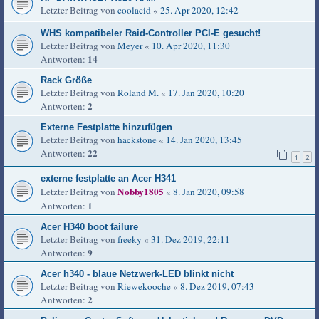
Letzter Beitrag von
coolacid
«
25. Apr 2020, 12:42
WHS kompatibeler Raid-Controller PCI-E gesucht!
Letzter Beitrag von
Meyer
«
10. Apr 2020, 11:30
14
Antworten:
Rack Größe
Letzter Beitrag von
Roland M.
«
17. Jan 2020, 10:20
2
Antworten:
Externe Festplatte hinzufügen
Letzter Beitrag von
hackstone
«
14. Jan 2020, 13:45
22
Antworten:
1
2
externe festplatte an Acer H341
Nobby1805
Letzter Beitrag von
«
8. Jan 2020, 09:58
1
Antworten:
Acer H340 boot failure
Letzter Beitrag von
freeky
«
31. Dez 2019, 22:11
9
Antworten:
Acer h340 - blaue Netzwerk-LED blinkt nicht
Letzter Beitrag von
Riewekooche
«
8. Dez 2019, 07:43
2
Antworten: