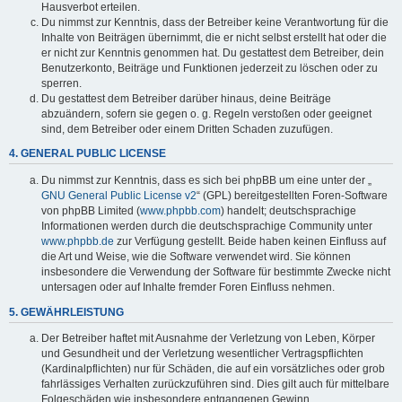
Hausverbot erteilen.
Du nimmst zur Kenntnis, dass der Betreiber keine Verantwortung für die
Inhalte von Beiträgen übernimmt, die er nicht selbst erstellt hat oder die
er nicht zur Kenntnis genommen hat. Du gestattest dem Betreiber, dein
Benutzerkonto, Beiträge und Funktionen jederzeit zu löschen oder zu
sperren.
Du gestattest dem Betreiber darüber hinaus, deine Beiträge
abzuändern, sofern sie gegen o. g. Regeln verstoßen oder geeignet
sind, dem Betreiber oder einem Dritten Schaden zuzufügen.
4. GENERAL PUBLIC LICENSE
Du nimmst zur Kenntnis, dass es sich bei phpBB um eine unter der „
GNU General Public License v2
“ (GPL) bereitgestellten Foren-Software
von phpBB Limited (
www.phpbb.com
) handelt; deutschsprachige
Informationen werden durch die deutschsprachige Community unter
www.phpbb.de
zur Verfügung gestellt. Beide haben keinen Einfluss auf
die Art und Weise, wie die Software verwendet wird. Sie können
insbesondere die Verwendung der Software für bestimmte Zwecke nicht
untersagen oder auf Inhalte fremder Foren Einfluss nehmen.
5. GEWÄHRLEISTUNG
Der Betreiber haftet mit Ausnahme der Verletzung von Leben, Körper
und Gesundheit und der Verletzung wesentlicher Vertragspflichten
(Kardinalpflichten) nur für Schäden, die auf ein vorsätzliches oder grob
fahrlässiges Verhalten zurückzuführen sind. Dies gilt auch für mittelbare
Folgeschäden wie insbesondere entgangenen Gewinn.