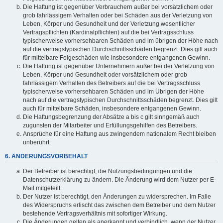
Die Haftung ist gegenüber Verbrauchern außer bei vorsätzlichem oder
grob fahrlässigem Verhalten oder bei Schäden aus der Verletzung von
Leben, Körper und Gesundheit und der Verletzung wesentlicher
Vertragspflichten (Kardinalpflichten) auf die bei Vertragsschluss
typischerweise vorhersehbaren Schäden und im übrigen der Höhe nach
auf die vertragstypischen Durchschnittsschäden begrenzt. Dies gilt auch
für mittelbare Folgeschäden wie insbesondere entgangenen Gewinn.
Die Haftung ist gegenüber Unternehmern außer bei der Verletzung von
Leben, Körper und Gesundheit oder vorsätzlichem oder grob
fahrlässigem Verhalten des Betreibers auf die bei Vertragsschluss
typischerweise vorhersehbaren Schäden und im Übrigen der Höhe
nach auf die vertragstypischen Durchschnittsschäden begrenzt. Dies gilt
auch für mittelbare Schäden, insbesondere entgangenen Gewinn.
Die Haftungsbegrenzung der Absätze a bis c gilt sinngemäß auch
zugunsten der Mitarbeiter und Erfüllungsgehilfen des Betreibers.
Ansprüche für eine Haftung aus zwingendem nationalem Recht bleiben
unberührt.
6. ÄNDERUNGSVORBEHALT
Der Betreiber ist berechtigt, die Nutzungsbedingungen und die
Datenschutzerklärung zu ändern. Die Änderung wird dem Nutzer per E-
Mail mitgeteilt.
Der Nutzer ist berechtigt, den Änderungen zu widersprechen. Im Falle
des Widerspruchs erlischt das zwischen dem Betreiber und dem Nutzer
bestehende Vertragsverhältnis mit sofortiger Wirkung.
Die Änderungen gelten als anerkannt und verbindlich, wenn der Nutzer