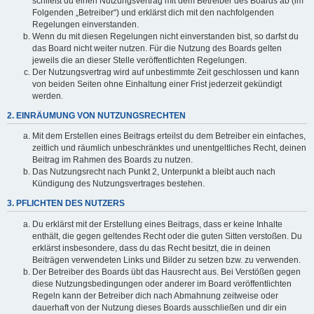
schließt du einen Nutzungsvertrag mit dem Betreiber des Boards ab (im
Folgenden „Betreiber“) und erklärst dich mit den nachfolgenden
Regelungen einverstanden.
Wenn du mit diesen Regelungen nicht einverstanden bist, so darfst du
das Board nicht weiter nutzen. Für die Nutzung des Boards gelten
jeweils die an dieser Stelle veröffentlichten Regelungen.
Der Nutzungsvertrag wird auf unbestimmte Zeit geschlossen und kann
von beiden Seiten ohne Einhaltung einer Frist jederzeit gekündigt
werden.
2. EINRÄUMUNG VON NUTZUNGSRECHTEN
Mit dem Erstellen eines Beitrags erteilst du dem Betreiber ein einfaches,
zeitlich und räumlich unbeschränktes und unentgeltliches Recht, deinen
Beitrag im Rahmen des Boards zu nutzen.
Das Nutzungsrecht nach Punkt 2, Unterpunkt a bleibt auch nach
Kündigung des Nutzungsvertrages bestehen.
3. PFLICHTEN DES NUTZERS
Du erklärst mit der Erstellung eines Beitrags, dass er keine Inhalte
enthält, die gegen geltendes Recht oder die guten Sitten verstoßen. Du
erklärst insbesondere, dass du das Recht besitzt, die in deinen
Beiträgen verwendeten Links und Bilder zu setzen bzw. zu verwenden.
Der Betreiber des Boards übt das Hausrecht aus. Bei Verstößen gegen
diese Nutzungsbedingungen oder anderer im Board veröffentlichten
Regeln kann der Betreiber dich nach Abmahnung zeitweise oder
dauerhaft von der Nutzung dieses Boards ausschließen und dir ein