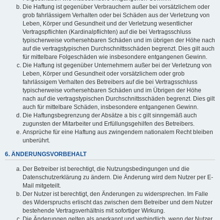
Die Haftung ist gegenüber Verbrauchern außer bei vorsätzlichem oder
grob fahrlässigem Verhalten oder bei Schäden aus der Verletzung von
Leben, Körper und Gesundheit und der Verletzung wesentlicher
Vertragspflichten (Kardinalpflichten) auf die bei Vertragsschluss
typischerweise vorhersehbaren Schäden und im übrigen der Höhe nach
auf die vertragstypischen Durchschnittsschäden begrenzt. Dies gilt auch
für mittelbare Folgeschäden wie insbesondere entgangenen Gewinn.
Die Haftung ist gegenüber Unternehmern außer bei der Verletzung von
Leben, Körper und Gesundheit oder vorsätzlichem oder grob
fahrlässigem Verhalten des Betreibers auf die bei Vertragsschluss
typischerweise vorhersehbaren Schäden und im Übrigen der Höhe
nach auf die vertragstypischen Durchschnittsschäden begrenzt. Dies gilt
auch für mittelbare Schäden, insbesondere entgangenen Gewinn.
Die Haftungsbegrenzung der Absätze a bis c gilt sinngemäß auch
zugunsten der Mitarbeiter und Erfüllungsgehilfen des Betreibers.
Ansprüche für eine Haftung aus zwingendem nationalem Recht bleiben
unberührt.
6. ÄNDERUNGSVORBEHALT
Der Betreiber ist berechtigt, die Nutzungsbedingungen und die
Datenschutzerklärung zu ändern. Die Änderung wird dem Nutzer per E-
Mail mitgeteilt.
Der Nutzer ist berechtigt, den Änderungen zu widersprechen. Im Falle
des Widerspruchs erlischt das zwischen dem Betreiber und dem Nutzer
bestehende Vertragsverhältnis mit sofortiger Wirkung.
Die Änderungen gelten als anerkannt und verbindlich, wenn der Nutzer