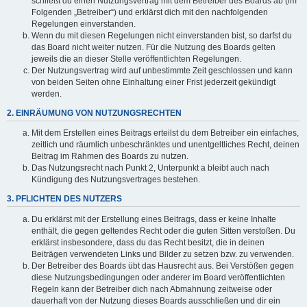
schließt du einen Nutzungsvertrag mit dem Betreiber des Boards ab (im
Folgenden „Betreiber“) und erklärst dich mit den nachfolgenden
Regelungen einverstanden.
Wenn du mit diesen Regelungen nicht einverstanden bist, so darfst du
das Board nicht weiter nutzen. Für die Nutzung des Boards gelten
jeweils die an dieser Stelle veröffentlichten Regelungen.
Der Nutzungsvertrag wird auf unbestimmte Zeit geschlossen und kann
von beiden Seiten ohne Einhaltung einer Frist jederzeit gekündigt
werden.
2. EINRÄUMUNG VON NUTZUNGSRECHTEN
Mit dem Erstellen eines Beitrags erteilst du dem Betreiber ein einfaches,
zeitlich und räumlich unbeschränktes und unentgeltliches Recht, deinen
Beitrag im Rahmen des Boards zu nutzen.
Das Nutzungsrecht nach Punkt 2, Unterpunkt a bleibt auch nach
Kündigung des Nutzungsvertrages bestehen.
3. PFLICHTEN DES NUTZERS
Du erklärst mit der Erstellung eines Beitrags, dass er keine Inhalte
enthält, die gegen geltendes Recht oder die guten Sitten verstoßen. Du
erklärst insbesondere, dass du das Recht besitzt, die in deinen
Beiträgen verwendeten Links und Bilder zu setzen bzw. zu verwenden.
Der Betreiber des Boards übt das Hausrecht aus. Bei Verstößen gegen
diese Nutzungsbedingungen oder anderer im Board veröffentlichten
Regeln kann der Betreiber dich nach Abmahnung zeitweise oder
dauerhaft von der Nutzung dieses Boards ausschließen und dir ein