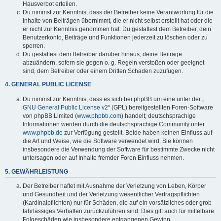
Hausverbot erteilen.
Du nimmst zur Kenntnis, dass der Betreiber keine Verantwortung für die
Inhalte von Beiträgen übernimmt, die er nicht selbst erstellt hat oder die
er nicht zur Kenntnis genommen hat. Du gestattest dem Betreiber, dein
Benutzerkonto, Beiträge und Funktionen jederzeit zu löschen oder zu
sperren.
Du gestattest dem Betreiber darüber hinaus, deine Beiträge
abzuändern, sofern sie gegen o. g. Regeln verstoßen oder geeignet
sind, dem Betreiber oder einem Dritten Schaden zuzufügen.
4. GENERAL PUBLIC LICENSE
Du nimmst zur Kenntnis, dass es sich bei phpBB um eine unter der „
GNU General Public License v2
“ (GPL) bereitgestellten Foren-Software
von phpBB Limited (
www.phpbb.com
) handelt; deutschsprachige
Informationen werden durch die deutschsprachige Community unter
www.phpbb.de
zur Verfügung gestellt. Beide haben keinen Einfluss auf
die Art und Weise, wie die Software verwendet wird. Sie können
insbesondere die Verwendung der Software für bestimmte Zwecke nicht
untersagen oder auf Inhalte fremder Foren Einfluss nehmen.
5. GEWÄHRLEISTUNG
Der Betreiber haftet mit Ausnahme der Verletzung von Leben, Körper
und Gesundheit und der Verletzung wesentlicher Vertragspflichten
(Kardinalpflichten) nur für Schäden, die auf ein vorsätzliches oder grob
fahrlässiges Verhalten zurückzuführen sind. Dies gilt auch für mittelbare
Folgeschäden wie insbesondere entgangenen Gewinn.