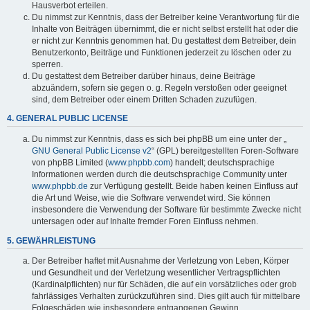
Hausverbot erteilen.
Du nimmst zur Kenntnis, dass der Betreiber keine Verantwortung für die
Inhalte von Beiträgen übernimmt, die er nicht selbst erstellt hat oder die
er nicht zur Kenntnis genommen hat. Du gestattest dem Betreiber, dein
Benutzerkonto, Beiträge und Funktionen jederzeit zu löschen oder zu
sperren.
Du gestattest dem Betreiber darüber hinaus, deine Beiträge
abzuändern, sofern sie gegen o. g. Regeln verstoßen oder geeignet
sind, dem Betreiber oder einem Dritten Schaden zuzufügen.
4. GENERAL PUBLIC LICENSE
Du nimmst zur Kenntnis, dass es sich bei phpBB um eine unter der „
GNU General Public License v2
“ (GPL) bereitgestellten Foren-Software
von phpBB Limited (
www.phpbb.com
) handelt; deutschsprachige
Informationen werden durch die deutschsprachige Community unter
www.phpbb.de
zur Verfügung gestellt. Beide haben keinen Einfluss auf
die Art und Weise, wie die Software verwendet wird. Sie können
insbesondere die Verwendung der Software für bestimmte Zwecke nicht
untersagen oder auf Inhalte fremder Foren Einfluss nehmen.
5. GEWÄHRLEISTUNG
Der Betreiber haftet mit Ausnahme der Verletzung von Leben, Körper
und Gesundheit und der Verletzung wesentlicher Vertragspflichten
(Kardinalpflichten) nur für Schäden, die auf ein vorsätzliches oder grob
fahrlässiges Verhalten zurückzuführen sind. Dies gilt auch für mittelbare
Folgeschäden wie insbesondere entgangenen Gewinn.