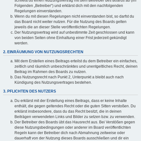
schließt du einen Nutzungsvertrag mit dem Betreiber des Boards ab (im
Folgenden „Betreiber“) und erklärst dich mit den nachfolgenden
Regelungen einverstanden.
Wenn du mit diesen Regelungen nicht einverstanden bist, so darfst du
das Board nicht weiter nutzen. Für die Nutzung des Boards gelten
jeweils die an dieser Stelle veröffentlichten Regelungen.
Der Nutzungsvertrag wird auf unbestimmte Zeit geschlossen und kann
von beiden Seiten ohne Einhaltung einer Frist jederzeit gekündigt
werden.
2. EINRÄUMUNG VON NUTZUNGSRECHTEN
Mit dem Erstellen eines Beitrags erteilst du dem Betreiber ein einfaches,
zeitlich und räumlich unbeschränktes und unentgeltliches Recht, deinen
Beitrag im Rahmen des Boards zu nutzen.
Das Nutzungsrecht nach Punkt 2, Unterpunkt a bleibt auch nach
Kündigung des Nutzungsvertrages bestehen.
3. PFLICHTEN DES NUTZERS
Du erklärst mit der Erstellung eines Beitrags, dass er keine Inhalte
enthält, die gegen geltendes Recht oder die guten Sitten verstoßen. Du
erklärst insbesondere, dass du das Recht besitzt, die in deinen
Beiträgen verwendeten Links und Bilder zu setzen bzw. zu verwenden.
Der Betreiber des Boards übt das Hausrecht aus. Bei Verstößen gegen
diese Nutzungsbedingungen oder anderer im Board veröffentlichten
Regeln kann der Betreiber dich nach Abmahnung zeitweise oder
dauerhaft von der Nutzung dieses Boards ausschließen und dir ein