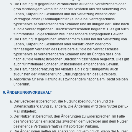
Die Haftung ist gegenüber Verbrauchern außer bei vorsätzlichem oder
grob fahrlässigem Verhalten oder bei Schäden aus der Verletzung von
Leben, Körper und Gesundheit und der Verletzung wesentlicher
Vertragspflichten (Kardinalpflichten) auf die bei Vertragsschluss
typischerweise vorhersehbaren Schäden und im übrigen der Höhe nach
auf die vertragstypischen Durchschnittsschäden begrenzt. Dies gilt auch
für mittelbare Folgeschäden wie insbesondere entgangenen Gewinn.
Die Haftung ist gegenüber Unternehmern außer bei der Verletzung von
Leben, Körper und Gesundheit oder vorsätzlichem oder grob
fahrlässigem Verhalten des Betreibers auf die bei Vertragsschluss
typischerweise vorhersehbaren Schäden und im Übrigen der Höhe
nach auf die vertragstypischen Durchschnittsschäden begrenzt. Dies gilt
auch für mittelbare Schäden, insbesondere entgangenen Gewinn.
Die Haftungsbegrenzung der Absätze a bis c gilt sinngemäß auch
zugunsten der Mitarbeiter und Erfüllungsgehilfen des Betreibers.
Ansprüche für eine Haftung aus zwingendem nationalem Recht bleiben
unberührt.
6. ÄNDERUNGSVORBEHALT
Der Betreiber ist berechtigt, die Nutzungsbedingungen und die
Datenschutzerklärung zu ändern. Die Änderung wird dem Nutzer per E-
Mail mitgeteilt.
Der Nutzer ist berechtigt, den Änderungen zu widersprechen. Im Falle
des Widerspruchs erlischt das zwischen dem Betreiber und dem Nutzer
bestehende Vertragsverhältnis mit sofortiger Wirkung.
Die Änderungen gelten als anerkannt und verbindlich, wenn der Nutzer