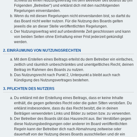
schließt du einen Nutzungsvertrag mit dem Betreiber des Boards ab (im
Folgenden „Betreiber“) und erklärst dich mit den nachfolgenden
Regelungen einverstanden.
Wenn du mit diesen Regelungen nicht einverstanden bist, so darfst du
das Board nicht weiter nutzen. Für die Nutzung des Boards gelten
jeweils die an dieser Stelle veröffentlichten Regelungen.
Der Nutzungsvertrag wird auf unbestimmte Zeit geschlossen und kann
von beiden Seiten ohne Einhaltung einer Frist jederzeit gekündigt
werden.
2. EINRÄUMUNG VON NUTZUNGSRECHTEN
Mit dem Erstellen eines Beitrags erteilst du dem Betreiber ein einfaches,
zeitlich und räumlich unbeschränktes und unentgeltliches Recht, deinen
Beitrag im Rahmen des Boards zu nutzen.
Das Nutzungsrecht nach Punkt 2, Unterpunkt a bleibt auch nach
Kündigung des Nutzungsvertrages bestehen.
3. PFLICHTEN DES NUTZERS
Du erklärst mit der Erstellung eines Beitrags, dass er keine Inhalte
enthält, die gegen geltendes Recht oder die guten Sitten verstoßen. Du
erklärst insbesondere, dass du das Recht besitzt, die in deinen
Beiträgen verwendeten Links und Bilder zu setzen bzw. zu verwenden.
Der Betreiber des Boards übt das Hausrecht aus. Bei Verstößen gegen
diese Nutzungsbedingungen oder anderer im Board veröffentlichten
Regeln kann der Betreiber dich nach Abmahnung zeitweise oder
dauerhaft von der Nutzung dieses Boards ausschließen und dir ein