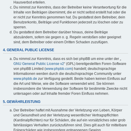
Hausverbot erteilen.
Du nimmst zur Kenntnis, dass der Betreiber keine Verantwortung für die
Inhalte von Beiträgen übernimmt, die er nicht selbst erstellt hat oder die
er nicht zur Kenntnis genommen hat. Du gestattest dem Betreiber, dein
Benutzerkonto, Beiträge und Funktionen jederzeit zu löschen oder zu
sperren.
Du gestattest dem Betreiber darüber hinaus, deine Beiträge
abzuändern, sofern sie gegen o. g. Regeln verstoßen oder geeignet
sind, dem Betreiber oder einem Dritten Schaden zuzufügen.
4. GENERAL PUBLIC LICENSE
Du nimmst zur Kenntnis, dass es sich bei phpBB um eine unter der „
GNU General Public License v2
“ (GPL) bereitgestellten Foren-Software
von phpBB Limited (
www.phpbb.com
) handelt; deutschsprachige
Informationen werden durch die deutschsprachige Community unter
www.phpbb.de
zur Verfügung gestellt. Beide haben keinen Einfluss auf
die Art und Weise, wie die Software verwendet wird. Sie können
insbesondere die Verwendung der Software für bestimmte Zwecke nicht
untersagen oder auf Inhalte fremder Foren Einfluss nehmen.
5. GEWÄHRLEISTUNG
Der Betreiber haftet mit Ausnahme der Verletzung von Leben, Körper
und Gesundheit und der Verletzung wesentlicher Vertragspflichten
(Kardinalpflichten) nur für Schäden, die auf ein vorsätzliches oder grob
fahrlässiges Verhalten zurückzuführen sind. Dies gilt auch für mittelbare
Folgeschäden wie insbesondere entgangenen Gewinn.