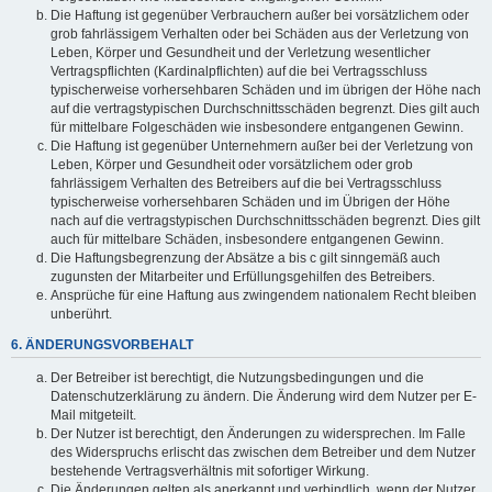
Die Haftung ist gegenüber Verbrauchern außer bei vorsätzlichem oder
grob fahrlässigem Verhalten oder bei Schäden aus der Verletzung von
Leben, Körper und Gesundheit und der Verletzung wesentlicher
Vertragspflichten (Kardinalpflichten) auf die bei Vertragsschluss
typischerweise vorhersehbaren Schäden und im übrigen der Höhe nach
auf die vertragstypischen Durchschnittsschäden begrenzt. Dies gilt auch
für mittelbare Folgeschäden wie insbesondere entgangenen Gewinn.
Die Haftung ist gegenüber Unternehmern außer bei der Verletzung von
Leben, Körper und Gesundheit oder vorsätzlichem oder grob
fahrlässigem Verhalten des Betreibers auf die bei Vertragsschluss
typischerweise vorhersehbaren Schäden und im Übrigen der Höhe
nach auf die vertragstypischen Durchschnittsschäden begrenzt. Dies gilt
auch für mittelbare Schäden, insbesondere entgangenen Gewinn.
Die Haftungsbegrenzung der Absätze a bis c gilt sinngemäß auch
zugunsten der Mitarbeiter und Erfüllungsgehilfen des Betreibers.
Ansprüche für eine Haftung aus zwingendem nationalem Recht bleiben
unberührt.
6. ÄNDERUNGSVORBEHALT
Der Betreiber ist berechtigt, die Nutzungsbedingungen und die
Datenschutzerklärung zu ändern. Die Änderung wird dem Nutzer per E-
Mail mitgeteilt.
Der Nutzer ist berechtigt, den Änderungen zu widersprechen. Im Falle
des Widerspruchs erlischt das zwischen dem Betreiber und dem Nutzer
bestehende Vertragsverhältnis mit sofortiger Wirkung.
Die Änderungen gelten als anerkannt und verbindlich, wenn der Nutzer