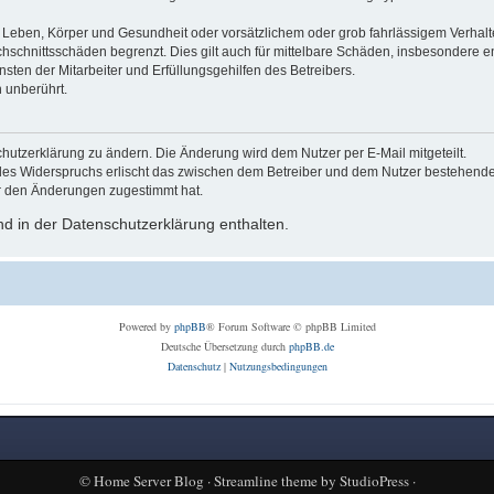
Leben, Körper und Gesundheit oder vorsätzlichem oder grob fahrlässigem Verhalte
hschnittsschäden begrenzt. Dies gilt auch für mittelbare Schäden, insbesondere
ten der Mitarbeiter und Erfüllungsgehilfen des Betreibers.
 unberührt.
hutzerklärung zu ändern. Die Änderung wird dem Nutzer per E-Mail mitgeteilt.
des Widerspruchs erlischt das zwischen dem Betreiber und dem Nutzer bestehende V
r den Änderungen zugestimmt hat.
d in der Datenschutzerklärung enthalten.
Powered by
phpBB
® Forum Software © phpBB Limited
Deutsche Übersetzung durch
phpBB.de
Datenschutz
|
Nutzungsbedingungen
©
Home Server Blog
·
Streamline theme
by
StudioPress
·