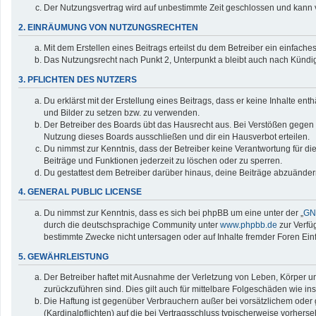
Der Nutzungsvertrag wird auf unbestimmte Zeit geschlossen und kann v
2. EINRÄUMUNG VON NUTZUNGSRECHTEN
Mit dem Erstellen eines Beitrags erteilst du dem Betreiber ein einfac
Das Nutzungsrecht nach Punkt 2, Unterpunkt a bleibt auch nach Künd
3. PFLICHTEN DES NUTZERS
Du erklärst mit der Erstellung eines Beitrags, dass er keine Inhalte en
und Bilder zu setzen bzw. zu verwenden.
Der Betreiber des Boards übt das Hausrecht aus. Bei Verstößen gegen
Nutzung dieses Boards ausschließen und dir ein Hausverbot erteilen.
Du nimmst zur Kenntnis, dass der Betreiber keine Verantwortung für die 
Beiträge und Funktionen jederzeit zu löschen oder zu sperren.
Du gestattest dem Betreiber darüber hinaus, deine Beiträge abzuänder
4. GENERAL PUBLIC LICENSE
Du nimmst zur Kenntnis, dass es sich bei phpBB um eine unter der „
GNU
durch die deutschsprachige Community unter
www.phpbb.de
zur Verfü
bestimmte Zwecke nicht untersagen oder auf Inhalte fremder Foren Ei
5. GEWÄHRLEISTUNG
Der Betreiber haftet mit Ausnahme der Verletzung von Leben, Körper und
zurückzuführen sind. Dies gilt auch für mittelbare Folgeschäden wie
Die Haftung ist gegenüber Verbrauchern außer bei vorsätzlichem oder 
(Kardinalpflichten) auf die bei Vertragsschluss typischerweise vorher