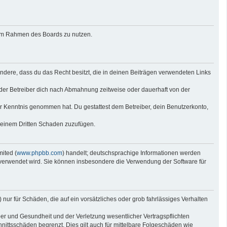
g im Rahmen des Boards zu nutzen.
sondere, dass du das Recht besitzt, die in deinen Beiträgen verwendeten Links
der Betreiber dich nach Abmahnung zeitweise oder dauerhaft von der
 zur Kenntnis genommen hat. Du gestattest dem Betreiber, dein Benutzerkonto,
r einem Dritten Schaden zuzufügen.
ited (
www.phpbb.com
) handelt; deutschsprachige Informationen werden
e verwendet wird. Sie können insbesondere die Verwendung der Software für
nur für Schäden, die auf ein vorsätzliches oder grob fahrlässiges Verhalten
er und Gesundheit und der Verletzung wesentlicher Vertragspflichten
nittsschäden begrenzt. Dies gilt auch für mittelbare Folgeschäden wie