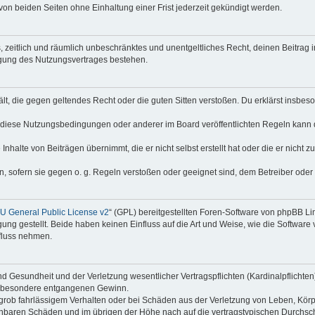
on beiden Seiten ohne Einhaltung einer Frist jederzeit gekündigt werden.
hes, zeitlich und räumlich unbeschränktes und unentgeltliches Recht, deinen Beitra
igung des Nutzungsvertrages bestehen.
thält, die gegen geltendes Recht oder die guten Sitten verstoßen. Du erklärst insbe
 diese Nutzungsbedingungen oder anderer im Board veröffentlichten Regeln kann 
Inhalte von Beiträgen übernimmt, die er nicht selbst erstellt hat oder die er nicht
n, sofern sie gegen o. g. Regeln verstoßen oder geeignet sind, dem Betreiber ode
 General Public License v2
“ (GPL) bereitgestellten Foren-Software von phpBB Lim
gung gestellt. Beide haben keinen Einfluss auf die Art und Weise, wie die Softwar
nfluss nehmen.
 Gesundheit und der Verletzung wesentlicher Vertragspflichten (Kardinalpflichten) 
 insbesondere entgangenen Gewinn.
grob fahrlässigem Verhalten oder bei Schäden aus der Verletzung von Leben, Körp
sehbaren Schäden und im übrigen der Höhe nach auf die vertragstypischen Durchsch