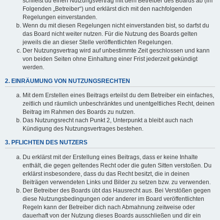
schließt du einen Nutzungsvertrag mit dem Betreiber des Boards ab (im
Folgenden „Betreiber“) und erklärst dich mit den nachfolgenden
Regelungen einverstanden.
Wenn du mit diesen Regelungen nicht einverstanden bist, so darfst du
das Board nicht weiter nutzen. Für die Nutzung des Boards gelten
jeweils die an dieser Stelle veröffentlichten Regelungen.
Der Nutzungsvertrag wird auf unbestimmte Zeit geschlossen und kann
von beiden Seiten ohne Einhaltung einer Frist jederzeit gekündigt
werden.
2. EINRÄUMUNG VON NUTZUNGSRECHTEN
Mit dem Erstellen eines Beitrags erteilst du dem Betreiber ein einfaches,
zeitlich und räumlich unbeschränktes und unentgeltliches Recht, deinen
Beitrag im Rahmen des Boards zu nutzen.
Das Nutzungsrecht nach Punkt 2, Unterpunkt a bleibt auch nach
Kündigung des Nutzungsvertrages bestehen.
3. PFLICHTEN DES NUTZERS
Du erklärst mit der Erstellung eines Beitrags, dass er keine Inhalte
enthält, die gegen geltendes Recht oder die guten Sitten verstoßen. Du
erklärst insbesondere, dass du das Recht besitzt, die in deinen
Beiträgen verwendeten Links und Bilder zu setzen bzw. zu verwenden.
Der Betreiber des Boards übt das Hausrecht aus. Bei Verstößen gegen
diese Nutzungsbedingungen oder anderer im Board veröffentlichten
Regeln kann der Betreiber dich nach Abmahnung zeitweise oder
dauerhaft von der Nutzung dieses Boards ausschließen und dir ein