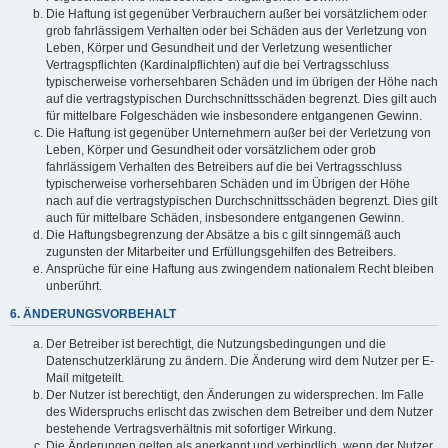
Die Haftung ist gegenüber Verbrauchern außer bei vorsätzlichem oder
grob fahrlässigem Verhalten oder bei Schäden aus der Verletzung von
Leben, Körper und Gesundheit und der Verletzung wesentlicher
Vertragspflichten (Kardinalpflichten) auf die bei Vertragsschluss
typischerweise vorhersehbaren Schäden und im übrigen der Höhe nach
auf die vertragstypischen Durchschnittsschäden begrenzt. Dies gilt auch
für mittelbare Folgeschäden wie insbesondere entgangenen Gewinn.
Die Haftung ist gegenüber Unternehmern außer bei der Verletzung von
Leben, Körper und Gesundheit oder vorsätzlichem oder grob
fahrlässigem Verhalten des Betreibers auf die bei Vertragsschluss
typischerweise vorhersehbaren Schäden und im Übrigen der Höhe
nach auf die vertragstypischen Durchschnittsschäden begrenzt. Dies gilt
auch für mittelbare Schäden, insbesondere entgangenen Gewinn.
Die Haftungsbegrenzung der Absätze a bis c gilt sinngemäß auch
zugunsten der Mitarbeiter und Erfüllungsgehilfen des Betreibers.
Ansprüche für eine Haftung aus zwingendem nationalem Recht bleiben
unberührt.
6. ÄNDERUNGSVORBEHALT
Der Betreiber ist berechtigt, die Nutzungsbedingungen und die
Datenschutzerklärung zu ändern. Die Änderung wird dem Nutzer per E-
Mail mitgeteilt.
Der Nutzer ist berechtigt, den Änderungen zu widersprechen. Im Falle
des Widerspruchs erlischt das zwischen dem Betreiber und dem Nutzer
bestehende Vertragsverhältnis mit sofortiger Wirkung.
Die Änderungen gelten als anerkannt und verbindlich, wenn der Nutzer