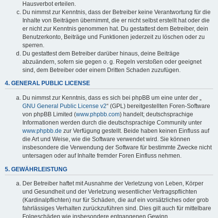
Hausverbot erteilen.
Du nimmst zur Kenntnis, dass der Betreiber keine Verantwortung für die
Inhalte von Beiträgen übernimmt, die er nicht selbst erstellt hat oder die
er nicht zur Kenntnis genommen hat. Du gestattest dem Betreiber, dein
Benutzerkonto, Beiträge und Funktionen jederzeit zu löschen oder zu
sperren.
Du gestattest dem Betreiber darüber hinaus, deine Beiträge
abzuändern, sofern sie gegen o. g. Regeln verstoßen oder geeignet
sind, dem Betreiber oder einem Dritten Schaden zuzufügen.
4. GENERAL PUBLIC LICENSE
Du nimmst zur Kenntnis, dass es sich bei phpBB um eine unter der „
GNU General Public License v2
“ (GPL) bereitgestellten Foren-Software
von phpBB Limited (
www.phpbb.com
) handelt; deutschsprachige
Informationen werden durch die deutschsprachige Community unter
www.phpbb.de
zur Verfügung gestellt. Beide haben keinen Einfluss auf
die Art und Weise, wie die Software verwendet wird. Sie können
insbesondere die Verwendung der Software für bestimmte Zwecke nicht
untersagen oder auf Inhalte fremder Foren Einfluss nehmen.
5. GEWÄHRLEISTUNG
Der Betreiber haftet mit Ausnahme der Verletzung von Leben, Körper
und Gesundheit und der Verletzung wesentlicher Vertragspflichten
(Kardinalpflichten) nur für Schäden, die auf ein vorsätzliches oder grob
fahrlässiges Verhalten zurückzuführen sind. Dies gilt auch für mittelbare
Folgeschäden wie insbesondere entgangenen Gewinn.