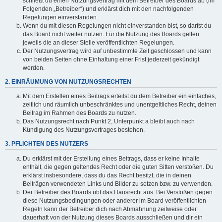
schließt du einen Nutzungsvertrag mit dem Betreiber des Boards ab (im
Folgenden „Betreiber“) und erklärst dich mit den nachfolgenden
Regelungen einverstanden.
Wenn du mit diesen Regelungen nicht einverstanden bist, so darfst du
das Board nicht weiter nutzen. Für die Nutzung des Boards gelten
jeweils die an dieser Stelle veröffentlichten Regelungen.
Der Nutzungsvertrag wird auf unbestimmte Zeit geschlossen und kann
von beiden Seiten ohne Einhaltung einer Frist jederzeit gekündigt
werden.
2. EINRÄUMUNG VON NUTZUNGSRECHTEN
Mit dem Erstellen eines Beitrags erteilst du dem Betreiber ein einfaches,
zeitlich und räumlich unbeschränktes und unentgeltliches Recht, deinen
Beitrag im Rahmen des Boards zu nutzen.
Das Nutzungsrecht nach Punkt 2, Unterpunkt a bleibt auch nach
Kündigung des Nutzungsvertrages bestehen.
3. PFLICHTEN DES NUTZERS
Du erklärst mit der Erstellung eines Beitrags, dass er keine Inhalte
enthält, die gegen geltendes Recht oder die guten Sitten verstoßen. Du
erklärst insbesondere, dass du das Recht besitzt, die in deinen
Beiträgen verwendeten Links und Bilder zu setzen bzw. zu verwenden.
Der Betreiber des Boards übt das Hausrecht aus. Bei Verstößen gegen
diese Nutzungsbedingungen oder anderer im Board veröffentlichten
Regeln kann der Betreiber dich nach Abmahnung zeitweise oder
dauerhaft von der Nutzung dieses Boards ausschließen und dir ein