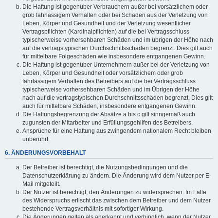
Die Haftung ist gegenüber Verbrauchern außer bei vorsätzlichem oder
grob fahrlässigem Verhalten oder bei Schäden aus der Verletzung von
Leben, Körper und Gesundheit und der Verletzung wesentlicher
Vertragspflichten (Kardinalpflichten) auf die bei Vertragsschluss
typischerweise vorhersehbaren Schäden und im übrigen der Höhe nach
auf die vertragstypischen Durchschnittsschäden begrenzt. Dies gilt auch
für mittelbare Folgeschäden wie insbesondere entgangenen Gewinn.
Die Haftung ist gegenüber Unternehmern außer bei der Verletzung von
Leben, Körper und Gesundheit oder vorsätzlichem oder grob
fahrlässigem Verhalten des Betreibers auf die bei Vertragsschluss
typischerweise vorhersehbaren Schäden und im Übrigen der Höhe
nach auf die vertragstypischen Durchschnittsschäden begrenzt. Dies gilt
auch für mittelbare Schäden, insbesondere entgangenen Gewinn.
Die Haftungsbegrenzung der Absätze a bis c gilt sinngemäß auch
zugunsten der Mitarbeiter und Erfüllungsgehilfen des Betreibers.
Ansprüche für eine Haftung aus zwingendem nationalem Recht bleiben
unberührt.
6. ÄNDERUNGSVORBEHALT
Der Betreiber ist berechtigt, die Nutzungsbedingungen und die
Datenschutzerklärung zu ändern. Die Änderung wird dem Nutzer per E-
Mail mitgeteilt.
Der Nutzer ist berechtigt, den Änderungen zu widersprechen. Im Falle
des Widerspruchs erlischt das zwischen dem Betreiber und dem Nutzer
bestehende Vertragsverhältnis mit sofortiger Wirkung.
Die Änderungen gelten als anerkannt und verbindlich, wenn der Nutzer