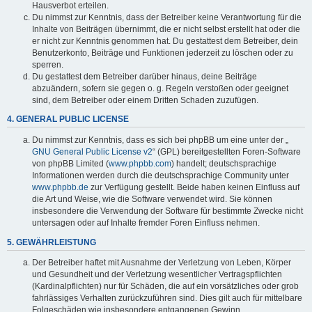
Hausverbot erteilen.
Du nimmst zur Kenntnis, dass der Betreiber keine Verantwortung für die
Inhalte von Beiträgen übernimmt, die er nicht selbst erstellt hat oder die
er nicht zur Kenntnis genommen hat. Du gestattest dem Betreiber, dein
Benutzerkonto, Beiträge und Funktionen jederzeit zu löschen oder zu
sperren.
Du gestattest dem Betreiber darüber hinaus, deine Beiträge
abzuändern, sofern sie gegen o. g. Regeln verstoßen oder geeignet
sind, dem Betreiber oder einem Dritten Schaden zuzufügen.
4. GENERAL PUBLIC LICENSE
Du nimmst zur Kenntnis, dass es sich bei phpBB um eine unter der „
GNU General Public License v2
“ (GPL) bereitgestellten Foren-Software
von phpBB Limited (
www.phpbb.com
) handelt; deutschsprachige
Informationen werden durch die deutschsprachige Community unter
www.phpbb.de
zur Verfügung gestellt. Beide haben keinen Einfluss auf
die Art und Weise, wie die Software verwendet wird. Sie können
insbesondere die Verwendung der Software für bestimmte Zwecke nicht
untersagen oder auf Inhalte fremder Foren Einfluss nehmen.
5. GEWÄHRLEISTUNG
Der Betreiber haftet mit Ausnahme der Verletzung von Leben, Körper
und Gesundheit und der Verletzung wesentlicher Vertragspflichten
(Kardinalpflichten) nur für Schäden, die auf ein vorsätzliches oder grob
fahrlässiges Verhalten zurückzuführen sind. Dies gilt auch für mittelbare
Folgeschäden wie insbesondere entgangenen Gewinn.