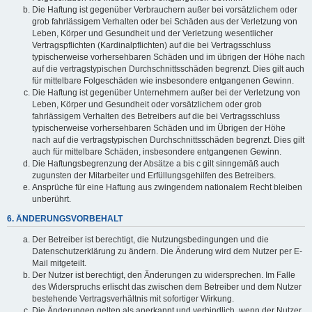
Die Haftung ist gegenüber Verbrauchern außer bei vorsätzlichem oder
grob fahrlässigem Verhalten oder bei Schäden aus der Verletzung von
Leben, Körper und Gesundheit und der Verletzung wesentlicher
Vertragspflichten (Kardinalpflichten) auf die bei Vertragsschluss
typischerweise vorhersehbaren Schäden und im übrigen der Höhe nach
auf die vertragstypischen Durchschnittsschäden begrenzt. Dies gilt auch
für mittelbare Folgeschäden wie insbesondere entgangenen Gewinn.
Die Haftung ist gegenüber Unternehmern außer bei der Verletzung von
Leben, Körper und Gesundheit oder vorsätzlichem oder grob
fahrlässigem Verhalten des Betreibers auf die bei Vertragsschluss
typischerweise vorhersehbaren Schäden und im Übrigen der Höhe
nach auf die vertragstypischen Durchschnittsschäden begrenzt. Dies gilt
auch für mittelbare Schäden, insbesondere entgangenen Gewinn.
Die Haftungsbegrenzung der Absätze a bis c gilt sinngemäß auch
zugunsten der Mitarbeiter und Erfüllungsgehilfen des Betreibers.
Ansprüche für eine Haftung aus zwingendem nationalem Recht bleiben
unberührt.
6. ÄNDERUNGSVORBEHALT
Der Betreiber ist berechtigt, die Nutzungsbedingungen und die
Datenschutzerklärung zu ändern. Die Änderung wird dem Nutzer per E-
Mail mitgeteilt.
Der Nutzer ist berechtigt, den Änderungen zu widersprechen. Im Falle
des Widerspruchs erlischt das zwischen dem Betreiber und dem Nutzer
bestehende Vertragsverhältnis mit sofortiger Wirkung.
Die Änderungen gelten als anerkannt und verbindlich, wenn der Nutzer