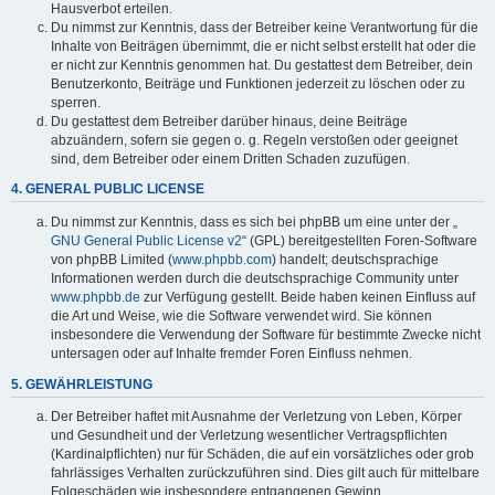
Hausverbot erteilen.
Du nimmst zur Kenntnis, dass der Betreiber keine Verantwortung für die
Inhalte von Beiträgen übernimmt, die er nicht selbst erstellt hat oder die
er nicht zur Kenntnis genommen hat. Du gestattest dem Betreiber, dein
Benutzerkonto, Beiträge und Funktionen jederzeit zu löschen oder zu
sperren.
Du gestattest dem Betreiber darüber hinaus, deine Beiträge
abzuändern, sofern sie gegen o. g. Regeln verstoßen oder geeignet
sind, dem Betreiber oder einem Dritten Schaden zuzufügen.
4. GENERAL PUBLIC LICENSE
Du nimmst zur Kenntnis, dass es sich bei phpBB um eine unter der „
GNU General Public License v2
“ (GPL) bereitgestellten Foren-Software
von phpBB Limited (
www.phpbb.com
) handelt; deutschsprachige
Informationen werden durch die deutschsprachige Community unter
www.phpbb.de
zur Verfügung gestellt. Beide haben keinen Einfluss auf
die Art und Weise, wie die Software verwendet wird. Sie können
insbesondere die Verwendung der Software für bestimmte Zwecke nicht
untersagen oder auf Inhalte fremder Foren Einfluss nehmen.
5. GEWÄHRLEISTUNG
Der Betreiber haftet mit Ausnahme der Verletzung von Leben, Körper
und Gesundheit und der Verletzung wesentlicher Vertragspflichten
(Kardinalpflichten) nur für Schäden, die auf ein vorsätzliches oder grob
fahrlässiges Verhalten zurückzuführen sind. Dies gilt auch für mittelbare
Folgeschäden wie insbesondere entgangenen Gewinn.