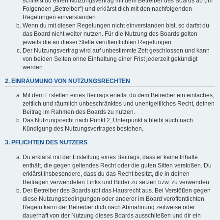
schließt du einen Nutzungsvertrag mit dem Betreiber des Boards ab (im
Folgenden „Betreiber“) und erklärst dich mit den nachfolgenden
Regelungen einverstanden.
Wenn du mit diesen Regelungen nicht einverstanden bist, so darfst du
das Board nicht weiter nutzen. Für die Nutzung des Boards gelten
jeweils die an dieser Stelle veröffentlichten Regelungen.
Der Nutzungsvertrag wird auf unbestimmte Zeit geschlossen und kann
von beiden Seiten ohne Einhaltung einer Frist jederzeit gekündigt
werden.
2. EINRÄUMUNG VON NUTZUNGSRECHTEN
Mit dem Erstellen eines Beitrags erteilst du dem Betreiber ein einfaches,
zeitlich und räumlich unbeschränktes und unentgeltliches Recht, deinen
Beitrag im Rahmen des Boards zu nutzen.
Das Nutzungsrecht nach Punkt 2, Unterpunkt a bleibt auch nach
Kündigung des Nutzungsvertrages bestehen.
3. PFLICHTEN DES NUTZERS
Du erklärst mit der Erstellung eines Beitrags, dass er keine Inhalte
enthält, die gegen geltendes Recht oder die guten Sitten verstoßen. Du
erklärst insbesondere, dass du das Recht besitzt, die in deinen
Beiträgen verwendeten Links und Bilder zu setzen bzw. zu verwenden.
Der Betreiber des Boards übt das Hausrecht aus. Bei Verstößen gegen
diese Nutzungsbedingungen oder anderer im Board veröffentlichten
Regeln kann der Betreiber dich nach Abmahnung zeitweise oder
dauerhaft von der Nutzung dieses Boards ausschließen und dir ein