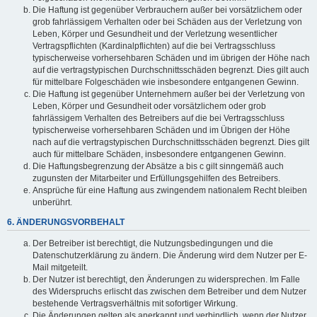
Die Haftung ist gegenüber Verbrauchern außer bei vorsätzlichem oder
grob fahrlässigem Verhalten oder bei Schäden aus der Verletzung von
Leben, Körper und Gesundheit und der Verletzung wesentlicher
Vertragspflichten (Kardinalpflichten) auf die bei Vertragsschluss
typischerweise vorhersehbaren Schäden und im übrigen der Höhe nach
auf die vertragstypischen Durchschnittsschäden begrenzt. Dies gilt auch
für mittelbare Folgeschäden wie insbesondere entgangenen Gewinn.
Die Haftung ist gegenüber Unternehmern außer bei der Verletzung von
Leben, Körper und Gesundheit oder vorsätzlichem oder grob
fahrlässigem Verhalten des Betreibers auf die bei Vertragsschluss
typischerweise vorhersehbaren Schäden und im Übrigen der Höhe
nach auf die vertragstypischen Durchschnittsschäden begrenzt. Dies gilt
auch für mittelbare Schäden, insbesondere entgangenen Gewinn.
Die Haftungsbegrenzung der Absätze a bis c gilt sinngemäß auch
zugunsten der Mitarbeiter und Erfüllungsgehilfen des Betreibers.
Ansprüche für eine Haftung aus zwingendem nationalem Recht bleiben
unberührt.
6. ÄNDERUNGSVORBEHALT
Der Betreiber ist berechtigt, die Nutzungsbedingungen und die
Datenschutzerklärung zu ändern. Die Änderung wird dem Nutzer per E-
Mail mitgeteilt.
Der Nutzer ist berechtigt, den Änderungen zu widersprechen. Im Falle
des Widerspruchs erlischt das zwischen dem Betreiber und dem Nutzer
bestehende Vertragsverhältnis mit sofortiger Wirkung.
Die Änderungen gelten als anerkannt und verbindlich, wenn der Nutzer