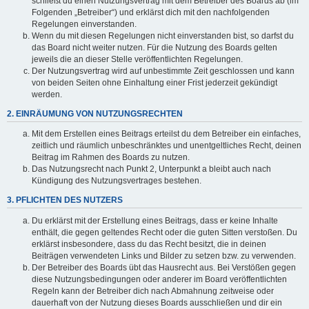
schließt du einen Nutzungsvertrag mit dem Betreiber des Boards ab (im
Folgenden „Betreiber“) und erklärst dich mit den nachfolgenden
Regelungen einverstanden.
Wenn du mit diesen Regelungen nicht einverstanden bist, so darfst du
das Board nicht weiter nutzen. Für die Nutzung des Boards gelten
jeweils die an dieser Stelle veröffentlichten Regelungen.
Der Nutzungsvertrag wird auf unbestimmte Zeit geschlossen und kann
von beiden Seiten ohne Einhaltung einer Frist jederzeit gekündigt
werden.
2. EINRÄUMUNG VON NUTZUNGSRECHTEN
Mit dem Erstellen eines Beitrags erteilst du dem Betreiber ein einfaches,
zeitlich und räumlich unbeschränktes und unentgeltliches Recht, deinen
Beitrag im Rahmen des Boards zu nutzen.
Das Nutzungsrecht nach Punkt 2, Unterpunkt a bleibt auch nach
Kündigung des Nutzungsvertrages bestehen.
3. PFLICHTEN DES NUTZERS
Du erklärst mit der Erstellung eines Beitrags, dass er keine Inhalte
enthält, die gegen geltendes Recht oder die guten Sitten verstoßen. Du
erklärst insbesondere, dass du das Recht besitzt, die in deinen
Beiträgen verwendeten Links und Bilder zu setzen bzw. zu verwenden.
Der Betreiber des Boards übt das Hausrecht aus. Bei Verstößen gegen
diese Nutzungsbedingungen oder anderer im Board veröffentlichten
Regeln kann der Betreiber dich nach Abmahnung zeitweise oder
dauerhaft von der Nutzung dieses Boards ausschließen und dir ein