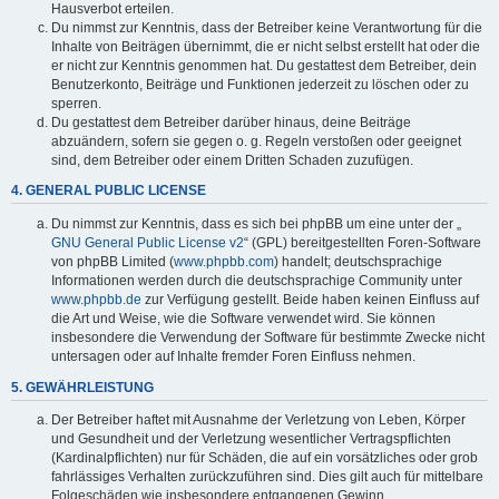
Hausverbot erteilen.
Du nimmst zur Kenntnis, dass der Betreiber keine Verantwortung für die
Inhalte von Beiträgen übernimmt, die er nicht selbst erstellt hat oder die
er nicht zur Kenntnis genommen hat. Du gestattest dem Betreiber, dein
Benutzerkonto, Beiträge und Funktionen jederzeit zu löschen oder zu
sperren.
Du gestattest dem Betreiber darüber hinaus, deine Beiträge
abzuändern, sofern sie gegen o. g. Regeln verstoßen oder geeignet
sind, dem Betreiber oder einem Dritten Schaden zuzufügen.
4. GENERAL PUBLIC LICENSE
Du nimmst zur Kenntnis, dass es sich bei phpBB um eine unter der „
GNU General Public License v2
“ (GPL) bereitgestellten Foren-Software
von phpBB Limited (
www.phpbb.com
) handelt; deutschsprachige
Informationen werden durch die deutschsprachige Community unter
www.phpbb.de
zur Verfügung gestellt. Beide haben keinen Einfluss auf
die Art und Weise, wie die Software verwendet wird. Sie können
insbesondere die Verwendung der Software für bestimmte Zwecke nicht
untersagen oder auf Inhalte fremder Foren Einfluss nehmen.
5. GEWÄHRLEISTUNG
Der Betreiber haftet mit Ausnahme der Verletzung von Leben, Körper
und Gesundheit und der Verletzung wesentlicher Vertragspflichten
(Kardinalpflichten) nur für Schäden, die auf ein vorsätzliches oder grob
fahrlässiges Verhalten zurückzuführen sind. Dies gilt auch für mittelbare
Folgeschäden wie insbesondere entgangenen Gewinn.