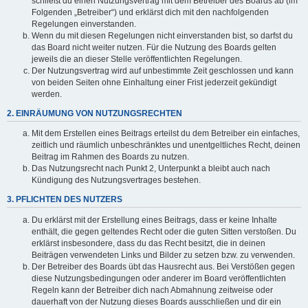
schließt du einen Nutzungsvertrag mit dem Betreiber des Boards ab (im
Folgenden „Betreiber“) und erklärst dich mit den nachfolgenden
Regelungen einverstanden.
Wenn du mit diesen Regelungen nicht einverstanden bist, so darfst du
das Board nicht weiter nutzen. Für die Nutzung des Boards gelten
jeweils die an dieser Stelle veröffentlichten Regelungen.
Der Nutzungsvertrag wird auf unbestimmte Zeit geschlossen und kann
von beiden Seiten ohne Einhaltung einer Frist jederzeit gekündigt
werden.
2. EINRÄUMUNG VON NUTZUNGSRECHTEN
Mit dem Erstellen eines Beitrags erteilst du dem Betreiber ein einfaches,
zeitlich und räumlich unbeschränktes und unentgeltliches Recht, deinen
Beitrag im Rahmen des Boards zu nutzen.
Das Nutzungsrecht nach Punkt 2, Unterpunkt a bleibt auch nach
Kündigung des Nutzungsvertrages bestehen.
3. PFLICHTEN DES NUTZERS
Du erklärst mit der Erstellung eines Beitrags, dass er keine Inhalte
enthält, die gegen geltendes Recht oder die guten Sitten verstoßen. Du
erklärst insbesondere, dass du das Recht besitzt, die in deinen
Beiträgen verwendeten Links und Bilder zu setzen bzw. zu verwenden.
Der Betreiber des Boards übt das Hausrecht aus. Bei Verstößen gegen
diese Nutzungsbedingungen oder anderer im Board veröffentlichten
Regeln kann der Betreiber dich nach Abmahnung zeitweise oder
dauerhaft von der Nutzung dieses Boards ausschließen und dir ein