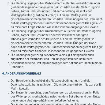
Die Haftung ist gegenüber Verbrauchern außer bei vorsätzlichem oder
grob fahrlässigem Verhalten oder bei Schäden aus der Verletzung von
Leben, Körper und Gesundheit und der Verletzung wesentlicher
Vertragspflichten (Kardinalpflichten) auf die bei Vertragsschluss
typischerweise vorhersehbaren Schäden und im übrigen der Höhe nach
auf die vertragstypischen Durchschnittsschäden begrenzt. Dies gilt auch
für mittelbare Folgeschäden wie insbesondere entgangenen Gewinn.
Die Haftung ist gegenüber Unternehmern außer bei der Verletzung von
Leben, Körper und Gesundheit oder vorsätzlichem oder grob
fahrlässigem Verhalten des Betreibers auf die bei Vertragsschluss
typischerweise vorhersehbaren Schäden und im Übrigen der Höhe
nach auf die vertragstypischen Durchschnittsschäden begrenzt. Dies gilt
auch für mittelbare Schäden, insbesondere entgangenen Gewinn.
Die Haftungsbegrenzung der Absätze a bis c gilt sinngemäß auch
zugunsten der Mitarbeiter und Erfüllungsgehilfen des Betreibers.
Ansprüche für eine Haftung aus zwingendem nationalem Recht bleiben
unberührt.
6. ÄNDERUNGSVORBEHALT
Der Betreiber ist berechtigt, die Nutzungsbedingungen und die
Datenschutzerklärung zu ändern. Die Änderung wird dem Nutzer per E-
Mail mitgeteilt.
Der Nutzer ist berechtigt, den Änderungen zu widersprechen. Im Falle
des Widerspruchs erlischt das zwischen dem Betreiber und dem Nutzer
bestehende Vertragsverhältnis mit sofortiger Wirkung.
Die Änderungen gelten als anerkannt und verbindlich, wenn der Nutzer