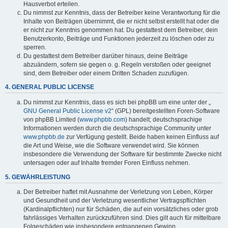
Hausverbot erteilen.
Du nimmst zur Kenntnis, dass der Betreiber keine Verantwortung für die
Inhalte von Beiträgen übernimmt, die er nicht selbst erstellt hat oder die
er nicht zur Kenntnis genommen hat. Du gestattest dem Betreiber, dein
Benutzerkonto, Beiträge und Funktionen jederzeit zu löschen oder zu
sperren.
Du gestattest dem Betreiber darüber hinaus, deine Beiträge
abzuändern, sofern sie gegen o. g. Regeln verstoßen oder geeignet
sind, dem Betreiber oder einem Dritten Schaden zuzufügen.
4. GENERAL PUBLIC LICENSE
Du nimmst zur Kenntnis, dass es sich bei phpBB um eine unter der „
GNU General Public License v2
“ (GPL) bereitgestellten Foren-Software
von phpBB Limited (
www.phpbb.com
) handelt; deutschsprachige
Informationen werden durch die deutschsprachige Community unter
www.phpbb.de
zur Verfügung gestellt. Beide haben keinen Einfluss auf
die Art und Weise, wie die Software verwendet wird. Sie können
insbesondere die Verwendung der Software für bestimmte Zwecke nicht
untersagen oder auf Inhalte fremder Foren Einfluss nehmen.
5. GEWÄHRLEISTUNG
Der Betreiber haftet mit Ausnahme der Verletzung von Leben, Körper
und Gesundheit und der Verletzung wesentlicher Vertragspflichten
(Kardinalpflichten) nur für Schäden, die auf ein vorsätzliches oder grob
fahrlässiges Verhalten zurückzuführen sind. Dies gilt auch für mittelbare
Folgeschäden wie insbesondere entgangenen Gewinn.