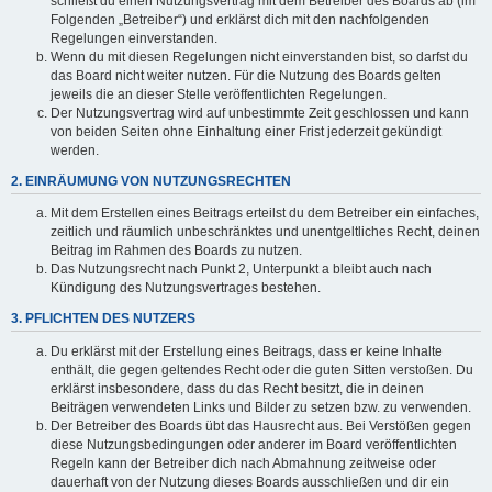
schließt du einen Nutzungsvertrag mit dem Betreiber des Boards ab (im
Folgenden „Betreiber“) und erklärst dich mit den nachfolgenden
Regelungen einverstanden.
Wenn du mit diesen Regelungen nicht einverstanden bist, so darfst du
das Board nicht weiter nutzen. Für die Nutzung des Boards gelten
jeweils die an dieser Stelle veröffentlichten Regelungen.
Der Nutzungsvertrag wird auf unbestimmte Zeit geschlossen und kann
von beiden Seiten ohne Einhaltung einer Frist jederzeit gekündigt
werden.
2. EINRÄUMUNG VON NUTZUNGSRECHTEN
Mit dem Erstellen eines Beitrags erteilst du dem Betreiber ein einfaches,
zeitlich und räumlich unbeschränktes und unentgeltliches Recht, deinen
Beitrag im Rahmen des Boards zu nutzen.
Das Nutzungsrecht nach Punkt 2, Unterpunkt a bleibt auch nach
Kündigung des Nutzungsvertrages bestehen.
3. PFLICHTEN DES NUTZERS
Du erklärst mit der Erstellung eines Beitrags, dass er keine Inhalte
enthält, die gegen geltendes Recht oder die guten Sitten verstoßen. Du
erklärst insbesondere, dass du das Recht besitzt, die in deinen
Beiträgen verwendeten Links und Bilder zu setzen bzw. zu verwenden.
Der Betreiber des Boards übt das Hausrecht aus. Bei Verstößen gegen
diese Nutzungsbedingungen oder anderer im Board veröffentlichten
Regeln kann der Betreiber dich nach Abmahnung zeitweise oder
dauerhaft von der Nutzung dieses Boards ausschließen und dir ein