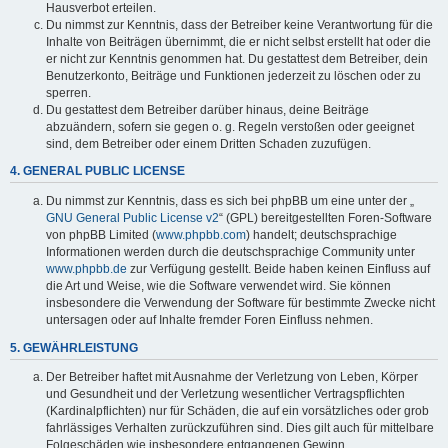
Hausverbot erteilen.
Du nimmst zur Kenntnis, dass der Betreiber keine Verantwortung für die
Inhalte von Beiträgen übernimmt, die er nicht selbst erstellt hat oder die
er nicht zur Kenntnis genommen hat. Du gestattest dem Betreiber, dein
Benutzerkonto, Beiträge und Funktionen jederzeit zu löschen oder zu
sperren.
Du gestattest dem Betreiber darüber hinaus, deine Beiträge
abzuändern, sofern sie gegen o. g. Regeln verstoßen oder geeignet
sind, dem Betreiber oder einem Dritten Schaden zuzufügen.
4. GENERAL PUBLIC LICENSE
Du nimmst zur Kenntnis, dass es sich bei phpBB um eine unter der „
GNU General Public License v2
“ (GPL) bereitgestellten Foren-Software
von phpBB Limited (
www.phpbb.com
) handelt; deutschsprachige
Informationen werden durch die deutschsprachige Community unter
www.phpbb.de
zur Verfügung gestellt. Beide haben keinen Einfluss auf
die Art und Weise, wie die Software verwendet wird. Sie können
insbesondere die Verwendung der Software für bestimmte Zwecke nicht
untersagen oder auf Inhalte fremder Foren Einfluss nehmen.
5. GEWÄHRLEISTUNG
Der Betreiber haftet mit Ausnahme der Verletzung von Leben, Körper
und Gesundheit und der Verletzung wesentlicher Vertragspflichten
(Kardinalpflichten) nur für Schäden, die auf ein vorsätzliches oder grob
fahrlässiges Verhalten zurückzuführen sind. Dies gilt auch für mittelbare
Folgeschäden wie insbesondere entgangenen Gewinn.