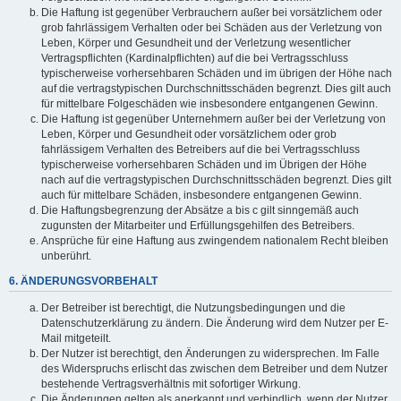
Die Haftung ist gegenüber Verbrauchern außer bei vorsätzlichem oder
grob fahrlässigem Verhalten oder bei Schäden aus der Verletzung von
Leben, Körper und Gesundheit und der Verletzung wesentlicher
Vertragspflichten (Kardinalpflichten) auf die bei Vertragsschluss
typischerweise vorhersehbaren Schäden und im übrigen der Höhe nach
auf die vertragstypischen Durchschnittsschäden begrenzt. Dies gilt auch
für mittelbare Folgeschäden wie insbesondere entgangenen Gewinn.
Die Haftung ist gegenüber Unternehmern außer bei der Verletzung von
Leben, Körper und Gesundheit oder vorsätzlichem oder grob
fahrlässigem Verhalten des Betreibers auf die bei Vertragsschluss
typischerweise vorhersehbaren Schäden und im Übrigen der Höhe
nach auf die vertragstypischen Durchschnittsschäden begrenzt. Dies gilt
auch für mittelbare Schäden, insbesondere entgangenen Gewinn.
Die Haftungsbegrenzung der Absätze a bis c gilt sinngemäß auch
zugunsten der Mitarbeiter und Erfüllungsgehilfen des Betreibers.
Ansprüche für eine Haftung aus zwingendem nationalem Recht bleiben
unberührt.
6. ÄNDERUNGSVORBEHALT
Der Betreiber ist berechtigt, die Nutzungsbedingungen und die
Datenschutzerklärung zu ändern. Die Änderung wird dem Nutzer per E-
Mail mitgeteilt.
Der Nutzer ist berechtigt, den Änderungen zu widersprechen. Im Falle
des Widerspruchs erlischt das zwischen dem Betreiber und dem Nutzer
bestehende Vertragsverhältnis mit sofortiger Wirkung.
Die Änderungen gelten als anerkannt und verbindlich, wenn der Nutzer