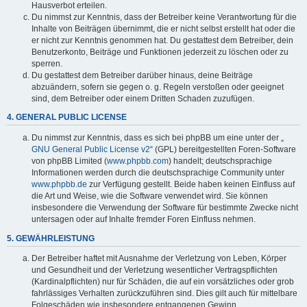
Hausverbot erteilen.
Du nimmst zur Kenntnis, dass der Betreiber keine Verantwortung für die
Inhalte von Beiträgen übernimmt, die er nicht selbst erstellt hat oder die
er nicht zur Kenntnis genommen hat. Du gestattest dem Betreiber, dein
Benutzerkonto, Beiträge und Funktionen jederzeit zu löschen oder zu
sperren.
Du gestattest dem Betreiber darüber hinaus, deine Beiträge
abzuändern, sofern sie gegen o. g. Regeln verstoßen oder geeignet
sind, dem Betreiber oder einem Dritten Schaden zuzufügen.
4. GENERAL PUBLIC LICENSE
Du nimmst zur Kenntnis, dass es sich bei phpBB um eine unter der „
GNU General Public License v2
“ (GPL) bereitgestellten Foren-Software
von phpBB Limited (
www.phpbb.com
) handelt; deutschsprachige
Informationen werden durch die deutschsprachige Community unter
www.phpbb.de
zur Verfügung gestellt. Beide haben keinen Einfluss auf
die Art und Weise, wie die Software verwendet wird. Sie können
insbesondere die Verwendung der Software für bestimmte Zwecke nicht
untersagen oder auf Inhalte fremder Foren Einfluss nehmen.
5. GEWÄHRLEISTUNG
Der Betreiber haftet mit Ausnahme der Verletzung von Leben, Körper
und Gesundheit und der Verletzung wesentlicher Vertragspflichten
(Kardinalpflichten) nur für Schäden, die auf ein vorsätzliches oder grob
fahrlässiges Verhalten zurückzuführen sind. Dies gilt auch für mittelbare
Folgeschäden wie insbesondere entgangenen Gewinn.