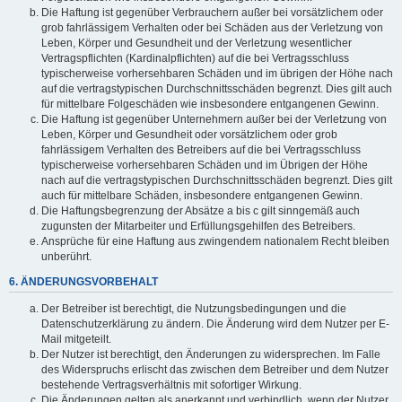
Die Haftung ist gegenüber Verbrauchern außer bei vorsätzlichem oder
grob fahrlässigem Verhalten oder bei Schäden aus der Verletzung von
Leben, Körper und Gesundheit und der Verletzung wesentlicher
Vertragspflichten (Kardinalpflichten) auf die bei Vertragsschluss
typischerweise vorhersehbaren Schäden und im übrigen der Höhe nach
auf die vertragstypischen Durchschnittsschäden begrenzt. Dies gilt auch
für mittelbare Folgeschäden wie insbesondere entgangenen Gewinn.
Die Haftung ist gegenüber Unternehmern außer bei der Verletzung von
Leben, Körper und Gesundheit oder vorsätzlichem oder grob
fahrlässigem Verhalten des Betreibers auf die bei Vertragsschluss
typischerweise vorhersehbaren Schäden und im Übrigen der Höhe
nach auf die vertragstypischen Durchschnittsschäden begrenzt. Dies gilt
auch für mittelbare Schäden, insbesondere entgangenen Gewinn.
Die Haftungsbegrenzung der Absätze a bis c gilt sinngemäß auch
zugunsten der Mitarbeiter und Erfüllungsgehilfen des Betreibers.
Ansprüche für eine Haftung aus zwingendem nationalem Recht bleiben
unberührt.
6. ÄNDERUNGSVORBEHALT
Der Betreiber ist berechtigt, die Nutzungsbedingungen und die
Datenschutzerklärung zu ändern. Die Änderung wird dem Nutzer per E-
Mail mitgeteilt.
Der Nutzer ist berechtigt, den Änderungen zu widersprechen. Im Falle
des Widerspruchs erlischt das zwischen dem Betreiber und dem Nutzer
bestehende Vertragsverhältnis mit sofortiger Wirkung.
Die Änderungen gelten als anerkannt und verbindlich, wenn der Nutzer