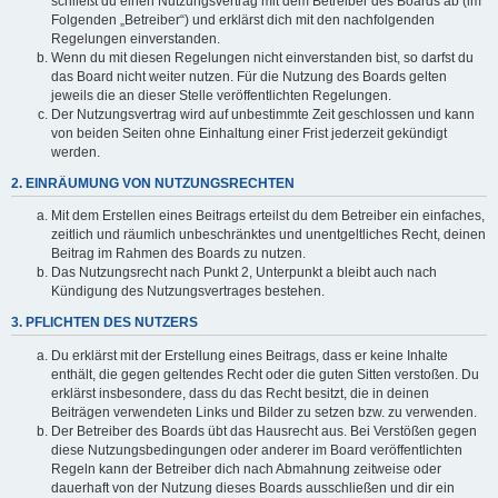
schließt du einen Nutzungsvertrag mit dem Betreiber des Boards ab (im
Folgenden „Betreiber“) und erklärst dich mit den nachfolgenden
Regelungen einverstanden.
Wenn du mit diesen Regelungen nicht einverstanden bist, so darfst du
das Board nicht weiter nutzen. Für die Nutzung des Boards gelten
jeweils die an dieser Stelle veröffentlichten Regelungen.
Der Nutzungsvertrag wird auf unbestimmte Zeit geschlossen und kann
von beiden Seiten ohne Einhaltung einer Frist jederzeit gekündigt
werden.
2. EINRÄUMUNG VON NUTZUNGSRECHTEN
Mit dem Erstellen eines Beitrags erteilst du dem Betreiber ein einfaches,
zeitlich und räumlich unbeschränktes und unentgeltliches Recht, deinen
Beitrag im Rahmen des Boards zu nutzen.
Das Nutzungsrecht nach Punkt 2, Unterpunkt a bleibt auch nach
Kündigung des Nutzungsvertrages bestehen.
3. PFLICHTEN DES NUTZERS
Du erklärst mit der Erstellung eines Beitrags, dass er keine Inhalte
enthält, die gegen geltendes Recht oder die guten Sitten verstoßen. Du
erklärst insbesondere, dass du das Recht besitzt, die in deinen
Beiträgen verwendeten Links und Bilder zu setzen bzw. zu verwenden.
Der Betreiber des Boards übt das Hausrecht aus. Bei Verstößen gegen
diese Nutzungsbedingungen oder anderer im Board veröffentlichten
Regeln kann der Betreiber dich nach Abmahnung zeitweise oder
dauerhaft von der Nutzung dieses Boards ausschließen und dir ein