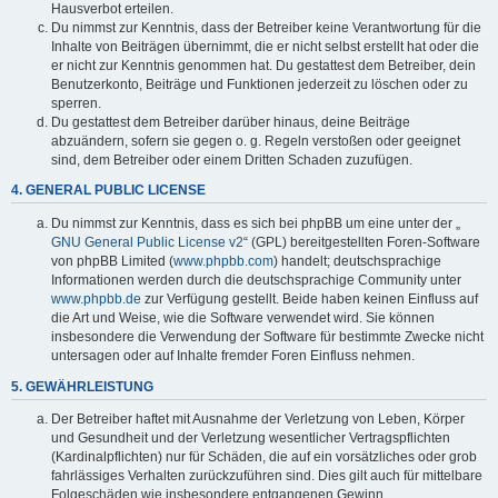
Hausverbot erteilen.
Du nimmst zur Kenntnis, dass der Betreiber keine Verantwortung für die
Inhalte von Beiträgen übernimmt, die er nicht selbst erstellt hat oder die
er nicht zur Kenntnis genommen hat. Du gestattest dem Betreiber, dein
Benutzerkonto, Beiträge und Funktionen jederzeit zu löschen oder zu
sperren.
Du gestattest dem Betreiber darüber hinaus, deine Beiträge
abzuändern, sofern sie gegen o. g. Regeln verstoßen oder geeignet
sind, dem Betreiber oder einem Dritten Schaden zuzufügen.
4. GENERAL PUBLIC LICENSE
Du nimmst zur Kenntnis, dass es sich bei phpBB um eine unter der „
GNU General Public License v2
“ (GPL) bereitgestellten Foren-Software
von phpBB Limited (
www.phpbb.com
) handelt; deutschsprachige
Informationen werden durch die deutschsprachige Community unter
www.phpbb.de
zur Verfügung gestellt. Beide haben keinen Einfluss auf
die Art und Weise, wie die Software verwendet wird. Sie können
insbesondere die Verwendung der Software für bestimmte Zwecke nicht
untersagen oder auf Inhalte fremder Foren Einfluss nehmen.
5. GEWÄHRLEISTUNG
Der Betreiber haftet mit Ausnahme der Verletzung von Leben, Körper
und Gesundheit und der Verletzung wesentlicher Vertragspflichten
(Kardinalpflichten) nur für Schäden, die auf ein vorsätzliches oder grob
fahrlässiges Verhalten zurückzuführen sind. Dies gilt auch für mittelbare
Folgeschäden wie insbesondere entgangenen Gewinn.