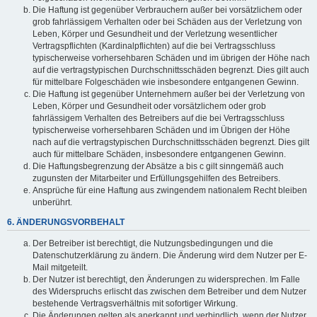
Die Haftung ist gegenüber Verbrauchern außer bei vorsätzlichem oder
grob fahrlässigem Verhalten oder bei Schäden aus der Verletzung von
Leben, Körper und Gesundheit und der Verletzung wesentlicher
Vertragspflichten (Kardinalpflichten) auf die bei Vertragsschluss
typischerweise vorhersehbaren Schäden und im übrigen der Höhe nach
auf die vertragstypischen Durchschnittsschäden begrenzt. Dies gilt auch
für mittelbare Folgeschäden wie insbesondere entgangenen Gewinn.
Die Haftung ist gegenüber Unternehmern außer bei der Verletzung von
Leben, Körper und Gesundheit oder vorsätzlichem oder grob
fahrlässigem Verhalten des Betreibers auf die bei Vertragsschluss
typischerweise vorhersehbaren Schäden und im Übrigen der Höhe
nach auf die vertragstypischen Durchschnittsschäden begrenzt. Dies gilt
auch für mittelbare Schäden, insbesondere entgangenen Gewinn.
Die Haftungsbegrenzung der Absätze a bis c gilt sinngemäß auch
zugunsten der Mitarbeiter und Erfüllungsgehilfen des Betreibers.
Ansprüche für eine Haftung aus zwingendem nationalem Recht bleiben
unberührt.
6. ÄNDERUNGSVORBEHALT
Der Betreiber ist berechtigt, die Nutzungsbedingungen und die
Datenschutzerklärung zu ändern. Die Änderung wird dem Nutzer per E-
Mail mitgeteilt.
Der Nutzer ist berechtigt, den Änderungen zu widersprechen. Im Falle
des Widerspruchs erlischt das zwischen dem Betreiber und dem Nutzer
bestehende Vertragsverhältnis mit sofortiger Wirkung.
Die Änderungen gelten als anerkannt und verbindlich, wenn der Nutzer