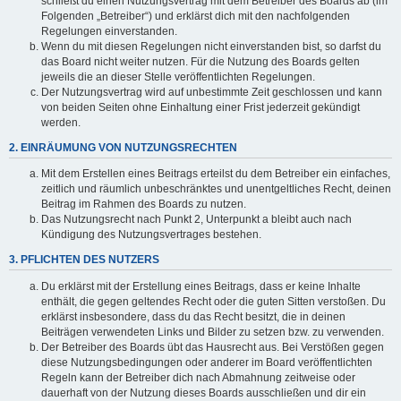
schließt du einen Nutzungsvertrag mit dem Betreiber des Boards ab (im
Folgenden „Betreiber“) und erklärst dich mit den nachfolgenden
Regelungen einverstanden.
Wenn du mit diesen Regelungen nicht einverstanden bist, so darfst du
das Board nicht weiter nutzen. Für die Nutzung des Boards gelten
jeweils die an dieser Stelle veröffentlichten Regelungen.
Der Nutzungsvertrag wird auf unbestimmte Zeit geschlossen und kann
von beiden Seiten ohne Einhaltung einer Frist jederzeit gekündigt
werden.
2. EINRÄUMUNG VON NUTZUNGSRECHTEN
Mit dem Erstellen eines Beitrags erteilst du dem Betreiber ein einfaches,
zeitlich und räumlich unbeschränktes und unentgeltliches Recht, deinen
Beitrag im Rahmen des Boards zu nutzen.
Das Nutzungsrecht nach Punkt 2, Unterpunkt a bleibt auch nach
Kündigung des Nutzungsvertrages bestehen.
3. PFLICHTEN DES NUTZERS
Du erklärst mit der Erstellung eines Beitrags, dass er keine Inhalte
enthält, die gegen geltendes Recht oder die guten Sitten verstoßen. Du
erklärst insbesondere, dass du das Recht besitzt, die in deinen
Beiträgen verwendeten Links und Bilder zu setzen bzw. zu verwenden.
Der Betreiber des Boards übt das Hausrecht aus. Bei Verstößen gegen
diese Nutzungsbedingungen oder anderer im Board veröffentlichten
Regeln kann der Betreiber dich nach Abmahnung zeitweise oder
dauerhaft von der Nutzung dieses Boards ausschließen und dir ein