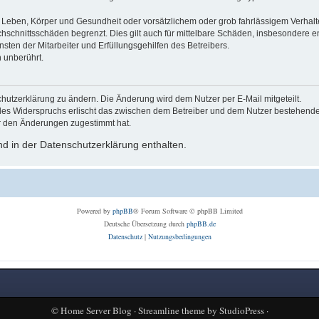
Leben, Körper und Gesundheit oder vorsätzlichem oder grob fahrlässigem Verhalte
hschnittsschäden begrenzt. Dies gilt auch für mittelbare Schäden, insbesondere
ten der Mitarbeiter und Erfüllungsgehilfen des Betreibers.
 unberührt.
hutzerklärung zu ändern. Die Änderung wird dem Nutzer per E-Mail mitgeteilt.
des Widerspruchs erlischt das zwischen dem Betreiber und dem Nutzer bestehende V
r den Änderungen zugestimmt hat.
d in der Datenschutzerklärung enthalten.
Powered by
phpBB
® Forum Software © phpBB Limited
Deutsche Übersetzung durch
phpBB.de
Datenschutz
|
Nutzungsbedingungen
©
Home Server Blog
·
Streamline theme
by
StudioPress
·