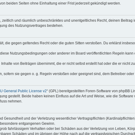
on beiden Seiten ohne Einhaltung einer Frist jederzeit gekündigt werden.
hes, zeitlich und räumlich unbeschränktes und unentgeltliches Recht, deinen Beitra
igung des Nutzungsvertrages bestehen.
thält, die gegen geltendes Recht oder die guten Sitten verstoßen. Du erklärst insbe
 diese Nutzungsbedingungen oder anderer im Board veröffentlichten Regeln kann 
Inhalte von Beiträgen übernimmt, die er nicht selbst erstellt hat oder die er nicht
n, sofern sie gegen o. g. Regeln verstoßen oder geeignet sind, dem Betreiber ode
 General Public License v2
“ (GPL) bereitgestellten Foren-Software von phpBB Lim
gung gestellt. Beide haben keinen Einfluss auf die Art und Weise, wie die Softwar
nfluss nehmen.
 Gesundheit und der Verletzung wesentlicher Vertragspflichten (Kardinalpflichten) 
 insbesondere entgangenen Gewinn.
grob fahrlässigem Verhalten oder bei Schäden aus der Verletzung von Leben, Körp
sehbaren Schäden und im übrigen der Höhe nach auf die vertragstypischen Durchsch