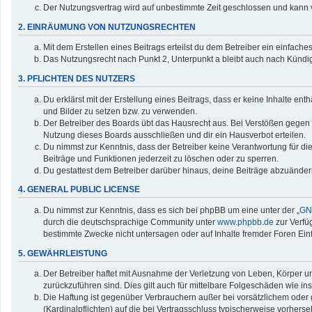
Der Nutzungsvertrag wird auf unbestimmte Zeit geschlossen und kann v
2. EINRÄUMUNG VON NUTZUNGSRECHTEN
Mit dem Erstellen eines Beitrags erteilst du dem Betreiber ein einfac
Das Nutzungsrecht nach Punkt 2, Unterpunkt a bleibt auch nach Künd
3. PFLICHTEN DES NUTZERS
Du erklärst mit der Erstellung eines Beitrags, dass er keine Inhalte en
und Bilder zu setzen bzw. zu verwenden.
Der Betreiber des Boards übt das Hausrecht aus. Bei Verstößen gegen
Nutzung dieses Boards ausschließen und dir ein Hausverbot erteilen.
Du nimmst zur Kenntnis, dass der Betreiber keine Verantwortung für die 
Beiträge und Funktionen jederzeit zu löschen oder zu sperren.
Du gestattest dem Betreiber darüber hinaus, deine Beiträge abzuänder
4. GENERAL PUBLIC LICENSE
Du nimmst zur Kenntnis, dass es sich bei phpBB um eine unter der „
GNU
durch die deutschsprachige Community unter
www.phpbb.de
zur Verfü
bestimmte Zwecke nicht untersagen oder auf Inhalte fremder Foren Ei
5. GEWÄHRLEISTUNG
Der Betreiber haftet mit Ausnahme der Verletzung von Leben, Körper und
zurückzuführen sind. Dies gilt auch für mittelbare Folgeschäden wie
Die Haftung ist gegenüber Verbrauchern außer bei vorsätzlichem oder 
(Kardinalpflichten) auf die bei Vertragsschluss typischerweise vorher