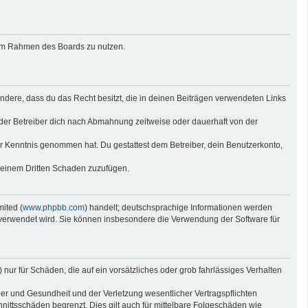
g im Rahmen des Boards zu nutzen.
sondere, dass du das Recht besitzt, die in deinen Beiträgen verwendeten Links
der Betreiber dich nach Abmahnung zeitweise oder dauerhaft von der
 zur Kenntnis genommen hat. Du gestattest dem Betreiber, dein Benutzerkonto,
r einem Dritten Schaden zuzufügen.
ited (
www.phpbb.com
) handelt; deutschsprachige Informationen werden
e verwendet wird. Sie können insbesondere die Verwendung der Software für
nur für Schäden, die auf ein vorsätzliches oder grob fahrlässiges Verhalten
er und Gesundheit und der Verletzung wesentlicher Vertragspflichten
nittsschäden begrenzt. Dies gilt auch für mittelbare Folgeschäden wie