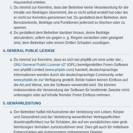
Hausverbot erteilen.
Du nimmst zur Kenntnis, dass der Betreiber keine Verantwortung für die
Inhalte von Beiträgen übernimmt, die er nicht selbst erstellt hat oder die
er nicht zur Kenntnis genommen hat. Du gestattest dem Betreiber, dein
Benutzerkonto, Beiträge und Funktionen jederzeit zu löschen oder zu
sperren.
Du gestattest dem Betreiber darüber hinaus, deine Beiträge
abzuändern, sofern sie gegen o. g. Regeln verstoßen oder geeignet
sind, dem Betreiber oder einem Dritten Schaden zuzufügen.
4. GENERAL PUBLIC LICENSE
Du nimmst zur Kenntnis, dass es sich bei phpBB um eine unter der „
GNU General Public License v2
“ (GPL) bereitgestellten Foren-Software
von phpBB Limited (
www.phpbb.com
) handelt; deutschsprachige
Informationen werden durch die deutschsprachige Community unter
www.phpbb.de
zur Verfügung gestellt. Beide haben keinen Einfluss auf
die Art und Weise, wie die Software verwendet wird. Sie können
insbesondere die Verwendung der Software für bestimmte Zwecke nicht
untersagen oder auf Inhalte fremder Foren Einfluss nehmen.
5. GEWÄHRLEISTUNG
Der Betreiber haftet mit Ausnahme der Verletzung von Leben, Körper
und Gesundheit und der Verletzung wesentlicher Vertragspflichten
(Kardinalpflichten) nur für Schäden, die auf ein vorsätzliches oder grob
fahrlässiges Verhalten zurückzuführen sind. Dies gilt auch für mittelbare
Folgeschäden wie insbesondere entgangenen Gewinn.