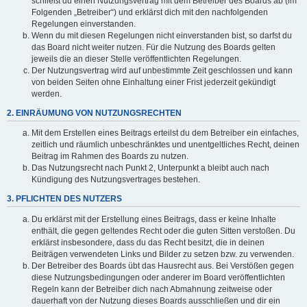
schließt du einen Nutzungsvertrag mit dem Betreiber des Boards ab (im
Folgenden „Betreiber“) und erklärst dich mit den nachfolgenden
Regelungen einverstanden.
Wenn du mit diesen Regelungen nicht einverstanden bist, so darfst du
das Board nicht weiter nutzen. Für die Nutzung des Boards gelten
jeweils die an dieser Stelle veröffentlichten Regelungen.
Der Nutzungsvertrag wird auf unbestimmte Zeit geschlossen und kann
von beiden Seiten ohne Einhaltung einer Frist jederzeit gekündigt
werden.
2. EINRÄUMUNG VON NUTZUNGSRECHTEN
Mit dem Erstellen eines Beitrags erteilst du dem Betreiber ein einfaches,
zeitlich und räumlich unbeschränktes und unentgeltliches Recht, deinen
Beitrag im Rahmen des Boards zu nutzen.
Das Nutzungsrecht nach Punkt 2, Unterpunkt a bleibt auch nach
Kündigung des Nutzungsvertrages bestehen.
3. PFLICHTEN DES NUTZERS
Du erklärst mit der Erstellung eines Beitrags, dass er keine Inhalte
enthält, die gegen geltendes Recht oder die guten Sitten verstoßen. Du
erklärst insbesondere, dass du das Recht besitzt, die in deinen
Beiträgen verwendeten Links und Bilder zu setzen bzw. zu verwenden.
Der Betreiber des Boards übt das Hausrecht aus. Bei Verstößen gegen
diese Nutzungsbedingungen oder anderer im Board veröffentlichten
Regeln kann der Betreiber dich nach Abmahnung zeitweise oder
dauerhaft von der Nutzung dieses Boards ausschließen und dir ein