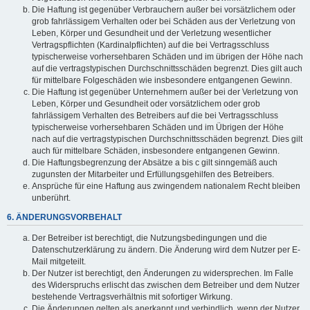
Die Haftung ist gegenüber Verbrauchern außer bei vorsätzlichem oder
grob fahrlässigem Verhalten oder bei Schäden aus der Verletzung von
Leben, Körper und Gesundheit und der Verletzung wesentlicher
Vertragspflichten (Kardinalpflichten) auf die bei Vertragsschluss
typischerweise vorhersehbaren Schäden und im übrigen der Höhe nach
auf die vertragstypischen Durchschnittsschäden begrenzt. Dies gilt auch
für mittelbare Folgeschäden wie insbesondere entgangenen Gewinn.
Die Haftung ist gegenüber Unternehmern außer bei der Verletzung von
Leben, Körper und Gesundheit oder vorsätzlichem oder grob
fahrlässigem Verhalten des Betreibers auf die bei Vertragsschluss
typischerweise vorhersehbaren Schäden und im Übrigen der Höhe
nach auf die vertragstypischen Durchschnittsschäden begrenzt. Dies gilt
auch für mittelbare Schäden, insbesondere entgangenen Gewinn.
Die Haftungsbegrenzung der Absätze a bis c gilt sinngemäß auch
zugunsten der Mitarbeiter und Erfüllungsgehilfen des Betreibers.
Ansprüche für eine Haftung aus zwingendem nationalem Recht bleiben
unberührt.
6. ÄNDERUNGSVORBEHALT
Der Betreiber ist berechtigt, die Nutzungsbedingungen und die
Datenschutzerklärung zu ändern. Die Änderung wird dem Nutzer per E-
Mail mitgeteilt.
Der Nutzer ist berechtigt, den Änderungen zu widersprechen. Im Falle
des Widerspruchs erlischt das zwischen dem Betreiber und dem Nutzer
bestehende Vertragsverhältnis mit sofortiger Wirkung.
Die Änderungen gelten als anerkannt und verbindlich, wenn der Nutzer