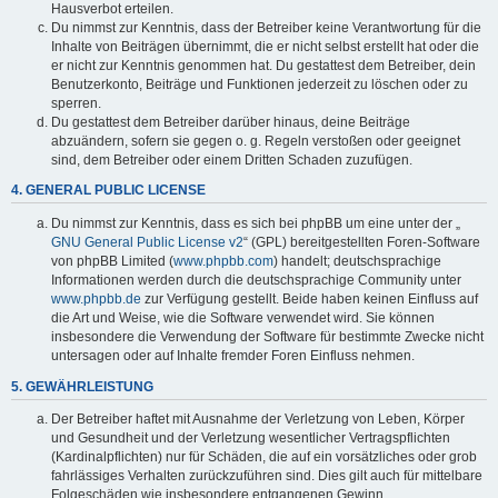
Hausverbot erteilen.
Du nimmst zur Kenntnis, dass der Betreiber keine Verantwortung für die
Inhalte von Beiträgen übernimmt, die er nicht selbst erstellt hat oder die
er nicht zur Kenntnis genommen hat. Du gestattest dem Betreiber, dein
Benutzerkonto, Beiträge und Funktionen jederzeit zu löschen oder zu
sperren.
Du gestattest dem Betreiber darüber hinaus, deine Beiträge
abzuändern, sofern sie gegen o. g. Regeln verstoßen oder geeignet
sind, dem Betreiber oder einem Dritten Schaden zuzufügen.
4. GENERAL PUBLIC LICENSE
Du nimmst zur Kenntnis, dass es sich bei phpBB um eine unter der „
GNU General Public License v2
“ (GPL) bereitgestellten Foren-Software
von phpBB Limited (
www.phpbb.com
) handelt; deutschsprachige
Informationen werden durch die deutschsprachige Community unter
www.phpbb.de
zur Verfügung gestellt. Beide haben keinen Einfluss auf
die Art und Weise, wie die Software verwendet wird. Sie können
insbesondere die Verwendung der Software für bestimmte Zwecke nicht
untersagen oder auf Inhalte fremder Foren Einfluss nehmen.
5. GEWÄHRLEISTUNG
Der Betreiber haftet mit Ausnahme der Verletzung von Leben, Körper
und Gesundheit und der Verletzung wesentlicher Vertragspflichten
(Kardinalpflichten) nur für Schäden, die auf ein vorsätzliches oder grob
fahrlässiges Verhalten zurückzuführen sind. Dies gilt auch für mittelbare
Folgeschäden wie insbesondere entgangenen Gewinn.