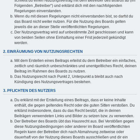
schließt du einen Nutzungsvertrag mit dem Betreiber des Boards ab (im
Folgenden „Betreiber“) und erklärst dich mit den nachfolgenden
Regelungen einverstanden.
Wenn du mit diesen Regelungen nicht einverstanden bist, so darfst du
das Board nicht weiter nutzen. Für die Nutzung des Boards gelten
jeweils die an dieser Stelle veröffentlichten Regelungen.
Der Nutzungsvertrag wird auf unbestimmte Zeit geschlossen und kann
von beiden Seiten ohne Einhaltung einer Frist jederzeit gekündigt
werden.
2. EINRÄUMUNG VON NUTZUNGSRECHTEN
Mit dem Erstellen eines Beitrags erteilst du dem Betreiber ein einfaches,
zeitlich und räumlich unbeschränktes und unentgeltliches Recht, deinen
Beitrag im Rahmen des Boards zu nutzen.
Das Nutzungsrecht nach Punkt 2, Unterpunkt a bleibt auch nach
Kündigung des Nutzungsvertrages bestehen.
3. PFLICHTEN DES NUTZERS
Du erklärst mit der Erstellung eines Beitrags, dass er keine Inhalte
enthält, die gegen geltendes Recht oder die guten Sitten verstoßen. Du
erklärst insbesondere, dass du das Recht besitzt, die in deinen
Beiträgen verwendeten Links und Bilder zu setzen bzw. zu verwenden.
Der Betreiber des Boards übt das Hausrecht aus. Bei Verstößen gegen
diese Nutzungsbedingungen oder anderer im Board veröffentlichten
Regeln kann der Betreiber dich nach Abmahnung zeitweise oder
dauerhaft von der Nutzung dieses Boards ausschließen und dir ein