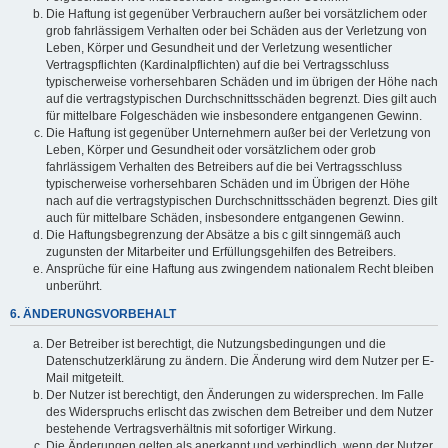
Die Haftung ist gegenüber Verbrauchern außer bei vorsätzlichem oder
grob fahrlässigem Verhalten oder bei Schäden aus der Verletzung von
Leben, Körper und Gesundheit und der Verletzung wesentlicher
Vertragspflichten (Kardinalpflichten) auf die bei Vertragsschluss
typischerweise vorhersehbaren Schäden und im übrigen der Höhe nach
auf die vertragstypischen Durchschnittsschäden begrenzt. Dies gilt auch
für mittelbare Folgeschäden wie insbesondere entgangenen Gewinn.
Die Haftung ist gegenüber Unternehmern außer bei der Verletzung von
Leben, Körper und Gesundheit oder vorsätzlichem oder grob
fahrlässigem Verhalten des Betreibers auf die bei Vertragsschluss
typischerweise vorhersehbaren Schäden und im Übrigen der Höhe
nach auf die vertragstypischen Durchschnittsschäden begrenzt. Dies gilt
auch für mittelbare Schäden, insbesondere entgangenen Gewinn.
Die Haftungsbegrenzung der Absätze a bis c gilt sinngemäß auch
zugunsten der Mitarbeiter und Erfüllungsgehilfen des Betreibers.
Ansprüche für eine Haftung aus zwingendem nationalem Recht bleiben
unberührt.
6. ÄNDERUNGSVORBEHALT
Der Betreiber ist berechtigt, die Nutzungsbedingungen und die
Datenschutzerklärung zu ändern. Die Änderung wird dem Nutzer per E-
Mail mitgeteilt.
Der Nutzer ist berechtigt, den Änderungen zu widersprechen. Im Falle
des Widerspruchs erlischt das zwischen dem Betreiber und dem Nutzer
bestehende Vertragsverhältnis mit sofortiger Wirkung.
Die Änderungen gelten als anerkannt und verbindlich, wenn der Nutzer