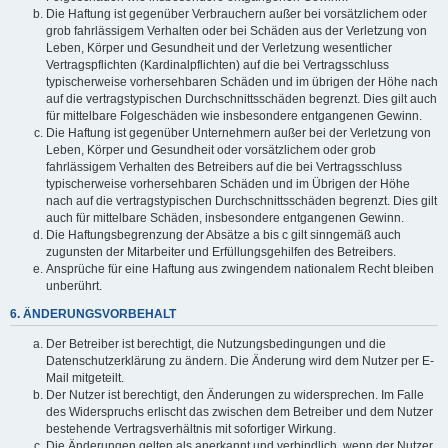
Die Haftung ist gegenüber Verbrauchern außer bei vorsätzlichem oder
grob fahrlässigem Verhalten oder bei Schäden aus der Verletzung von
Leben, Körper und Gesundheit und der Verletzung wesentlicher
Vertragspflichten (Kardinalpflichten) auf die bei Vertragsschluss
typischerweise vorhersehbaren Schäden und im übrigen der Höhe nach
auf die vertragstypischen Durchschnittsschäden begrenzt. Dies gilt auch
für mittelbare Folgeschäden wie insbesondere entgangenen Gewinn.
Die Haftung ist gegenüber Unternehmern außer bei der Verletzung von
Leben, Körper und Gesundheit oder vorsätzlichem oder grob
fahrlässigem Verhalten des Betreibers auf die bei Vertragsschluss
typischerweise vorhersehbaren Schäden und im Übrigen der Höhe
nach auf die vertragstypischen Durchschnittsschäden begrenzt. Dies gilt
auch für mittelbare Schäden, insbesondere entgangenen Gewinn.
Die Haftungsbegrenzung der Absätze a bis c gilt sinngemäß auch
zugunsten der Mitarbeiter und Erfüllungsgehilfen des Betreibers.
Ansprüche für eine Haftung aus zwingendem nationalem Recht bleiben
unberührt.
6. ÄNDERUNGSVORBEHALT
Der Betreiber ist berechtigt, die Nutzungsbedingungen und die
Datenschutzerklärung zu ändern. Die Änderung wird dem Nutzer per E-
Mail mitgeteilt.
Der Nutzer ist berechtigt, den Änderungen zu widersprechen. Im Falle
des Widerspruchs erlischt das zwischen dem Betreiber und dem Nutzer
bestehende Vertragsverhältnis mit sofortiger Wirkung.
Die Änderungen gelten als anerkannt und verbindlich, wenn der Nutzer