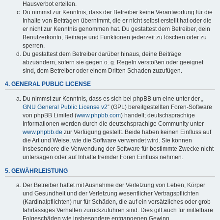
Hausverbot erteilen.
Du nimmst zur Kenntnis, dass der Betreiber keine Verantwortung für die
Inhalte von Beiträgen übernimmt, die er nicht selbst erstellt hat oder die
er nicht zur Kenntnis genommen hat. Du gestattest dem Betreiber, dein
Benutzerkonto, Beiträge und Funktionen jederzeit zu löschen oder zu
sperren.
Du gestattest dem Betreiber darüber hinaus, deine Beiträge
abzuändern, sofern sie gegen o. g. Regeln verstoßen oder geeignet
sind, dem Betreiber oder einem Dritten Schaden zuzufügen.
4. GENERAL PUBLIC LICENSE
Du nimmst zur Kenntnis, dass es sich bei phpBB um eine unter der „
GNU General Public License v2
“ (GPL) bereitgestellten Foren-Software
von phpBB Limited (
www.phpbb.com
) handelt; deutschsprachige
Informationen werden durch die deutschsprachige Community unter
www.phpbb.de
zur Verfügung gestellt. Beide haben keinen Einfluss auf
die Art und Weise, wie die Software verwendet wird. Sie können
insbesondere die Verwendung der Software für bestimmte Zwecke nicht
untersagen oder auf Inhalte fremder Foren Einfluss nehmen.
5. GEWÄHRLEISTUNG
Der Betreiber haftet mit Ausnahme der Verletzung von Leben, Körper
und Gesundheit und der Verletzung wesentlicher Vertragspflichten
(Kardinalpflichten) nur für Schäden, die auf ein vorsätzliches oder grob
fahrlässiges Verhalten zurückzuführen sind. Dies gilt auch für mittelbare
Folgeschäden wie insbesondere entgangenen Gewinn.