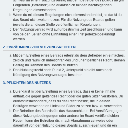
schließt du einen Nutzungsvertrag mit dem Betreiber des Boards ab (im
Folgenden „Betreiber“) und erklärst dich mit den nachfolgenden
Regelungen einverstanden.
Wenn du mit diesen Regelungen nicht einverstanden bist, so darfst du
das Board nicht weiter nutzen. Für die Nutzung des Boards gelten
jeweils die an dieser Stelle veröffentlichten Regelungen.
Der Nutzungsvertrag wird auf unbestimmte Zeit geschlossen und kann
von beiden Seiten ohne Einhaltung einer Frist jederzeit gekündigt
werden.
2. EINRÄUMUNG VON NUTZUNGSRECHTEN
Mit dem Erstellen eines Beitrags erteilst du dem Betreiber ein einfaches,
zeitlich und räumlich unbeschränktes und unentgeltliches Recht, deinen
Beitrag im Rahmen des Boards zu nutzen.
Das Nutzungsrecht nach Punkt 2, Unterpunkt a bleibt auch nach
Kündigung des Nutzungsvertrages bestehen.
3. PFLICHTEN DES NUTZERS
Du erklärst mit der Erstellung eines Beitrags, dass er keine Inhalte
enthält, die gegen geltendes Recht oder die guten Sitten verstoßen. Du
erklärst insbesondere, dass du das Recht besitzt, die in deinen
Beiträgen verwendeten Links und Bilder zu setzen bzw. zu verwenden.
Der Betreiber des Boards übt das Hausrecht aus. Bei Verstößen gegen
diese Nutzungsbedingungen oder anderer im Board veröffentlichten
Regeln kann der Betreiber dich nach Abmahnung zeitweise oder
dauerhaft von der Nutzung dieses Boards ausschließen und dir ein