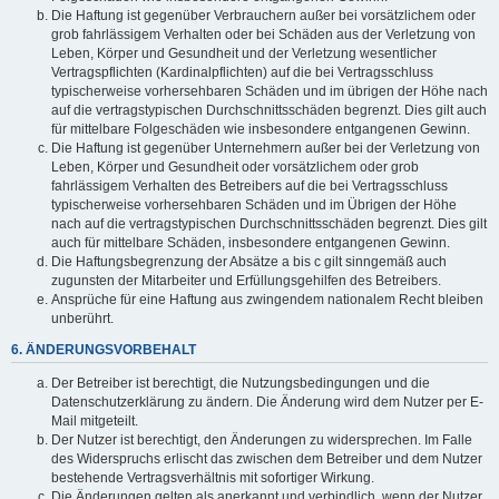
Die Haftung ist gegenüber Verbrauchern außer bei vorsätzlichem oder
grob fahrlässigem Verhalten oder bei Schäden aus der Verletzung von
Leben, Körper und Gesundheit und der Verletzung wesentlicher
Vertragspflichten (Kardinalpflichten) auf die bei Vertragsschluss
typischerweise vorhersehbaren Schäden und im übrigen der Höhe nach
auf die vertragstypischen Durchschnittsschäden begrenzt. Dies gilt auch
für mittelbare Folgeschäden wie insbesondere entgangenen Gewinn.
Die Haftung ist gegenüber Unternehmern außer bei der Verletzung von
Leben, Körper und Gesundheit oder vorsätzlichem oder grob
fahrlässigem Verhalten des Betreibers auf die bei Vertragsschluss
typischerweise vorhersehbaren Schäden und im Übrigen der Höhe
nach auf die vertragstypischen Durchschnittsschäden begrenzt. Dies gilt
auch für mittelbare Schäden, insbesondere entgangenen Gewinn.
Die Haftungsbegrenzung der Absätze a bis c gilt sinngemäß auch
zugunsten der Mitarbeiter und Erfüllungsgehilfen des Betreibers.
Ansprüche für eine Haftung aus zwingendem nationalem Recht bleiben
unberührt.
6. ÄNDERUNGSVORBEHALT
Der Betreiber ist berechtigt, die Nutzungsbedingungen und die
Datenschutzerklärung zu ändern. Die Änderung wird dem Nutzer per E-
Mail mitgeteilt.
Der Nutzer ist berechtigt, den Änderungen zu widersprechen. Im Falle
des Widerspruchs erlischt das zwischen dem Betreiber und dem Nutzer
bestehende Vertragsverhältnis mit sofortiger Wirkung.
Die Änderungen gelten als anerkannt und verbindlich, wenn der Nutzer