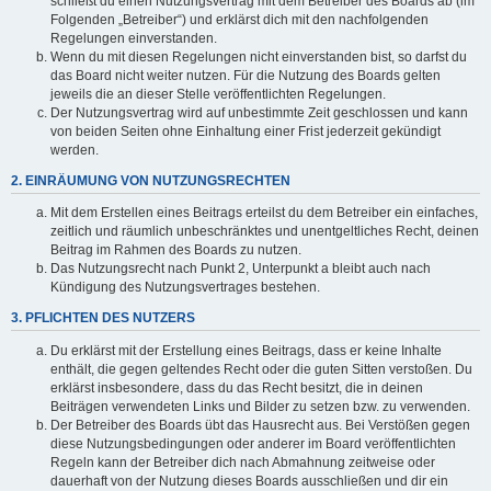
schließt du einen Nutzungsvertrag mit dem Betreiber des Boards ab (im
Folgenden „Betreiber“) und erklärst dich mit den nachfolgenden
Regelungen einverstanden.
Wenn du mit diesen Regelungen nicht einverstanden bist, so darfst du
das Board nicht weiter nutzen. Für die Nutzung des Boards gelten
jeweils die an dieser Stelle veröffentlichten Regelungen.
Der Nutzungsvertrag wird auf unbestimmte Zeit geschlossen und kann
von beiden Seiten ohne Einhaltung einer Frist jederzeit gekündigt
werden.
2. EINRÄUMUNG VON NUTZUNGSRECHTEN
Mit dem Erstellen eines Beitrags erteilst du dem Betreiber ein einfaches,
zeitlich und räumlich unbeschränktes und unentgeltliches Recht, deinen
Beitrag im Rahmen des Boards zu nutzen.
Das Nutzungsrecht nach Punkt 2, Unterpunkt a bleibt auch nach
Kündigung des Nutzungsvertrages bestehen.
3. PFLICHTEN DES NUTZERS
Du erklärst mit der Erstellung eines Beitrags, dass er keine Inhalte
enthält, die gegen geltendes Recht oder die guten Sitten verstoßen. Du
erklärst insbesondere, dass du das Recht besitzt, die in deinen
Beiträgen verwendeten Links und Bilder zu setzen bzw. zu verwenden.
Der Betreiber des Boards übt das Hausrecht aus. Bei Verstößen gegen
diese Nutzungsbedingungen oder anderer im Board veröffentlichten
Regeln kann der Betreiber dich nach Abmahnung zeitweise oder
dauerhaft von der Nutzung dieses Boards ausschließen und dir ein