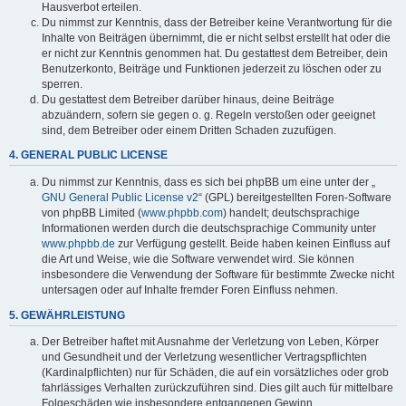
Hausverbot erteilen.
Du nimmst zur Kenntnis, dass der Betreiber keine Verantwortung für die
Inhalte von Beiträgen übernimmt, die er nicht selbst erstellt hat oder die
er nicht zur Kenntnis genommen hat. Du gestattest dem Betreiber, dein
Benutzerkonto, Beiträge und Funktionen jederzeit zu löschen oder zu
sperren.
Du gestattest dem Betreiber darüber hinaus, deine Beiträge
abzuändern, sofern sie gegen o. g. Regeln verstoßen oder geeignet
sind, dem Betreiber oder einem Dritten Schaden zuzufügen.
4. GENERAL PUBLIC LICENSE
Du nimmst zur Kenntnis, dass es sich bei phpBB um eine unter der „
GNU General Public License v2
“ (GPL) bereitgestellten Foren-Software
von phpBB Limited (
www.phpbb.com
) handelt; deutschsprachige
Informationen werden durch die deutschsprachige Community unter
www.phpbb.de
zur Verfügung gestellt. Beide haben keinen Einfluss auf
die Art und Weise, wie die Software verwendet wird. Sie können
insbesondere die Verwendung der Software für bestimmte Zwecke nicht
untersagen oder auf Inhalte fremder Foren Einfluss nehmen.
5. GEWÄHRLEISTUNG
Der Betreiber haftet mit Ausnahme der Verletzung von Leben, Körper
und Gesundheit und der Verletzung wesentlicher Vertragspflichten
(Kardinalpflichten) nur für Schäden, die auf ein vorsätzliches oder grob
fahrlässiges Verhalten zurückzuführen sind. Dies gilt auch für mittelbare
Folgeschäden wie insbesondere entgangenen Gewinn.