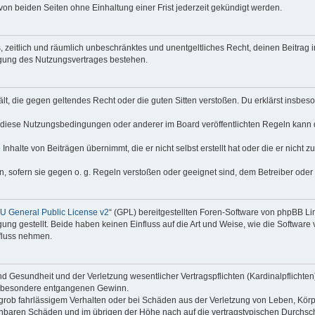
on beiden Seiten ohne Einhaltung einer Frist jederzeit gekündigt werden.
hes, zeitlich und räumlich unbeschränktes und unentgeltliches Recht, deinen Beitra
igung des Nutzungsvertrages bestehen.
thält, die gegen geltendes Recht oder die guten Sitten verstoßen. Du erklärst insbe
 diese Nutzungsbedingungen oder anderer im Board veröffentlichten Regeln kann 
Inhalte von Beiträgen übernimmt, die er nicht selbst erstellt hat oder die er nicht
n, sofern sie gegen o. g. Regeln verstoßen oder geeignet sind, dem Betreiber ode
 General Public License v2
“ (GPL) bereitgestellten Foren-Software von phpBB Lim
gung gestellt. Beide haben keinen Einfluss auf die Art und Weise, wie die Softwar
nfluss nehmen.
 Gesundheit und der Verletzung wesentlicher Vertragspflichten (Kardinalpflichten) 
 insbesondere entgangenen Gewinn.
grob fahrlässigem Verhalten oder bei Schäden aus der Verletzung von Leben, Körp
sehbaren Schäden und im übrigen der Höhe nach auf die vertragstypischen Durchsch