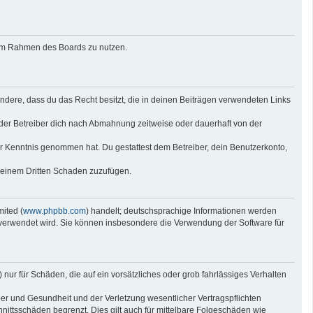
g im Rahmen des Boards zu nutzen.
sondere, dass du das Recht besitzt, die in deinen Beiträgen verwendeten Links
der Betreiber dich nach Abmahnung zeitweise oder dauerhaft von der
 zur Kenntnis genommen hat. Du gestattest dem Betreiber, dein Benutzerkonto,
r einem Dritten Schaden zuzufügen.
ited (
www.phpbb.com
) handelt; deutschsprachige Informationen werden
e verwendet wird. Sie können insbesondere die Verwendung der Software für
nur für Schäden, die auf ein vorsätzliches oder grob fahrlässiges Verhalten
er und Gesundheit und der Verletzung wesentlicher Vertragspflichten
nittsschäden begrenzt. Dies gilt auch für mittelbare Folgeschäden wie