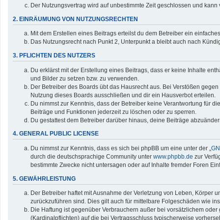
Der Nutzungsvertrag wird auf unbestimmte Zeit geschlossen und kann v
2. EINRÄUMUNG VON NUTZUNGSRECHTEN
Mit dem Erstellen eines Beitrags erteilst du dem Betreiber ein einfac
Das Nutzungsrecht nach Punkt 2, Unterpunkt a bleibt auch nach Künd
3. PFLICHTEN DES NUTZERS
Du erklärst mit der Erstellung eines Beitrags, dass er keine Inhalte en
und Bilder zu setzen bzw. zu verwenden.
Der Betreiber des Boards übt das Hausrecht aus. Bei Verstößen gegen
Nutzung dieses Boards ausschließen und dir ein Hausverbot erteilen.
Du nimmst zur Kenntnis, dass der Betreiber keine Verantwortung für die 
Beiträge und Funktionen jederzeit zu löschen oder zu sperren.
Du gestattest dem Betreiber darüber hinaus, deine Beiträge abzuänder
4. GENERAL PUBLIC LICENSE
Du nimmst zur Kenntnis, dass es sich bei phpBB um eine unter der „
GNU
durch die deutschsprachige Community unter
www.phpbb.de
zur Verfü
bestimmte Zwecke nicht untersagen oder auf Inhalte fremder Foren Ei
5. GEWÄHRLEISTUNG
Der Betreiber haftet mit Ausnahme der Verletzung von Leben, Körper und
zurückzuführen sind. Dies gilt auch für mittelbare Folgeschäden wie
Die Haftung ist gegenüber Verbrauchern außer bei vorsätzlichem oder 
(Kardinalpflichten) auf die bei Vertragsschluss typischerweise vorher