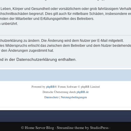
Leben, Körper und Gesundheit oder vorsätzlichem oder grob fahrlässigem Verhalte
hschnittsschäden begrenzt. Dies gilt auch für mittelbare Schäden, insbesondere
ten der Mitarbeiter und Erfüllungsgehilfen des Betreibers.
 unberührt.
hutzerklärung zu ändern. Die Änderung wird dem Nutzer per E-Mail mitgeteilt.
des Widerspruchs erlischt das zwischen dem Betreiber und dem Nutzer bestehende V
r den Änderungen zugestimmt hat.
d in der Datenschutzerklärung enthalten.
Powered by
phpBB
® Forum Software © phpBB Limited
Deutsche Übersetzung durch
phpBB.de
Datenschutz
|
Nutzungsbedingungen
©
Home Server Blog
·
Streamline theme
by
StudioPress
·